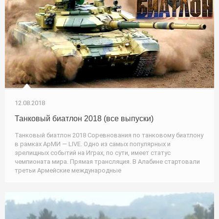
12.08.2018
Танковый биатлон 2018 (все выпуски)
Танковый биатлон 2018 Соревнования по танковому биатлону
в рамках АрМИ — LIVE. Одно из самых популярных и
зрелищных событий на Играх, по сути, имеет статус
чемпионата мира. Прямая трансляция. В Алабине стартовали
третьи Армейские международные