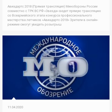
Авиадартс 2018 (Прямая трансляция) Минобороны России
совместно с ТРК ВС РФ «Звезда» ведет прямую трансляцию
со Всеармейского этапа конкурса профессионального
мастерства летчиков «Авиадартс-2018» Зрители в онлайн-
режиме смогут увидеть розыгрыш
11.04.2020