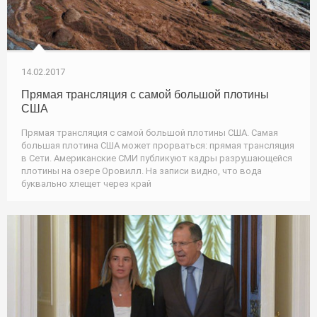
14.02.2017
Прямая трансляция с самой большой плотины
США
Прямая трансляция с самой большой плотины США. Самая
большая плотина США может прорваться: прямая трансляция
в Сети. Американские СМИ публикуют кадры разрушающейся
плотины на озере Оровилл. На записи видно, что вода
буквально хлещет через край