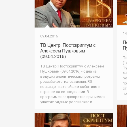
14
09.04.2016
П
ТВ Центр: Постскриптум с
П
Алексеем Пушковым
(09.04.2016)
По
(1
ТВ Центр: Постскриптум с Алексеем
Пу
Пушковым (09.04.2016) - одна из
ан
ведущих аналитических программ
ро
российского телевидения. P.S.
по
посвящен важнейшим событиям в
ст
стране и за ее пределами. В
пр
программе неоднократно принимали
участие видные российские и