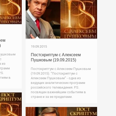
еем
)
19.09.2015
 Пушковым
Постскриптум с Алексеем
с
Пушковым (19.09.2015)
а из
ограмм
Постскриптум с Алексеем Пушковым
.S.
(19.09.2015). "Постскриптум с
тиям в
Алексеем Пушковым" - одна из
ведущих аналитических программ
российского телевидения. P.S.
посвящен важнейшим событиям в
стране и за ее пределами.