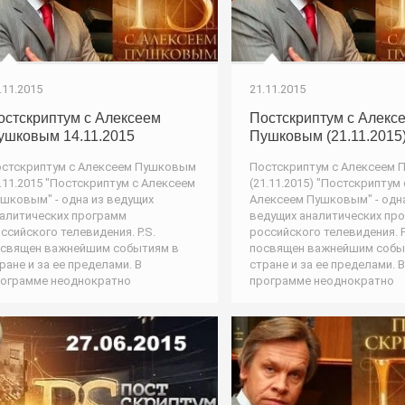
.11.2015
21.11.2015
остскриптум с Алексеем
Постскриптум с Алекс
ушковым 14.11.2015
Пушковым (21.11.2015
стскриптум с Алексеем Пушковым
Постскриптум с Алексеем
.11.2015 "Постскриптум с Алексеем
(21.11.2015) "Постскриптум 
шковым" - одна из ведущих
Алексеем Пушковым" - одн
алитических программ
ведущих аналитических пр
ссийского телевидения. P.S.
российского телевидения. P
священ важнейшим событиям в
посвящен важнейшим собы
ране и за ее пределами. В
стране и за ее пределами. В
ограмме неоднократно
программе неоднократно