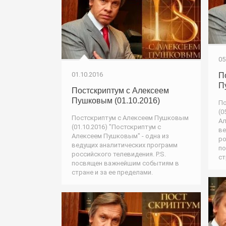
05
01.10.2016
П
П
Постскриптум с Алексеем
Пушковым (01.10.2016)
По
(0
Постскриптум с Алексеем Пушковым
Ал
(01.10.2016) "Постскриптум с
ве
Алексеем Пушковым" - одна из
ро
ведущих аналитических программ
по
российского телевидения. P.S.
ст
посвящен важнейшим событиям в
стране и за ее пределами.