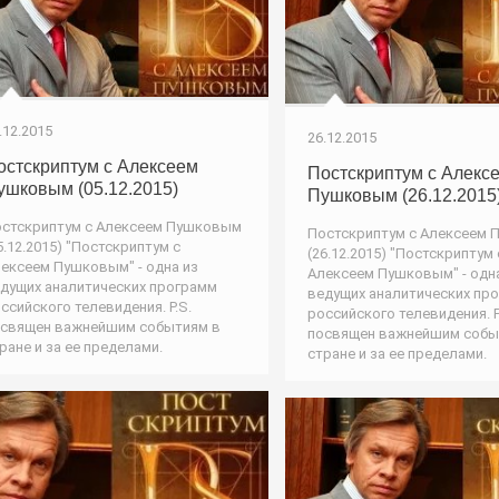
.12.2015
26.12.2015
остскриптум с Алексеем
Постскриптум с Алекс
ушковым (05.12.2015)
Пушковым (26.12.2015
стскриптум с Алексеем Пушковым
Постскриптум с Алексеем
5.12.2015) "Постскриптум с
(26.12.2015) "Постскриптум 
ексеем Пушковым" - одна из
Алексеем Пушковым" - одн
дущих аналитических программ
ведущих аналитических пр
ссийского телевидения. P.S.
российского телевидения. P
священ важнейшим событиям в
посвящен важнейшим собы
ране и за ее пределами.
стране и за ее пределами.