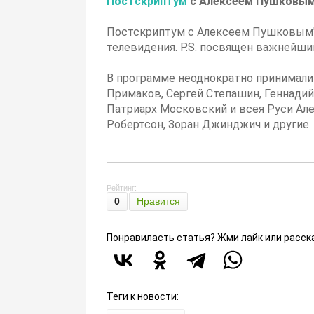
Постскриптум
с Алексеем Пушковым 
Постскриптум с Алексеем Пушковым" 
телевидения. P.S. посвящен важнейши
В программе неоднократно принимали
Примаков, Сергей Степашин, Геннадий
Патриарх Московский и всея Руси Але
Робертсон, Зоран Джинджич и другие.
Рейтинг:
0
Нравится
Понравиласть статья? Жми лайк или расск
Теги к новости: