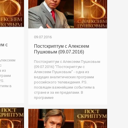
09.07.2016
ум с
Постскриптум с Алексеем
Пушковым (09.07.2016)
 Алексеем
Постскриптум с Алексеем Пушковым
с
(09.07.2016) "Постскриптум с
а из
Алексеем Пушковым" - одна из
ограмм
ведущих аналитических программ
.S.
российского телевидения. P.S.
тиям в
посвящен важнейшим событиям в
стране и за ее пределами. В
программе