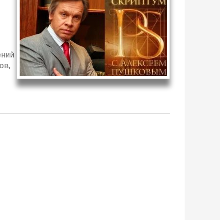
ений
ов,