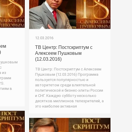
12.03.2016
еем
ТВ Центр: Постскриптум с
)
Алексеем Пушковым
(12.03.2016)
 Пушковым
с
ТВ Центр: Постскриптум с Алексеем
а из
Пушковым (12.03.2016) Программа
ограмм
пользуется популярностью и
.S.
авторитетом среди влиятельной
тиям в
политической и бизнес-элиты России
и СНГ. Каждую субботу несколько
десятков миллионов телезрителей, а
это наиболее активная