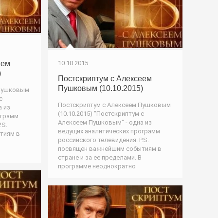
еем
10.10.2015
)
Постскриптум с Алексеем
Пушковым (10.10.2015)
 Пушковым
с
Постскриптум с Алексеем Пушковым
а из
(10.10.2015) "Постскриптум с
ограмм
Алексеем Пушковым" - одна из
.S.
ведущих аналитических программ
тиям в
российского телевидения. P.S.
посвящен важнейшим событиям в
стране и за ее пределами. В
программе неоднократно