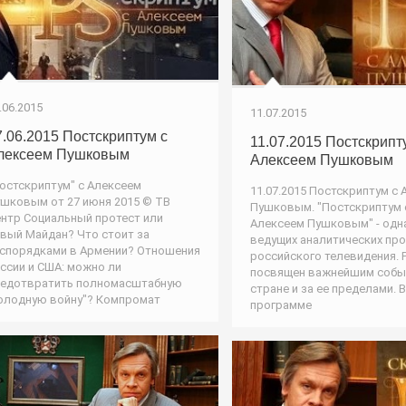
.06.2015
11.07.2015
7.06.2015 Постскриптум с
11.07.2015 Постскрипт
лексеем Пушковым
Алексеем Пушковым
остскриптум" с Алексеем
11.07.2015 Постскриптум с
шковым от 27 июня 2015 © ТВ
Пушковым. "Постскриптум 
нтр Социальный протест или
Алексеем Пушковым" - одн
вый Майдан? Что стоит за
ведущих аналитических пр
спорядками в Армении? Отношения
российского телевидения. P
ссии и США: можно ли
посвящен важнейшим собы
едотвратить полномасштабную
стране и за ее пределами. В
олодную войну"? Компромат
программе