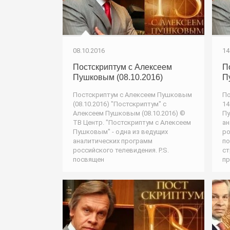
08.10.2016
14
Постскриптум с Алексеем
П
Пушковым (08.10.2016)
П
Постскриптум с Алексеем Пушковым
По
(08.10.2016) "Постскриптум" с
14
Алексеем Пушковым (08.10.2016) ©
Пу
ТВ Центр. "Постскриптум с Алексеем
ан
Пушковым" - одна из ведущих
ро
аналитических программ
по
российского телевидения. P.S.
ст
посвящен
пр