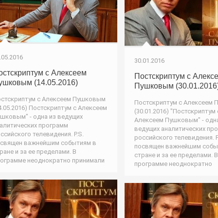
.05.2016
30.01.2016
остскриптум с Алексеем
Постскриптум с Алекс
ушковым (14.05.2016)
Пушковым (30.01.2016
стскриптум с Алексеем Пушковым
Постскриптум с Алексеем
4.05.2016) Постскриптум с Алексеем
(30.01.2016) "Постскриптум 
шковым" - одна из ведущих
Алексеем Пушковым" - одн
алитических программ
ведущих аналитических пр
ссийского телевидения. P.S.
российского телевидения. P
священ важнейшим событиям в
посвящен важнейшим собы
ране и за ее пределами. В
стране и за ее пределами. В
ограмме неоднократно принимали
программе неоднократно