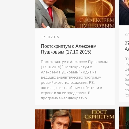
27
17.10.2015
2
Постскриптум с Алексеем
А
Пушковым (17.10.2015)
"П
Постскриптум с Алексеем Пушковым
Пу
(17.10.2015) "Постскриптум с
Це
Алексеем Пушковым" - одна из
но
ведущих аналитических программ
бе
российского телевидения. P.S.
Ро
посвящен важнейшим событиям в
пр
стране и за ее пределами. В
"х
программе неоднократно