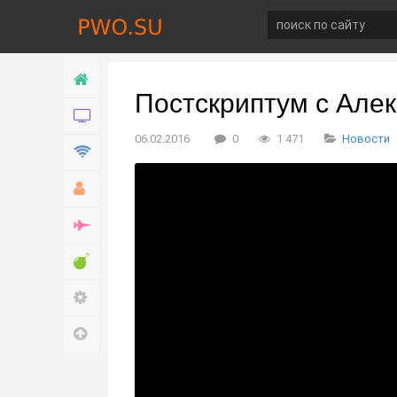
Главная
Постскриптум с Але
Новости
06.02.2016
0
1 471
Новости
Технологии
Хобби
Война
Развлечение
Настройки
Наверх