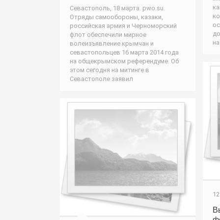
ка
Севастополь, 18 марта. pwo.su.
ко
Отряды самообороны, казаки,
ос
российская армия и Черноморский
до
флот обеспечили мирное
на
волеизъявление крымчан и
севастопольцев 16 марта 2014 года
на общекрымском референдуме. Об
этом сегодня на митинге в
Севастополе заявил
12
В
ф