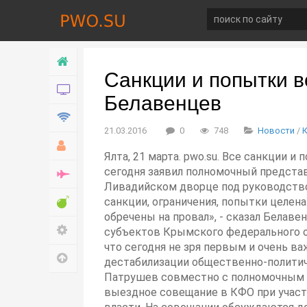
Главная
Санкции и попытки в
Новости
Белавенцев
Технологии
21.03.2016
0
748
Новости
/
Хобби
Ялта, 21 марта. pwo.su. Все санкции
сегодня заявил полномочный предста
Война
Ливадийском дворце под руководство
Развлечение
санкции, ограничения, попытки целен
обречены на провал», - сказал Белаве
Настройки
субъектов Крымского федерального о
что сегодня не зря первым и очень 
Наверх
дестабилизации общественно-политич
Патрушев совместно с полномочным 
выездное совещание в КФО при учас