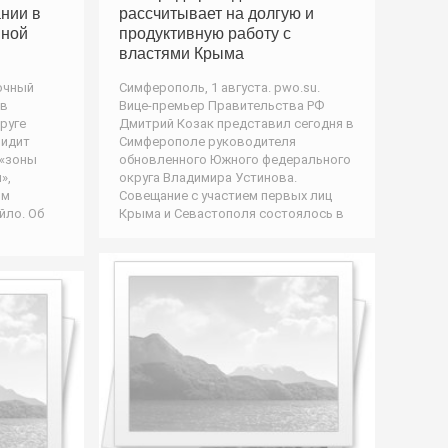
ании в
рассчитывает на долгую и
нной
продуктивную работу с
властями Крыма
очный
Симферополь, 1 августа. pwo.su.
 в
Вице-премьер Правительства РФ
руге
Дмитрий Козак представил сегодня в
видит
Симферополе руководителя
 «зоны
обновленного Южного федерального
»,
округа Владимира Устинова.
ом
Совещание с участием первых лиц
йло. Об
Крыма и Севастополя состоялось в