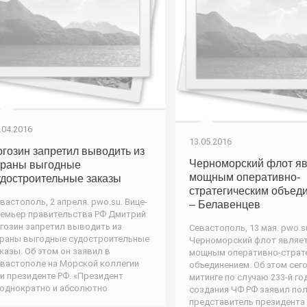
.04.2016
13.05.2016
огозин запретил выводить из
Черноморский флот яв
траны выгодные
мощным оперативно-
удостроительные заказы
стратегическим объед
вастополь, 2 апреля. pwo.su. Вице-
– Белавенцев
емьер правительства РФ Дмитрий
гозин запретил выводить из
Севастополь, 13 мая. pwo.s
раны выгодные судостроительные
Черноморский флот являе
казы. Об этом он заявил в
мощным оперативно-страт
вастополе на Морской коллегии
объединением. Об этом сег
и президенте РФ. «Президент
митинге по случаю 233-й г
однократно и абсолютно
создания ЧФ РФ заявил по
представитель президента