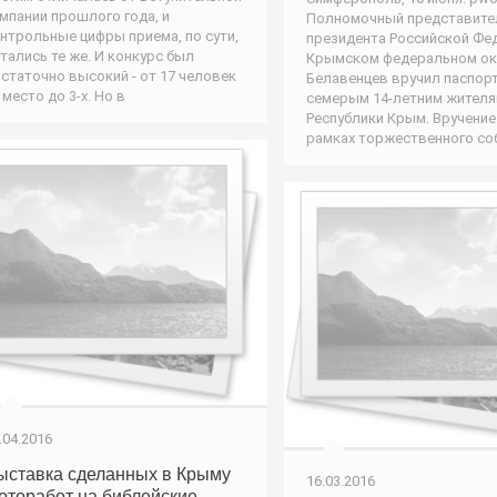
мпании прошлого года, и
Полномочный представите
нтрольные цифры приема, по сути,
президента Российской Фе
тались те же. И конкурс был
Крымском федеральном ок
статочно высокий - от 17 человек
Белавенцев вручил паспор
 место до 3-х. Но в
семерым 14-летним жител
Республики Крым. Вручени
рамках торжественного со
.04.2016
ыставка сделанных в Крыму
16.03.2016
оторабот на библейские