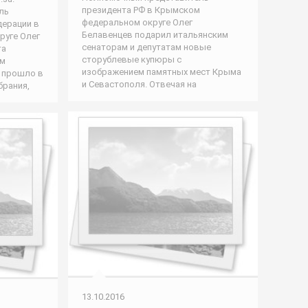
президента РФ в Крымском
ль
федеральном округе Олег
дерации в
Белавенцев подарил итальянским
руге Олег
сенаторам и депутатам новые
та
сторублевые купюры с
ям
изображением памятных мест Крыма
е прошло в
и Севастополя. Отвечая на
брания,
13.10.2016