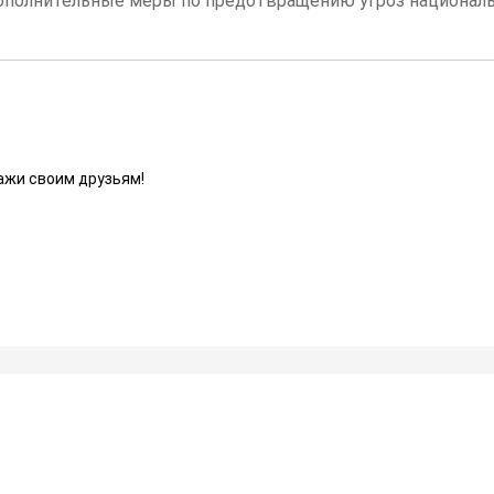
ополнительные меры по предотвращению угроз националь
ажи своим друзьям!