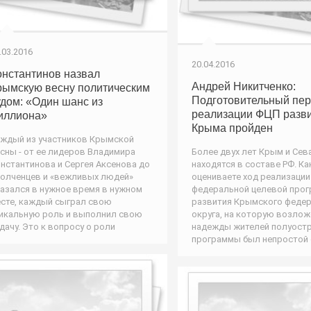
.03.2016
20.04.2016
онстантинов назвал
Андрей Никитченко:
рымскую весну политическим
Подготовительный пер
удом: «Один шанс из
реализации ФЦП разв
иллиона»
Крыма пройден
ждый из участников Крымской
сны - от ее лидеров Владимира
Более двух лет Крым и Сев
нстантинова и Сергея Аксенова до
находятся в составе РФ. Ка
олченцев и «вежливых людей»
оцениваете ход реализации
азался в нужное время в нужном
федеральной целевой про
сте, каждый сыграл свою
развития Крымского феде
икальную роль и выполнил свою
округа, на которую возлож
дачу. Это к вопросу о роли
надежды жителей полуостр
программы был непростой с