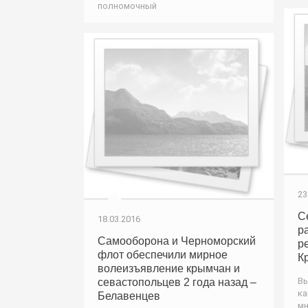
полномочный
23
С
18.03.2016
р
Самооборона и Черноморский
р
флот обеспечили мирное
К
волеизъявление крымчан и
Вы
севастопольцев 2 года назад –
ка
Белавенцев
мн