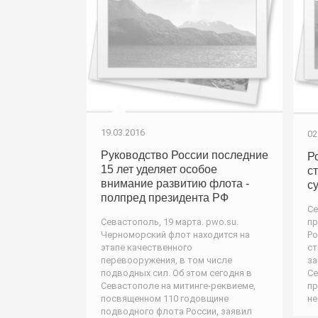
19.03.2016
02
Руководство России последние
Р
15 лет уделяет особое
с
внимание развитию флота -
с
полпред президента РФ
Се
Севастополь, 19 марта. pwo.su.
пр
Черноморский флот находится на
Ро
этапе качественного
ст
перевооружения, в том числе
за
подводных сил. Об этом сегодня в
Се
Севастополе на митинге-реквиеме,
пр
посвященном 110 годовщине
не
подводного флота России, заявил