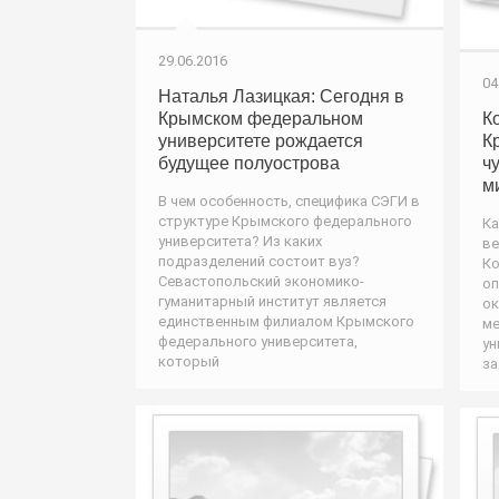
29.06.2016
04
Наталья Лазицкая: Сегодня в
Крымском федеральном
К
университете рождается
К
будущее полуострова
ч
м
В чем особенность, специфика СЭГИ в
структуре Крымского федерального
Ка
университета? Из каких
ве
подразделений состоит вуз?
Ко
Севастопольский экономико-
оп
гуманитарный институт является
ок
единственным филиалом Крымского
ме
федерального университета,
ун
который
за