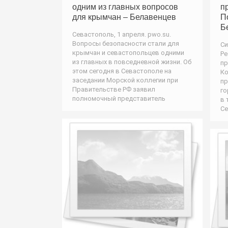
одним из главных вопросов
п
для крымчан – Белавенцев
П
Б
Севастополь, 1 апреля. pwo.su.
Вопросы безопасности стали для
Си
крымчан и севастопольцев одними
Ре
из главных в повседневной жизни. Об
пр
этом сегодня в Севастополе на
Ко
заседании Морской коллегии при
пр
Правительстве РФ заявил
го
полномочный представитель
в 
Се