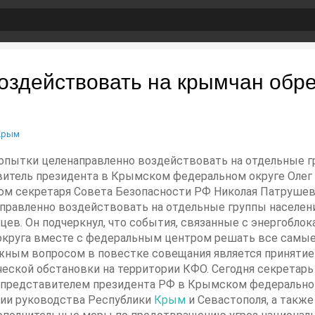
оздействовать на крымчан обр
Крым
 и попытки целенаправленно воздействовать на отдельные 
витель президента в Крымском федеральном округе Олег
м секретаря Совета Безопасности РФ Николая Патрушева.
аправленно воздействовать на отдельные группы населения
нцев. Он подчеркнул, что события, связанные с энергобло
круга вместе с федеральным центром решать все самые 
важным вопросом в повестке совещания является приняти
еской обстановки на территории КФО. Сегодня секретарь
представителем президента РФ в Крымском федерально
тии руководства Республики
Крым
и Севастополя, а такж