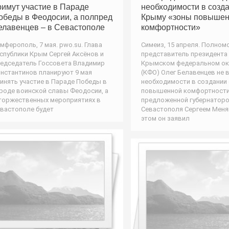
римут участие в Параде
необходимости в созд
обеды в Феодосии, а полпред
Крыму «зоны повыше
елавенцев – в Севастополе
комфортности»
мферополь, 7 мая. pwo.su. Глава
Симеиз, 15 апреля. Полном
спублики Крым Сергей Аксёнов и
представитель президента
едседатель Госсовета Владимир
Крымском федеральном ок
нстантинов планируют 9 мая
(КФО) Олег Белавенцев не 
инять участие в Параде Победы в
необходимости в создании
роде воинской славы Феодосии, а
повышенной комфортности
торжественных мероприятиях в
предложенной губернатор
вастополе будет
Севастополя Сергеем Меня
этом он заявил