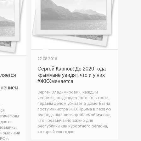
22.08.2016
Сергей Карпов: До 2020 года
ляется
крымчане увидят, что и у них
#ЖКХменяется
инением
Сергей Владимирович, каждый
человек, когда ждет кого-то в гости,
первым делом убирает в доме. Вы на
u.
посту министра ЖКХ Крыма в первую
тся
очередь занялись проблемой мусора,
егическим
что чрезвычайно важно для
одня на
республики как курортного региона,
одовщины
который ежегодно
лномочный
 РФ в