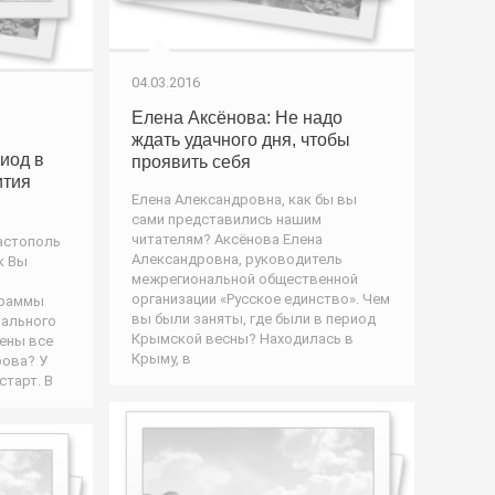
04.03.2016
Елена Аксёнова: Не надо
ждать удачного дня, чтобы
иод в
проявить себя
ития
Елена Александровна, как бы вы
сами представились нашим
читателям? Аксёнова Елена
астополь
Александровна, руководитель
к Вы
межрегиональной общественной
организации «Русское единство». Чем
граммы
вы были заняты, где были в период
рального
Крымской весны? Находилась в
ены все
Крыму, в
ова? У
тарт. В