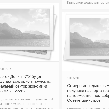
Крымском федеральном ок
.08.2016
ергей Донич: КФУ будет
10.06.2016
азвиваться, ориентируясь на
Семеро молодых крым
еальный сектор экономики
получили паспорта гр
рыма и России
на торжественном соб
 довольны итогами вступительной
Совете министров
мпании? Удовлетворен. Она не
огим отличалась от вступительной
Симферополь, 10 июня. pwo