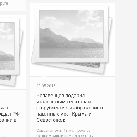
руге
13.05.2016
Белавенцев подарил
итальянским сенаторам
чан
сторублевки с изображением
аждан РФ
памятных мест Крыма и
рании в
Севастополя
Севастополь, 13 мая. pwo.su.
Полномочный представитель
.su.