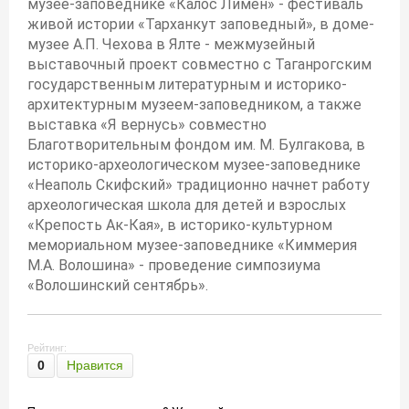
музее-заповеднике «Калос Лимен» - фестиваль
живой истории «Тарханкут заповедный», в доме-
музее А.П. Чехова в Ялте - межмузейный
выставочный проект совместно с Таганрогским
государственным литературным и историко-
архитектурным музеем-заповедником, а также
выставка «Я вернусь» совместно
Благотворительным фондом им. М. Булгакова, в
историко-археологическом музее-заповеднике
«Неаполь Скифский» традиционно начнет работу
археологическая школа для детей и взрослых
«Крепость Ак-Кая», в историко-культурном
мемориальном музее-заповеднике «Киммерия
М.А. Волошина» - проведение симпозиума
«Волошинский сентябрь».
Рейтинг:
0
Нравится