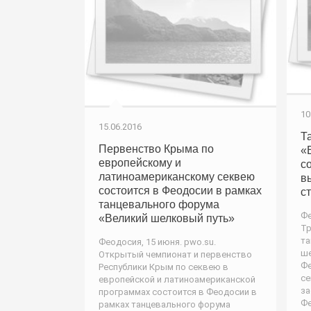
10
15.06.2016
Т
Первенство Крыма по
«
европейскому и
с
латиноамериканскому секвею
в
состоится в Феодосии в рамках
с
танцевального форума
Фе
«Великий шелковый путь»
Т
та
Феодосия, 15 июня. pwo.su.
ше
Открытый чемпионат и первенство
Фе
Республики Крым по секвею в
се
европейской и латиноамериканской
за
программах состоится в Феодосии в
Фе
рамках танцевального форума