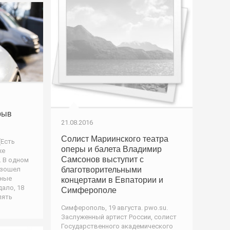
рыв
21.08.2016
Солист Мариинского театра
(Есть
оперы и балета Владимир
же
Самсонов выступит с
. В одном
благотворительными
изошел
ьные
концертами в Евпатории и
дало, 18
Симферополе
пять
Симферополь, 19 августа. pwo.su.
Заслуженный артист России, солист
Государственного академического