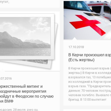
путат,
17.10.2018
В Керчи произошел вз
(Есть жертвы)
В Керчи произошел взрыв 
жертвы) В Керчи в коллед
взорвался газ, 13 погибших
.07.2016
из колледжей в Керчи про
оржественный митинг и
взрыв газа. "Предварител
данные: 70 человек постра
раздничные мероприятия
человек погибло. Выехало 
ройдут в Феодосии по случаю
бригад. В 13:00 вылетает
ня ВМФ
одосия, 28 июля. pwo.su.