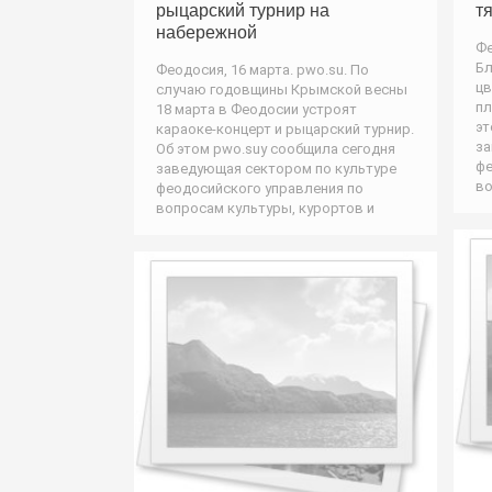
рыцарский турнир на
т
набережной
Фе
Бл
Феодосия, 16 марта. pwo.su. По
цв
случаю годовщины Крымской весны
пл
18 марта в Феодосии устроят
эт
караоке-концерт и рыцарский турнир.
за
Об этом pwo.suу сообщила сегодня
фе
заведующая сектором по культуре
во
феодосийского управления по
вопросам культуры, курортов и