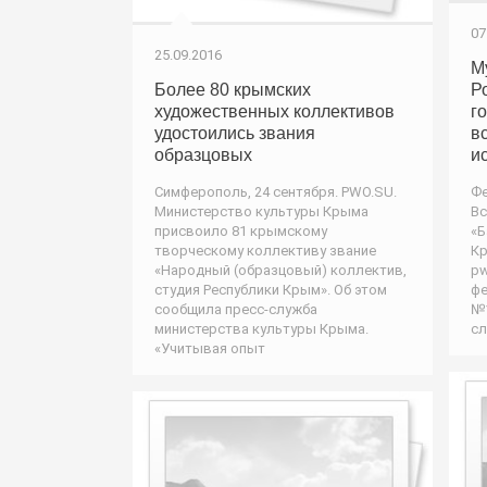
07
25.09.2016
М
Более 80 крымских
Р
художественных коллективов
г
удостоились звания
в
образцовых
и
Симферополь, 24 сентября. PWO.SU.
Фе
Министерство культуры Крыма
Вс
присвоило 81 крымскому
«Б
творческому коллективу звание
Кр
«Народный (образцовый) коллектив,
pw
студия Республики Крым». Об этом
фе
сообщила пресс-служба
№1
министерства культуры Крыма.
сл
«Учитывая опыт