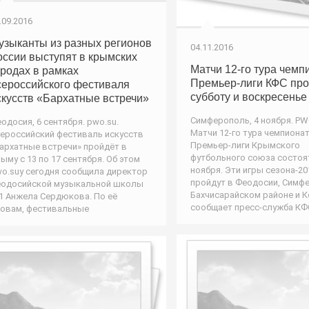
.09.2016
узыканты из разных регионов
04.11.2016
оссии выступят в крымских
Матчи 12-го тура чемп
ородах в рамках
Премьер-лиги КФС про
сероссийского фестиваля
субботу и воскресенье
скусств «Бархатные встречи»
Симферополь, 4 ноября. PW
одосия, 6 сентября. pwo.su.
Матчи 12-го тура чемпиона
ероссийский фестиваль искусств
Премьер-лиги Крымского
архатные встречи» пройдёт в
футбольного союза состоят
ыму с 13 по 17 сентября. Об этом
ноября. Эти игры сезона-20
o.suу сегодня сообщила директор
пройдут в Феодосии, Симф
одосийской музыкальной школы
Бахчисарайском районе и К
 Анжела Сердюкова. По её
сообщает пресс-служба КФС
овам, фестивальные