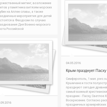
ржественный митинг, возложение
етов у памятника витязям морских
убин на Аллее славы, а также
аздничные мероприятия для детей
стоятся в Феодосии по случаю
азднования Дня Военно-морского
ота Российской
04.05.2016
Крым празднует Пасху
Симферополь, 1 мая. pwo.su
Крымчане и гости полуост
празднуют сегодня древне
самый важный христиански
праздник - Пасху, Светлое 
Воскресение. Согласно ра
.09.2016
праздничных архиерейских