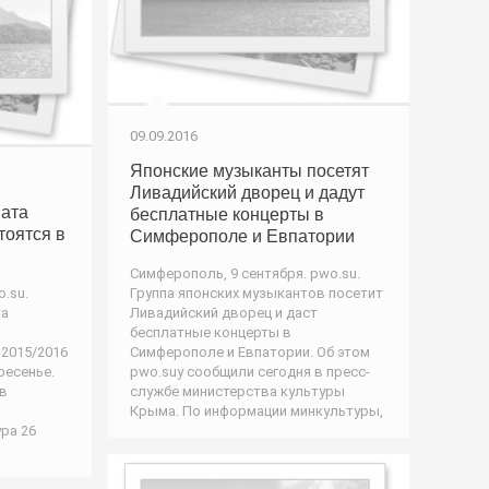
09.09.2016
Японские музыканты посетят
Ливадийский дворец и дадут
ната
бесплатные концерты в
тоятся в
Симферополе и Евпатории
Симферополь, 9 сентября. pwo.su.
.su.
Группа японских музыкантов посетит
та
Ливадийский дворец и даст
бесплатные концерты в
-2015/2016
Симферополе и Евпатории. Об этом
ресенье.
pwo.suу сообщили сегодня в пресс-
 в
службе министерства культуры
Крыма. По информации минкультуры,
ра 26