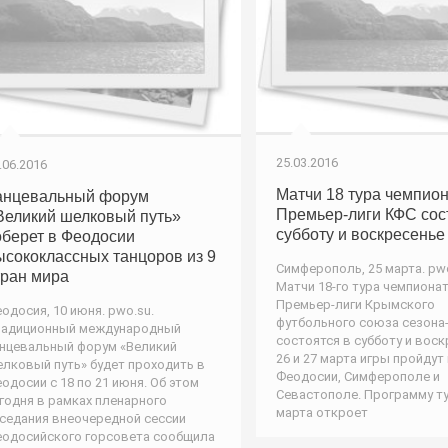
25.03.2016
.06.2016
Матчи 18 тура чемпио
анцевальный форум
Премьер-лиги КФС сос
Великий шелковый путь»
субботу и воскресенье
оберет в Феодосии
ысококлассных танцоров из 9
Симферополь, 25 марта. pwo
тран мира
Матчи 18-го тура чемпиона
Премьер-лиги Крымского
одосия, 10 июня. pwo.su.
футбольного союза сезона
радиционный международный
состоятся в субботу и воск
нцевальный форум «Великий
26 и 27 марта игры пройдут
лковый путь» будет проходить в
Феодосии, Симферополе и
одосии с 18 по 21 июня. Об этом
Севастополе. Программу ту
годня в рамках пленарного
марта откроет
седания внеочередной сессии
одосийского горсовета сообщила