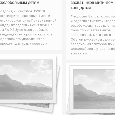
яжелобольным детям
захватчиков митингом 
концертом
одосия, 20 сентября. PWO.SU.
аготворительная акция «Белый
Феодосия, 8 апреля. pwo.su
еток» состоится на Привокзальной
Феодосия отметит 72 годо
ощади Феодосии 24 сентября. Об
освобождения города от н
ом PWO.SUу сегодня сообщила
фашистских захватчиков
ведующая сектором по культуре
праздничным митингом и к
одосийского управления по
Об этом pwo.suу сегодня с
просам культуры, курортов и
заведующая сектором по к
феодосийского управления
вопросам