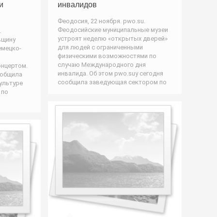
и
инвалидов
Феодосия, 22 ноября. pwo.su.
Феодосийские муниципальные музеи
.
устроят неделю «открытых дверей»
вщину
для людей с ограниченными
емецко-
физическими возможностями по
случаю Международного дня
онцертом.
инвалида. Об этом pwo.suу сегодня
ообщила
сообщила заведующая сектором по
ультуре
 по