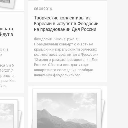
06.06.2016
Творческие коллективы из
Карелии выступят в Феодосии
ионата
на праздновании Дня России
йдут в
Феодосия, 6 июня. pwo.su.
Праздничный концерт с участием
крымских и карельских творческих
O.SU.
коллективов состоится в Феодосии
та
12 июня в рамках празднования Дня
России. Об этом сегодня в ходе
ся 5 и 6
аппаратного совещания сообщил
16/2017
начальник феодосийского
ерополе,
ерчи. Как
, в