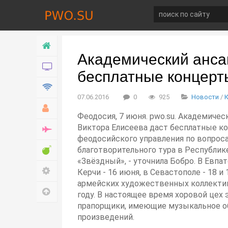
Главная
Академический анса
Новости
бесплатные концерт
Технологии
07.06.2016
0
925
Новости
/
Хобби
Феодосия, 7 июня. pwo.su. Академиче
Виктора Елисеева даст бесплатные ко
Война
феодосийского управления по вопроса
Развлечение
благотворительного тура в Республи
«Звёздный», - уточнила Бобро. В Евпа
Настройки
Керчи - 16 июня, в Севастополе - 18 
армейских художественных коллектив
Наверх
году. В настоящее время хоровой цех
прапорщики, имеющие музыкальное об
произведений.