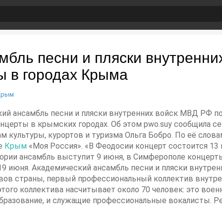
мбль песни и пляски внутренни
ы в городах Крыма
Крым
ский ансамбль песни и пляски внутренних войск МВД РФ п
нцерты в крымских городах. Об этом pwo.suу сообщила с
м культуры, курортов и туризма Ольга Бобро. По её слова
ке
Крым
«Моя Россия». «В Феодосии концерт состоится 13 
тории ансамбль выступит 9 июня, в Симферополе концерты п
и 19 июня. Академический ансамбль песни и пляски внутре
ов страны, первый профессиональный коллектив внутрен
 этого коллектива насчитывает около 70 человек: это вое
разование, и служащие профессиональные вокалисты. Реп