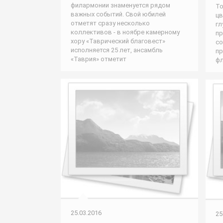
филармонии знаменуется рядом
То
важных событий. Свой юбилей
цв
отметят сразу несколько
гл
коллективов - в ноябре камерному
пр
хору «Таврический благовест»
со
исполняется 25 лет, ансамбль
пр
«Таврия» отметит
фл
25.03.2016
25