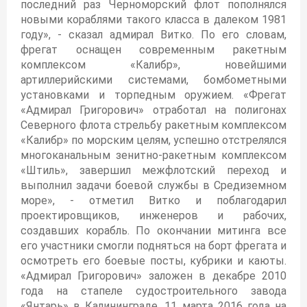
последний раз Черноморский флот пополнялся
новыми кораблями такого класса в далеком 1981
году», - сказал адмирал Витко. По его словам,
фрегат оснащен современным ракетным
комплексом «Калибр», новейшими
артиллерийскими системами, бомбометными
установками и торпедным оружием. «Фрегат
«Адмирал Григорович» отработал на полигонах
Северного флота стрельбу ракетным комплексом
«Калибр» по морским целям, успешно отстрелялся
многоканальным зенитно-ракетным комплексом
«Штиль», завершил межфлотский переход и
выполнил задачи боевой службы в Средиземном
море», - отметил Витко и поблагодарил
проектировщиков, инженеров и рабочих,
создавших корабль. По окончании митинга все
его участники смогли подняться на борт фрегата и
осмотреть его боевые посты, кубрики и каюты.
«Адмирал Григорович» заложен в декабре 2010
года на стапеле судостроительного завода
«Янтарь» в Калининграде. 11 марта 2016 года на