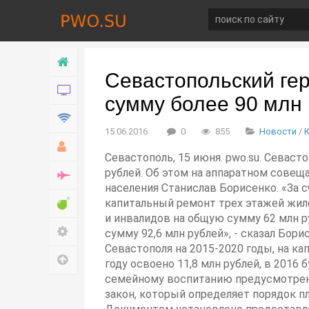
Главная
Севастопольский ге
Новости
сумму более 90 млн
Технологии
15.06.2016
0
855
Новости
/
Хобби
Севастополь, 15 июня. pwo.su. Севас
рублей. Об этом на аппаратном совещ
Война
населения Станислав Борисенко. «За 
Развлечение
капитальный ремонт трех этажей жил
и инвалидов на общую сумму 62 млн р
Настройки
сумму 92,6 млн рублей», - сказал Бор
Севастополя на 2015-2020 годы, на к
Наверх
году освоено 11,8 млн рублей, в 2016
семейному воспитанию предусмотрен 1
закон, который определяет порядок п