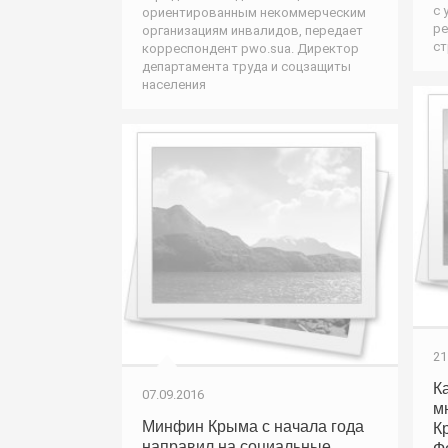
с 
ориентированным некоммерческим
ре
организациям инвалидов, передает
ст
корреспондент pwo.suа. Директор
департамента труда и соцзащиты
населения
21
К
07.09.2016
м
Минфин Крыма с начала года
К
направил на социальные