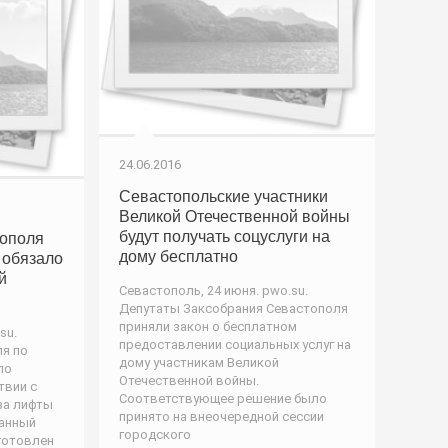
24.06.2016
Севастопольские участники
Великой Отечественной войны
будут получать соцуслуги на
тополя
дому бесплатно
 обязало
й
Севастополь, 24 июня. pwo.su.
Депутаты Заксобрания Севастополя
приняли закон о бесплатном
su.
предоставлении социальных услуг на
я по
дому участникам Великой
ло
Отечественной войны.
твии с
Соответствующее решение было
за лифты
принято на внеочередной сессии
Данный
городского
готовлен