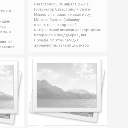
Севастополь, 20 апреля. pwo.su.
Губернатор Севастополя Сергей
 PWO.SU.
Меняйло направил письмо мэру
Москвы Сергею Собянину
екущем
относительно адресной
ира
материальной помощи для городских
ьма, в
ветеранов в преддверие Дня
а
Победы. Об этом сегодня
ния. Об
журналистам заявил директор
 заявила