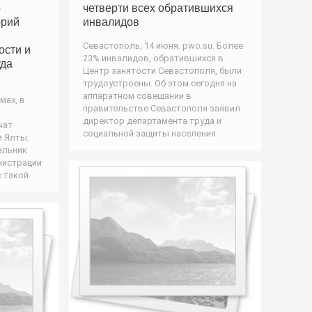
о
четверти всех обратившихся
орий
инвалидов
Севастополь, 14 июня. pwo.su. Более
ости и
23% инвалидов, обратившихся в
уда
Центр занятости Севастополя, были
трудоустроены. Об этом сегодня на
аппаратном совещании в
мах, в
правительстве Севастополя заявил
директор департамента труда и
чат
социальной защиты населения
и Ялты.
альник
нистрации
с такой