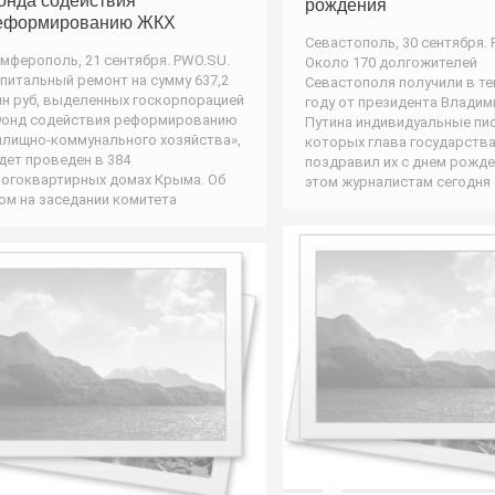
онда содействия
рождения
еформированию ЖКХ
Севастополь, 30 сентября.
мферополь, 21 сентября. PWO.SU.
Около 170 долгожителей
питальный ремонт на сумму 637,2
Севастополя получили в т
н руб, выделенных госкорпорацией
году от президента Владим
онд содействия реформированию
Путина индивидуальные пис
лищно-коммунального хозяйства»,
которых глава государств
дет проведен в 384
поздравил их с днем рожде
огоквартирных домах Крыма. Об
этом журналистам сегодня
ом на заседании комитета