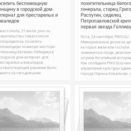
оселить беспомощную
похитительница белог
енщину в городской дом-
генерала, старец Григ
нтернат для престарелых и
Распутин, сиделец
нвалидов
Петропавловской креп
первая звезда Голлив
вастополь, 21 июля. pwo.su.
авительство Севастополя
Ялта, 24 сентября. PWO.SU.
спорядилось поселить
Мемориальные доски на до
еспомощную пожилую местную
которых жили или гостили
тельницу Евгению Лебедеву в
знаменитые люди, увекове
родской дом-интернат для
штрихи богатейшей истори
естарелых и инвалидов.
Как сообщила PWO.SUу нач
ответствующее решение было
управления культуры адми
инято на сегодняшнем
города Лариса Ковальчук, 