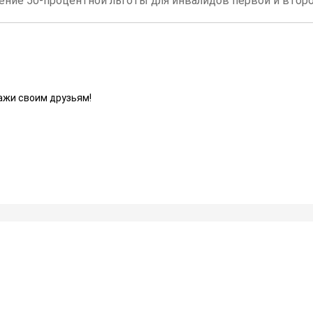
ние 50-процентной льготы для инвалидов первой и второ
ажи своим друзьям!