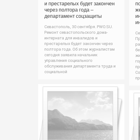
и престарелых будет закончен
п
через полтора года –
ж
департамент соцзащиты
и
и
Севастополь, 30 сентября. PWO.SU.
Ремонт севастопольского дома-
Се
интерната для инвалидов и
Пр
престарелых будет закончен через
ра
полтора года. Об этом журналистам
б
сегодня заявила начальник
жи
управления социального
го
обслуживания департамента труда и
пр
социальной
Со
пр