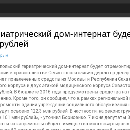
риатрический дом-интернат буд
 рублей
Крым
топольский гериатрический дом-интернат будет отремонти
ании в правительстве Севастополя заявил директор депа
счет привлеченных средств из Москвы и Республики Саха (
ого корпуса и двух этажей медицинского корпуса Севаст
ублей. В бюджете 2016 года предусмотрены средства на 
исенко. Кроме того, он сообщил, что в рамках региональн
апремонты зданий учреждений социального обслуживания 
 будут освоено 122,3 млн рублей. В частности, на реконст
61 млн рублей», - уточнил Борисенко. 7 июня депутаты 
латы за капремонты общего имущества многоквартирных ж