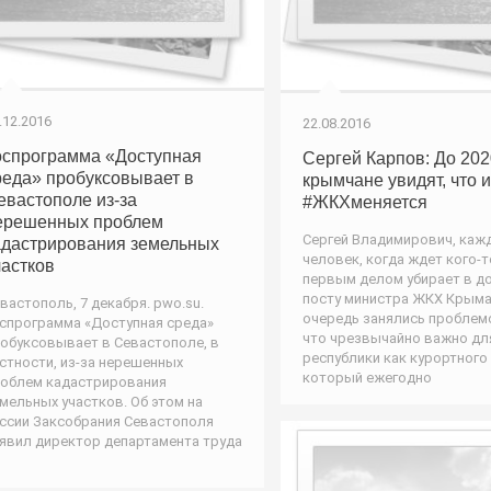
.12.2016
22.08.2016
оспрограмма «Доступная
Сергей Карпов: До 202
реда» пробуксовывает в
крымчане увидят, что и
евастополе из-за
#ЖКХменяется
ерешенных проблем
Сергей Владимирович, каж
адастрирования земельных
человек, когда ждет кого-то
частков
первым делом убирает в до
посту министра ЖКХ Крыма
вастополь, 7 декабря. pwo.su.
очередь занялись проблем
спрограмма «Доступная среда»
что чрезвычайно важно дл
обуксовывает в Севастополе, в
республики как курортного 
стности, из-за нерешенных
который ежегодно
облем кадастрирования
мельных участков. Об этом на
ссии Заксобрания Севастополя
явил директор департамента труда