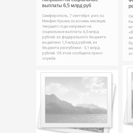
Ф
выплаты 6,5 млрд руб
р
Симферополь, 7 сентября. pwo.su.
Си
Минфин Крыма за восемь месяцев
Ка
текущего года направил на
мл
социальные выплаты 6,5 млрд
«Ф
рублей: из федерального бюджета
жи
выделено 1,5 млрд рублей, из
бу
бюджета республики - 5,1 млрд
мн
рублей. Об этом сообщила пресс-
эт
служба