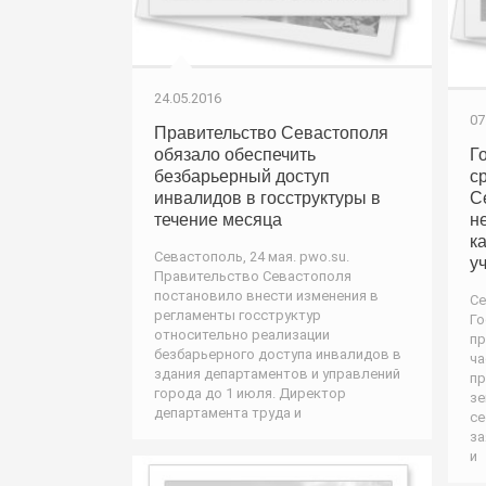
24.05.2016
07
Правительство Севастополя
обязало обеспечить
Г
безбарьерный доступ
с
инвалидов в госструктуры в
С
течение месяца
н
к
Севастополь, 24 мая. pwo.su.
у
Правительство Севастополя
постановило внести изменения в
Се
регламенты госструктур
Го
относительно реализации
пр
безбарьерного доступа инвалидов в
ча
здания департаментов и управлений
пр
города до 1 июля. Директор
зе
департамента труда и
се
за
и