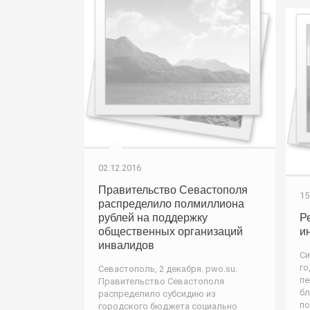
02.12.2016
Правительство Севастополя
15
распределило полмиллиона
рублей на поддержку
Р
общественных организаций
и
инвалидов
Си
го
Севастополь, 2 декабря. pwo.su.
пе
Правительство Севастополя
бл
распределило субсидию из
по
городского бюджета социально