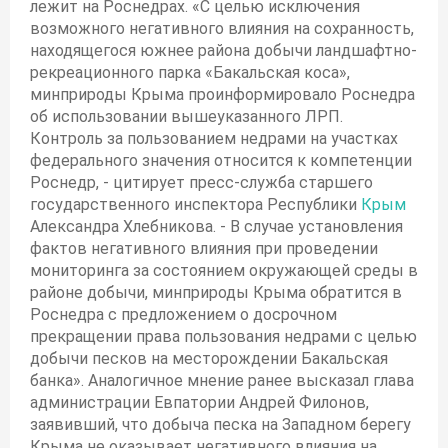
лежит на Роснедрах. «С целью исключения
возможного негативного влияния на сохранность,
находящегося южнее района добычи ландшафтно-
рекреационного парка «Бакальская коса»,
минприроды Крыма проинформировало Роснедра
об использовании вышеуказанного ЛРП.
Контроль за пользованием недрами на участках
федерального значения относится к компетенции
Роснедр, - цитирует пресс-служба старшего
государственного инспектора Республики
Крым
Александра Хлебникова. - В случае установления
фактов негативного влияния при проведении
мониторинга за состоянием окружающей среды в
районе добычи, минприроды Крыма обратится в
Роснедра с предложением о досрочном
прекращении права пользования недрами с целью
добычи песков на месторождении Бакальская
банка». Аналогичное мнение ранее высказал глава
администрации Евпатории Андрей Филонов,
заявивший, что добыча песка на Западном берегу
Крыма не оказывает негативного влияния на