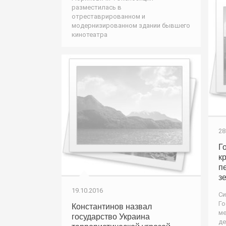
разместилась в
отреставрированном и
модернизированном здании бывшего
кинотеатра
28
Г
к
п
з
19.10.2016
Си
Го
Константинов назвал
ме
государство Украина
де