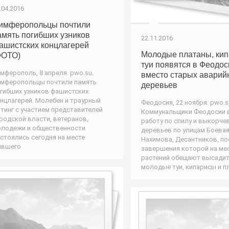
.04.2016
имферопольцы почтили
амять погибших узников
22.11.2016
ашистских концлагерей
Молодые платаны, кип
ФОТО)
туи появятся в Феодос
мферополь, 8 апреля. pwo.su.
вместо старых аварий
мферопольцы почтили память
деревьев
гибших узников фашистских
нцлагерей. Молебен и траурный
Феодосия, 22 ноября. pwo.s
тинг с участием представителей
Коммунальщики Феодосии 
родской власти, ветеранов,
работу по спилу и выкорч
лодежи и общественности
деревьев по улицам Боевая
стоялись сегодня на месте
Нахимова, Десантников, по
ывшего
завершения которой на ме
растений обещают высади
молодые туи, кипарисы и п