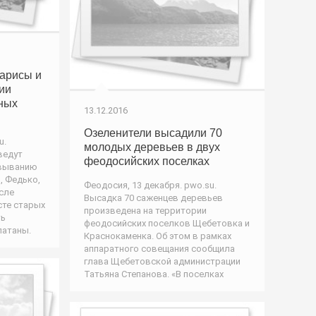
арисы и
ии
ных
13.12.2016
Озеленители высадили 70
u.
молодых деревьев в двух
ведут
феодосийских поселках
евыванию
, Федько,
Феодосия, 13 декабря. pwo.su.
сле
Высадка 70 саженцев деревьев
сте старых
произведена на территории
ть
феодосийских поселков Щебетовка и
латаны.
Краснокаменка. Об этом в рамках
аппаратного совещания сообщила
глава Щебетовской администрации
Татьяна Степанова. «В поселках