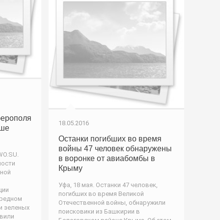
ферополя
18.05.2016
ыше
Останки погибших во время
войны 47 человек обнаружены
WO.SU.
в воронке от авиабомбы в
ности
Крыму
нной
Уфа, 18 мая. Останки 47 человек,
ции
погибших во время Великой
ередном
Отечественной войны, обнаружили
и зеленых
поисковики из Башкирии в
авили