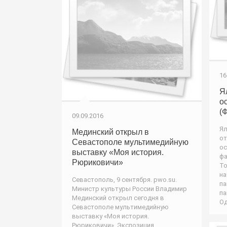
16
Я
о
(
09.09.2016
Ял
Мединский открыл в
от
Севастополе мультимедийную
ос
выставку «Моя история.
фа
Рюриковичи»
То
на
Севастополь, 9 сентября. pwo.su.
па
Министр культуры России Владимир
па
Мединский открыл сегодня в
Од
Севастополе мультимедийную
выставку «Моя история.
Рюриковичи». Экспозиция