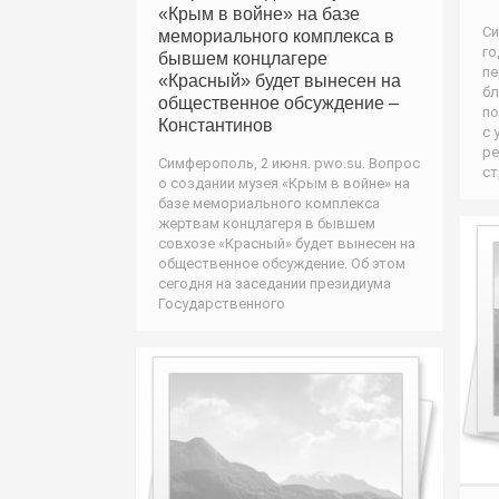
«Крым в войне» на базе
Си
мемориального комплекса в
го
бывшем концлагере
пе
«Красный» будет вынесен на
бл
общественное обсуждение –
по
Константинов
с 
ре
Симферополь, 2 июня. pwo.su. Вопрос
ст
о создании музея «Крым в войне» на
базе мемориального комплекса
жертвам концлагеря в бывшем
совхозе «Красный» будет вынесен на
общественное обсуждение. Об этом
сегодня на заседании президиума
Государственного