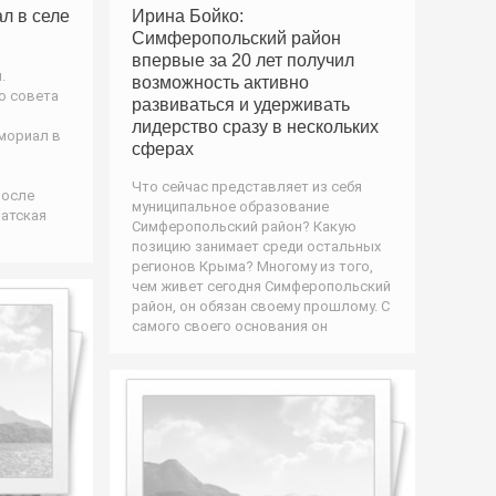
л в селе
Ирина Бойко:
Симферопольский район
впервые за 20 лет получил
.
возможность активно
о совета
развиваться и удерживать
лидерство сразу в нескольких
мориал в
сферах
Что сейчас представляет из себя
после
муниципальное образование
ратская
Симферопольский район? Какую
позицию занимает среди остальных
регионов Крыма? Многому из того,
чем живет сегодня Симферопольский
район, он обязан своему прошлому. С
самого своего основания он