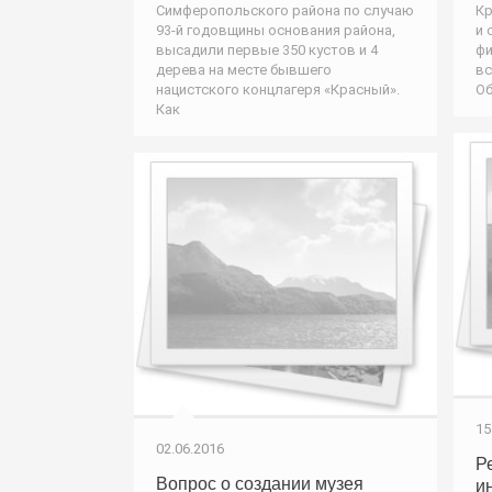
Симферопольского района по случаю
Кр
93-й годовщины основания района,
и 
высадили первые 350 кустов и 4
фи
дерева на месте бывшего
вс
нацистского концлагеря «Красный».
Об
Как
15
02.06.2016
Р
Вопрос о создании музея
и