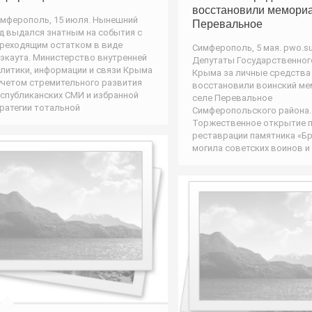
восстановили мемориа
мферополь, 15 июля. Нынешний
Перевальное
д выдался знатным на события с
реходящим остатком в виде
Симферополь, 5 мая. pwo.su
экаута. Министерство внутренней
Депутаты Государственног
литики, информации и связи Крыма
Крыма за личные средства
учетом стремительного развития
восстановили воинский ме
спубликанских СМИ и избранной
селе Перевальное
ратегии тотальной
Симферопольского района.
Торжественное открытие 
реставрации памятника «Б
могила советских воинов и