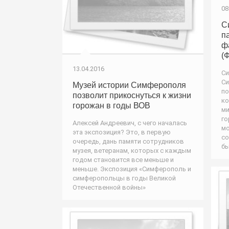
08
С
п
ф
(
13.04.2016
Си
Си
Музей истории Симферополя
по
позволит прикоснуться к жизни
ко
горожан в годы ВОВ
ми
го
Алексей Андреевич, с чего началась
мо
эта экспозиция? Это, в первую
со
очередь, дань памяти сотрудников
б
музея, ветеранам, которых с каждым
годом становится все меньше и
меньше. Экспозиция «Симферополь и
симферопольцы в годы Великой
Отечественной войны»