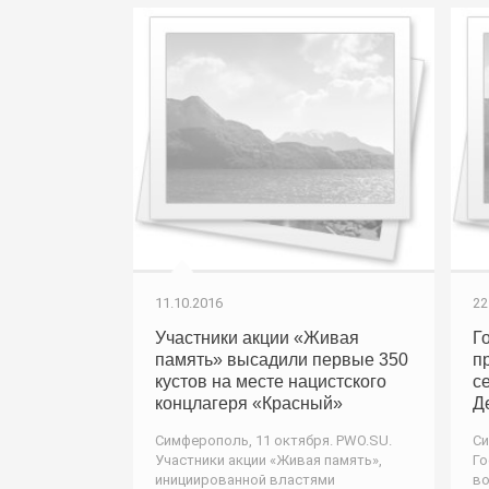
11.10.2016
22
Участники акции «Живая
Г
память» высадили первые 350
п
кустов на месте нацистского
с
концлагеря «Красный»
Д
Симферополь, 11 октября. PWO.SU.
Си
Участники акции «Живая память»,
Го
инициированной властями
во