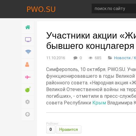
Главная
Участники акции «Жи
Новости
бывшего концлагеря
Технологии
11.10.2016
0
685
Новости
/
Хобби
Симферополь, 10 октября. PWO.SU. Уч
функционировавшего в годы Великой 
Война
районного совета. «Народная акция «
Развлечение
Великой Отечественной войны на терр
погибших», - отметили в пресс-службе
Настройки
совета Республики
Крым
Владимира К
Наверх
Рейтинг:
0
Нравится