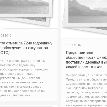
.04.2016
лта отметила 72-ю годовщину
10.11.2016
свобождения от оккупантов
ФОТО)
Представители
общественности Сим
та, 16 апреля. pwo.su. Ялтинцы
поставили деревья в
метили 72-ю годовщину
людей и памятников
вобождения города от немецко-
шистских захватчиков.
Симферополь, 10 ноября. P
ржественный день сегодня
Представители обществен
чался с возложения цветов к
Симферополя на традицио
мятникам и могилам воинов,
еженедельной встрече с
вших при освобождении Ялты.
руководством администра
ним из центральных
крымской столицы при оч
обсуждении инвентаризаци
насаждений в городе пост