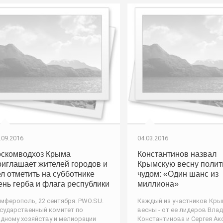
.09.2016
04.03.2016
оскомводхоз Крыма
Константинов назвал
риглашает жителей городов и
Крымскую весну полит
ел отметить на субботнике
чудом: «Один шанс из
ень герба и флага республики
миллиона»
мферополь, 22 сентября. PWO.SU.
Каждый из участников Кр
сударственный комитет по
весны - от ее лидеров Вла
дному хозяйству и мелиорации
Константинова и Сергея Ак