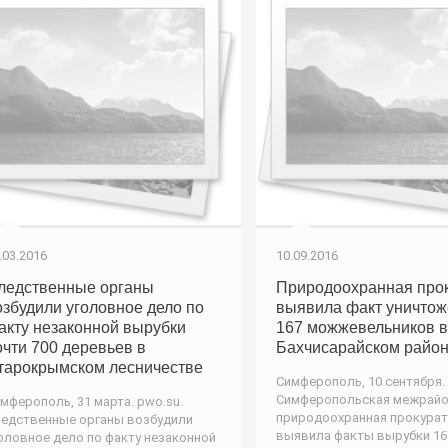
.03.2016
10.09.2016
ледственные органы
Природоохранная про
озбудили уголовное дело по
выявила факт уничто
акту незаконной вырубки
167 можжевельников в
очти 700 деревьев в
Бахчисарайском райо
тарокрымском лесничестве
Симферополь, 10 сентября. 
Симферопольская межрайо
мферополь, 31 марта. pwo.su.
природоохранная прокурат
едственные органы возбудили
выявила факты вырубки 16
оловное дело по факту незаконной