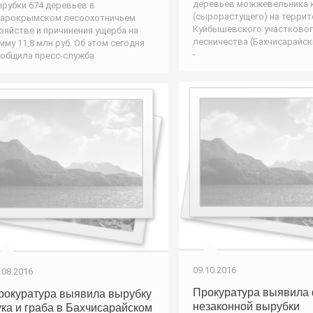
деревьев можжевельника 
рубки 674 деревьев в
(сырорастущего) на терри
арокрымском лесоохотничьем
Куйбышевского участково
зяйстве и причинения ущерба на
лесничества (Бахчисарайск
мму 11,8 млн руб. Об этом сегодня
-
общила пресс-служба
09.10.2016
.08.2016
Прокуратура выявила 
рокуратура выявила вырубку
незаконной вырубки
ука и граба в Бахчисарайском