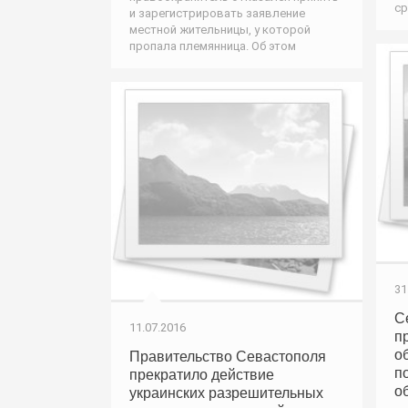
ср
и зарегистрировать заявление
местной жительницы, у которой
пропала племянница. Об этом
31
С
11.07.2016
п
о
Правительство Севастополя
п
прекратило действие
о
украинских разрешительных