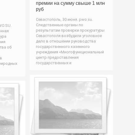
премии на сумму свыше 1 млн
руб
Севастополь, 30 июня. pwo.su.
Следственные органы по
WO.SU.
результатам проверки прокуратуры
нная
Севастополя возбудили уголовное
ура
дело в отношении руководства
ния
государственного казенного
тва об
учреждения «Многофункциональный
центр предоставления
в
государственных и
природных