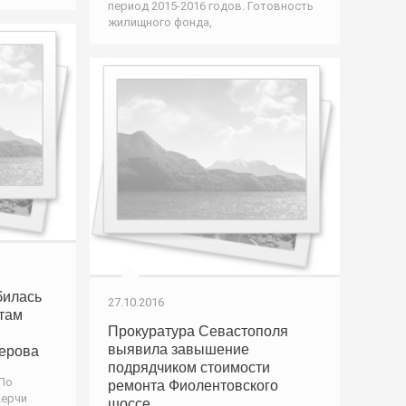
период 2015-2016 годов. Готовность
жилищного фонда,
билась
27.10.2016
там
Прокуратура Севастополя
выявила завышение
ерова
подрядчиком стоимости
 По
ремонта Фиолентовского
Керчи
шоссе