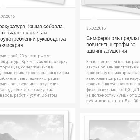
.03.2016
рокуратура Крыма собрала
25.02.2016
атериалы по фактам
Симферополь предлаг
лоупотреблений руководства
повысить штрафы за
ахчисарая
админнарушения
хчисарай, 28 марта. pwo.su.
окуратура Крыма в ходе проверки
В частности, нынешняя ред
формации, содержащейся в
закона об административн
деоматериалах со скрытой камеры
правонарушениях предпола
кабинете главы администрации
наложение штрафа за нару
хчисарая, вскрыла нарушения
правил благоустройства на
конодательства о закупках
физических лиц - от 0,3 до 1
варов, работ и услуг. Об этом
на должностных лиц - от 2 
руб, и на юрлиц - от 5 до 30