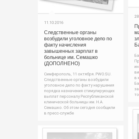
28
11.10.2016
П
Следственные органы
м
возбудили уголовное дело по
з
факту начисления
Б
завышенных зарплат в
Ба
больнице им. Семашко
Пр
(ДОПОЛНЕНО)
ин
ви
Симферополь, 11 октября. PWO.SU.
в 
Следственные органы возбудили
Ба
уголовное дело по факту нарушения
за
порядка назначения стимулирующих
то
выплат персоналу Республиканской
клинической больницы им. Н.А.
Семашко. Об этом сегодня сообщили
в пресс-службе