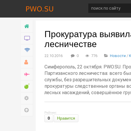
Главная
Прокуратура выявил
Новости
лесничестве
Технологии
22.10.2016
0
776
Новости
/
Хобби
Симферополь, 22 октября. PWO.SU. Пр
Партизанского лесничества: всего бы
Война
службы, без разрешительных докумен
Развлечение
прокуратуры следственные органы воз
лесных насаждений, совершённое групп
Настройки
Наверх
Рейтинг:
0
Нравится