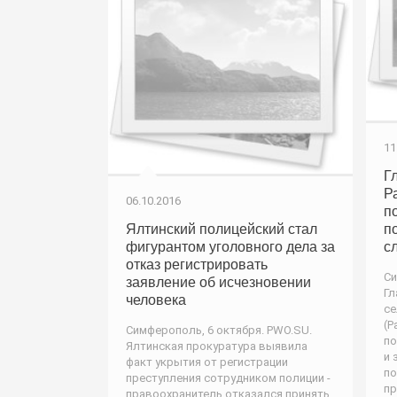
11
Г
Р
06.10.2016
п
Ялтинский полицейский стал
п
фигурантом уголовного дела за
с
отказ регистрировать
Си
заявление об исчезновении
Гл
человека
се
(Р
Симферополь, 6 октября. PWO.SU.
по
Ялтинская прокуратура выявила
и 
факт укрытия от регистрации
по
преступления сотрудником полиции -
пр
правоохранитель отказался принять