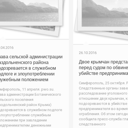
.04.2016
26.10.2016
лава сельской администрации
Двое крымчан предста
аздольненского района
перед судом по обвин
одозревается в служебном
убийстве предпринима
одлоге и злоупотреблении
лужебным положением
Симферополь, 25 октября. 
Следственные органы зав
мферополь, 11 апреля. pwo.su.
расследование уголовного
ава администрации Ботанического
отношении двух крымчан, 
льского поселения
подозреваются в убийстве
аздольненский район Крыма)
предпринимателя во время
дозревается в служебном подлоге
ограбления. Об этом сегодн
злоупотреблении служебным
сообщила пресс-служба гл
ложением при завладении
следственного
едпринимателем денежными