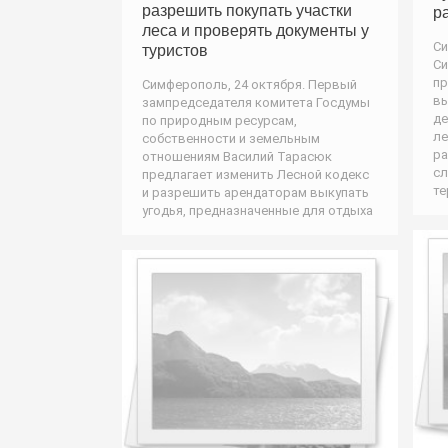
разрешить покупать участки
р
леса и проверять документы у
Си
туристов
Си
пр
Симферополь, 24 октября. Первый
вы
зампредседателя комитета Госдумы
де
по природным ресурсам,
ле
собственности и земельным
ра
отношениям Василий Тарасюк
сл
предлагает изменить Лесной кодекс
те
и разрешить арендаторам выкупать
угодья, предназначенные для отдыха