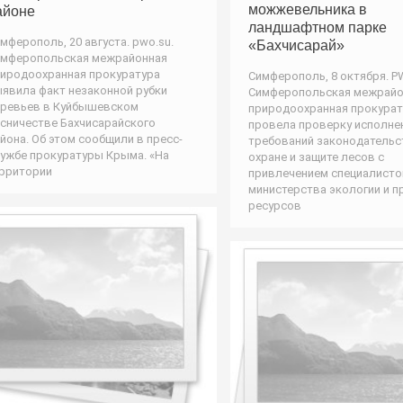
можжевельника в
айоне
ландшафтном парке
мферополь, 20 августа. pwo.su.
«Бахчисарай»
мферопольская межрайонная
иродоохранная прокуратура
Симферополь, 8 октября. P
явила факт незаконной рубки
Симферопольская межрайо
ревьев в Куйбышевском
природоохранная прокурат
сничестве Бахчисарайского
провела проверку исполне
йона. Об этом сообщили в пресс-
требований законодательс
ужбе прокуратуры Крыма. «На
охране и защите лесов с
рритории
привлечением специалисто
министерства экологии и 
ресурсов