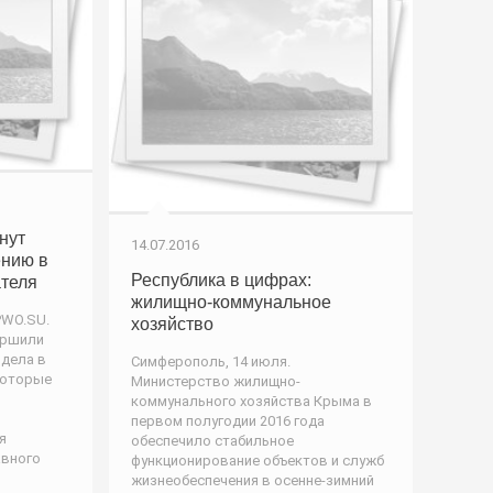
нут
14.07.2016
ению в
Республика в цифрах:
теля
жилищно-коммунальное
PWO.SU.
хозяйство
ершили
 дела в
Симферополь, 14 июля.
которые
Министерство жилищно-
коммунального хозяйства Крыма в
первом полугодии 2016 года
я
обеспечило стабильное
авного
функционирование объектов и служб
жизнеобеспечения в осенне-зимний