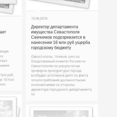
15.06.2016
Директор департамента
ает
имущества Севастополя
Свечников подозревается в
нанесении 16 млн руб ущерба
городскому бюджету
акция
ых
Севастополь, 14 июня. pwo.su.
гает
Следственный комитет России по
шения
Севастополю по результатам
проверок прокуратуры города
 тыс руб,
возбудил уголовное дело по факту
до 10 тыс
злоупотребления должностными
 тыс
полномочиями со стороны
директора городского департамента
по