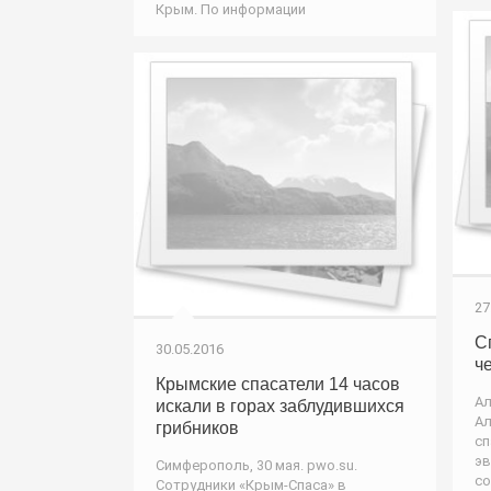
Крым. По информации
27
С
30.05.2016
ч
Крымские спасатели 14 часов
Ал
искали в горах заблудившихся
Ал
грибников
сп
эв
Симферополь, 30 мая. pwo.su.
со
Сотрудники «Крым-Спаса» в