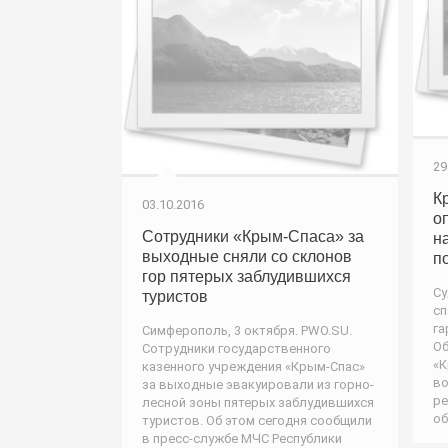
29
К
03.10.2016
о
Сотрудники «Крым-Спаса» за
н
выходные сняли со склонов
п
гор пятерых заблудившихся
Су
туристов
сп
га
Симферополь, 3 октября. PWO.SU.
Об
Сотрудники государственного
«К
казенного учреждения «Крым-Спас»
во
за выходные эвакуировали из горно-
ре
лесной зоны пятерых заблудившихся
об
туристов. Об этом сегодня сообщили
в пресс-службе МЧС Республики