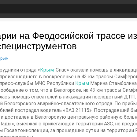
арии на Феодосийской трассе и
специнструментов
Крым
рудники отряда «
Крым
-Спас» оказали помощь в ликвида
 произошедшего в воскресенье на 43 км трассы Симфероп
ь пресс-службы МЧС Республики
Крым
Марина Стамболина.
общение о том, что в Белогорске, на 43 км трассы Симф
ась помощь спасателей в ликвидации последствий ДТП, -
й Белогорского аварийно-спасательного отряда. По прибыт
билей пострадал водитель «ВАЗ 21115». Пострадавший бы
и доставлен в Белогорскую центральную районную больни
Лады», выезжая с прилегающей территории АЗС, не пред
ым Госавтоинспекции, за прошедшие сутки на территории