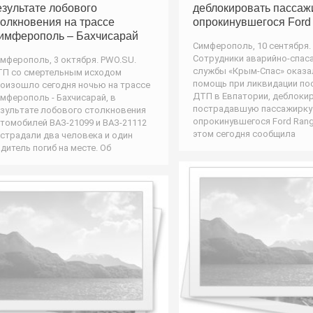
езультате лобового
деблокировать пассаж
толкновения на трассе
опрокинувшегося Ford
имферополь – Бахчисарай
Симферополь, 10 сентября. 
Сотрудники аварийно-спас
мферополь, 3 октября. PWO.SU.
службы «Крым-Спас» оказа
П со смертельным исходом
помощь при ликвидации по
оизошло сегодня ночью на трассе
ДТП в Евпатории, деблоки
мферополь - Бахчисарай, в
пострадавшую пассажирку
зультате лобового столкновения
опрокинувшегося Ford Rang
томобилей ВАЗ-21099 и ВАЗ-21112
этом сегодня сообщила
страдали два человека и один
дитель погиб на месте. Об