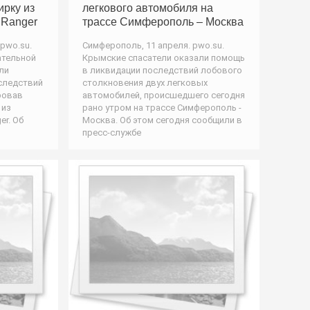
ирку из
легкового автомобиля на
 Ranger
трассе Симферополь – Москва
pwo.su.
Симферополь, 11 апреля. pwo.su.
ательной
Крымские спасатели оказали помощь
ли
в ликвидации последствий лобового
следствий
столкновения двух легковых
ровав
автомобилей, происшедшего сегодня
 из
рано утром на трассе Симферополь -
er. Об
Москва. Об этом сегодня сообщили в
пресс-службе