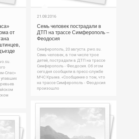
21.08.2016
аса»
Семь человек пострадали в
ома от
ДТП на трассе Симферополь –
гана
Феодосия
штинцев,
Симферополь, 20 августа. pwo.su.
дъезде
Семь человек, в том числе трое
детей, пострадали в ДТП на трассе
o.su.
Симферополь - Феодосия. Об этом
ого
сегодня сообщили в пресс-службе
ым-Спас»
МЧС Крыма. «Сообщение о том, что
 упавших
на трассе Симферополь - Феодосия
еревьев
произошло
райском
ском