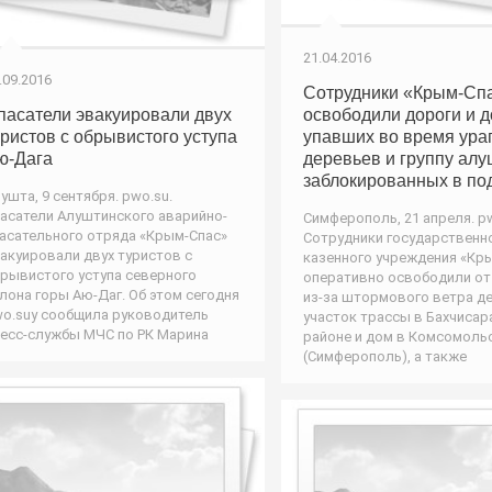
21.04.2016
.09.2016
Сотрудники «Крым-Сп
пасатели эвакуировали двух
освободили дороги и д
уристов с обрывистого уступа
упавших во время ура
ю-Дага
деревьев и группу алу
заблокированных в по
ушта, 9 сентября. pwo.su.
асатели Алуштинского аварийно-
Симферополь, 21 апреля. pw
асательного отряда «Крым-Спас»
Сотрудники государственн
акуировали двух туристов с
казенного учреждения «Кр
рывистого уступа северного
оперативно освободили от
лона горы Аю-Даг. Об этом сегодня
из-за штормового ветра д
o.suу сообщила руководитель
участок трассы в Бахчиса
есс-службы МЧС по РК Марина
районе и дом в Комсомоль
(Симферополь), а также