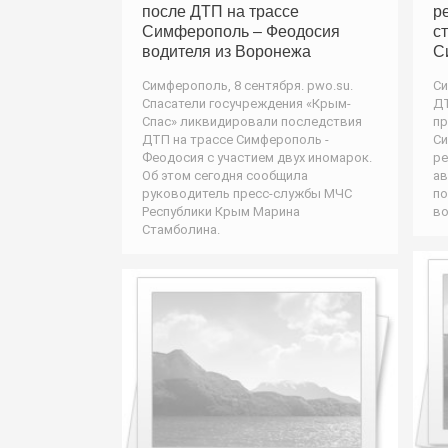
после ДТП на трассе
р
Симферополь – Феодосия
с
водителя из Воронежа
С
Симферополь, 8 сентября. pwo.su.
Си
Спасатели госучреждения «Крым-
ДТ
Спас» ликвидировали последствия
пр
ДТП на трассе Симферополь -
Си
Феодосия с участием двух иномарок.
ре
Об этом сегодня сообщила
ав
руководитель пресс-службы МЧС
по
Республики Крым Марина
во
Стамболина.