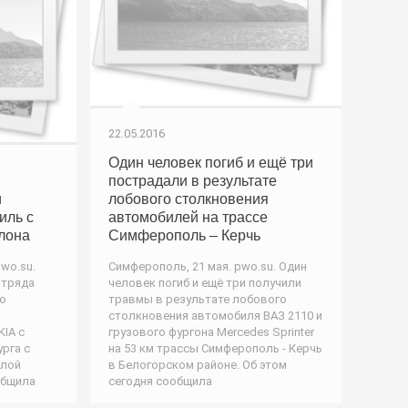
22.05.2016
Один человек погиб и ещё три
пострадали в результате
и
лобового столкновения
иль с
автомобилей на трассе
клона
Симферополь – Керчь
wo.su.
Симферополь, 21 мая. pwo.su. Один
отряда
человек погиб и ещё три получили
го
травмы в результате лобового
столкновения автомобиля ВАЗ 2110 и
IA с
грузового фургона Mercedes Sprinter
рга с
на 53 км трассы Симферополь - Керчь
елой
в Белогорском районе. Об этом
общила
сегодня сообщила