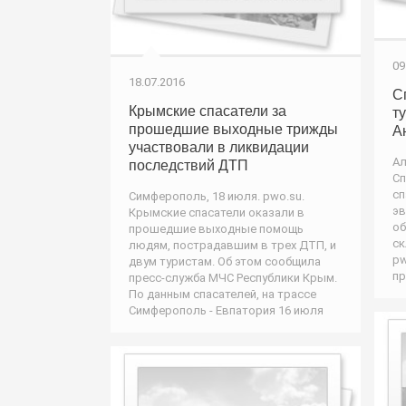
09
18.07.2016
С
Крымские спасатели за
т
прошедшие выходные трижды
А
участвовали в ликвидации
Ал
последствий ДТП
Сп
сп
Симферополь, 18 июля. pwo.su.
эв
Крымские спасатели оказали в
об
прошедшие выходные помощь
ск
людям, пострадавшим в трех ДТП, и
pw
двум туристам. Об этом сообщила
пр
пресс-служба МЧС Республики Крым.
По данным спасателей, на трассе
Симферополь - Евпатория 16 июля