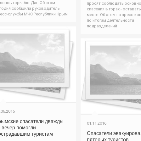
лонов горы Аю-Даг. Об этом
просят соблюдать основно
годня сообщила руководитель
спасения в горах - оставать
есс-службы МЧС Республики Крым
месте. Об этом на пресс-к
по итогам деятельности
подразделений
.06.2016
рымские спасатели дважды
01.11.2016
а вечер помогли
Спасатели эвакуирова
острадавшим туристам
пятерых туристов,