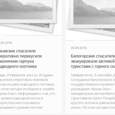
.02.2016
05.09.2016
рымские спасатели
перативно перекусили
Белогорские спасател
аконечник гарпуна
эвакуировали автомоб
одводного охотника
туристами с горного с
дак, 29 февраля. pwo.su. В Судаке
Симферополь, 5 сентября. p
асатели оперативно извлекли
Сотрудники белогорского 
рпун из руки подводного охотника.
государственного казенно
 этом сегодня сообщили в службе
учреждения «Крым-Спас»
рым-Спас». Информация о том, что
эвакуировали автомобиль K
 время подводной охоты в
туристами из Санкт-Петербу
зультате неосторожного
крутого склона в районе Б
ращения с ружьем охотник
скалы. Об этом сегодня со