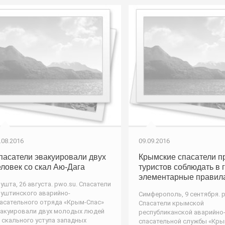
.08.2016
09.09.2016
пасатели эвакуировали двух
Крымские спасатели п
еловек со скал Аю-Дага
туристов соблюдать в 
элементарные правил
ушта, 26 августа. pwo.su. Спасатели
уштинского аварийно-
Симферополь, 9 сентября. p
асательного отряда «Крым-Спас»
Спасатели крымской
акуировали двух молодых людей
республиканской аварийно
 скального уступа западных
спасательной службы «Кры