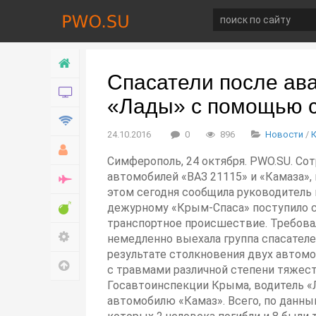
Главная
Спасатели после ав
Новости
«Лады» с помощью 
Технологии
24.10.2016
0
896
Новости
/
Хобби
Симферополь, 24 октября. PWO.SU. Сот
автомобилей «ВАЗ 21115» и «Камаза»,
Война
этом сегодня сообщила руководител
Развлечение
дежурному «Крым-Спаса» поступило со
транспортное происшествие. Требовал
Настройки
немедленно выехала группа спасателе
результате столкновения двух автомо
Наверх
с травмами различной степени тяжест
Госавтоинспекции Крыма, водитель «
автомобилю «Камаз». Всего, по данн