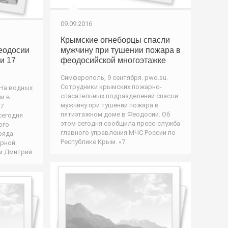
09.09.2016
Крымские огнеборцы спасли
еодосии
мужчину при тушении пожара в
и 17
феодосийской многоэтажке
Симферополь, 9 сентября. pwo.su.
Сотрудники крымских пожарно-
 На водных
спасательных подразделений спасли
и в
мужчину при тушении пожара в
17
пятиэтажном доме в Феодосии. Об
сегодня
этом сегодня сообщила пресс-служба
ого
главного управления МЧС России по
ряда
Республике Крым. «7
арной
м Дмитрий