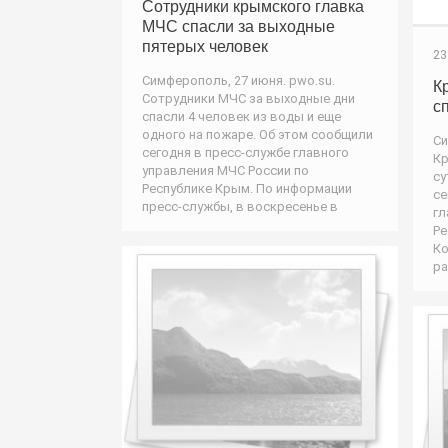
Сотрудники крымского главка
МЧС спасли за выходные
пятерых человек
23
Симферополь, 27 июня. pwo.su.
К
Сотрудники МЧС за выходные дни
с
спасли 4 человек из воды и еще
одного на пожаре. Об этом сообщили
Си
сегодня в пресс-службе главного
Кр
управления МЧС России по
су
Республике Крым. По информации
се
пресс-службы, в воскресенье в
гл
Ре
Ко
ра