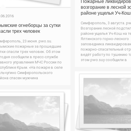
Пожарные ликвидиров
возгорание в лесной з
районе ущелья Уч-Кош
.06.2016
Симферополь, 3 августа. pw
рымские огнеборцы за сутки
Возгорание лесной подстил
пасли трех человек
районе ущелья Уч-Кош на 
Ялтинского горно-лесного
мферополь, 23 июня. pwo.su.
заповедника ликвидирован
ымские пожарные за прошедшие
пожарно-спасательный от
тки спасли трех человек. Об этом
ведёт работу по тушению т
годня сообщили в пресс-службе
этом pwo.suу сообщили в
авного управления МЧС России по
спублике Крым. «На пожаре в селе
льчугино Симферопольского
йона спасен мужчина