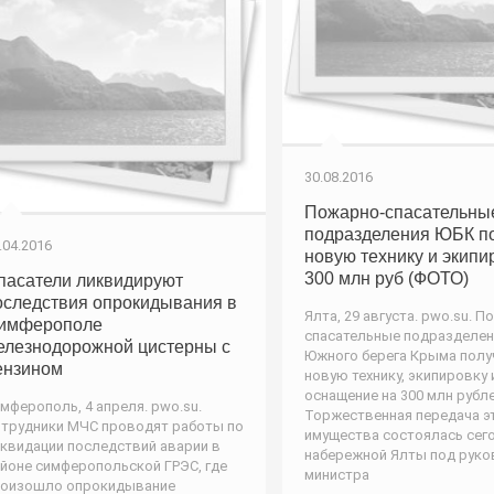
30.08.2016
Пожарно-спасательны
подразделения ЮБК п
.04.2016
новую технику и экипи
300 млн руб (ФОТО)
пасатели ликвидируют
оследствия опрокидывания в
Ялта, 29 августа. pwo.su. П
имферополе
спасательные подразделен
елезнодорожной цистерны с
Южного берега Крыма полу
ензином
новую технику, экипировку 
оснащение на 300 млн рубле
мферополь, 4 апреля. pwo.su.
Торжественная передача э
трудники МЧС проводят работы по
имущества состоялась сего
квидации последствий аварии в
набережной Ялты под рук
йоне симферопольской ГРЭС, где
министра
роизошло опрокидывание