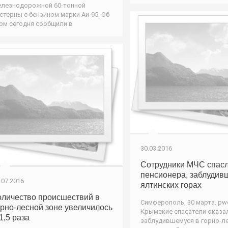
лезнодорожной 60-тонной
стерны с бензином марки Аи-95. Об
ом сегодня сообщили в
30.03.2016
Сотрудники МЧС спас
пенсионера, заблудив
.07.2016
ялтинских горах
оличество происшествий в
Симферополь, 30 марта. pwo
орно-лесной зоне увеличилось
Крымские спасатели оказа
1,5 раза
заблудившемуся в горно-л