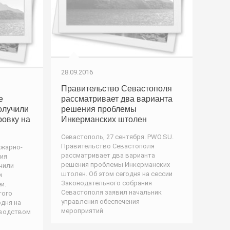
28.09.2016
Правительство Севастополя
е
рассматривает два варианта
олучили
решения проблемы
ровку на
Инкерманских штолен
Севастополь, 27 сентября. PWO.SU.
Правительство Севастополя
ожарно-
рассматривает два варианта
ия
решения проблемы Инкерманских
чили
штолен. Об этом сегодня на сессии
и
Законодательного собрания
й.
Севастополя заявил начальник
того
управления обеспечения
дня на
мероприятий
оводством