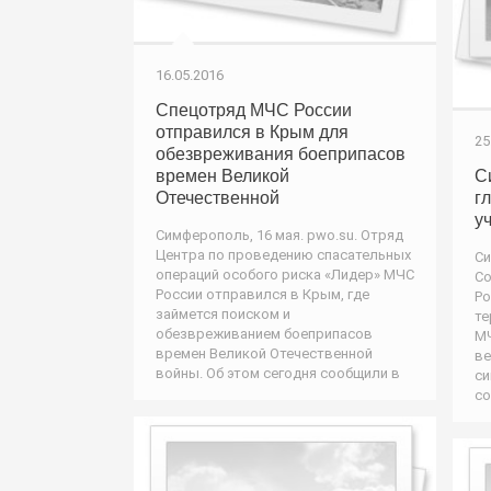
16.05.2016
Спецотряд МЧС России
отправился в Крым для
25
обезвреживания боеприпасов
времен Великой
С
Отечественной
г
у
Симферополь, 16 мая. pwo.su. Отряд
Центра по проведению спасательных
Си
операций особого риска «Лидер» МЧС
Со
России отправился в Крым, где
Ро
займется поиском и
те
обезвреживанием боеприпасов
МЧ
времен Великой Отечественной
ве
войны. Об этом сегодня сообщили в
си
со