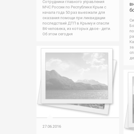
Сотрудники главного управления
в
МЧС России по Республике Крым с
б
начала года 50 раз выезжали для
оказания помощи при ликвидации
Си
последствий ДТП в Крыму и спасли
Бо
84 человека, из которых двое - дети.
по
Об этом сегодня
ра
Ка
за
сп
де
27.06.2016