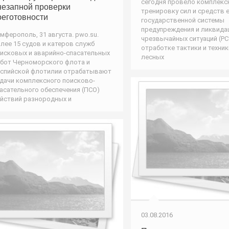
сегодня провело комплекс
незапной проверки
тренировку сил и средств 
оеготовности
государственной системы
предупреждения и ликвида
мферополь, 31 августа. pwo.su.
чрезвычайных ситуаций (РС
лее 15 судов и катеров служб
отработке тактики и техни
исковых и аварийно-спасательных
лесных
бот Черноморского флота и
спийской флотилии отрабатывают
дачи комплексного поисково-
асательного обеспечения (ПСО)
йствий разнородных и
03.08.2016