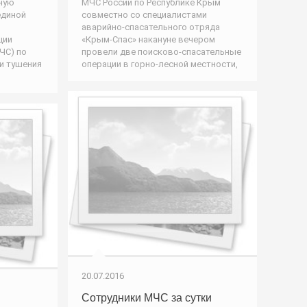
ную
МЧС России по Республике Крым
единой
совместно со специалистами
аварийно-спасательного отряда
ции
«Крым-Спас» накануне вечером
ЧС) по
провели две поисково-спасательные
ки тушения
операции в горно-лесной местности,
20.07.2016
Сотрудники МЧС за сутки