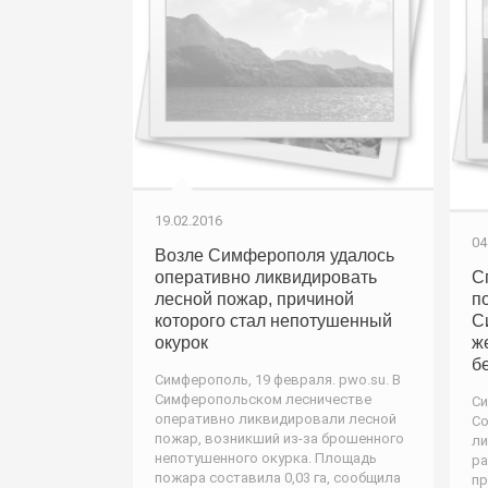
19.02.2016
04
Возле Симферополя удалось
оперативно ликвидировать
С
лесной пожар, причиной
п
которого стал непотушенный
С
окурок
ж
б
Симферополь, 19 февраля. pwo.su. В
Симферопольском лесничестве
Си
оперативно ликвидировали лесной
Со
пожар, возникший из-за брошенного
ли
непотушенного окурка. Площадь
ра
пожара составила 0,03 га, сообщила
п