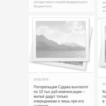
сегодня пресс-служба федерального
же
бюджетного
ци
эт
26.02.2016
01
Погорельцам Судака выплатят
по 10 тыс руб компенсации –
К
жильё дадут только
г
очередникам и лишь при его
в 
наличии