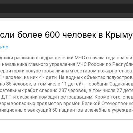
ли более 600 человек в Крыму 
Крым
дники различных подразделений МЧС с начала года спасли 
 начальника главного управления МЧС России по Республ
на территории полуострова личным составом пожарно-спас
81 человек, из них 4 - дети. На водных объектах полуостр
о 85 человек, в том числе 11 детей», - сообщил Садаклиев
ательных работ спасено 287 человек, в том числе 27 детей
 ДТП и оказании помощи пострадавшим. Кроме того, сп
 взрывоопасных предметов времён Великой Отечественн
виационных эвакуаций 50 пациентов в лечебные учрежден