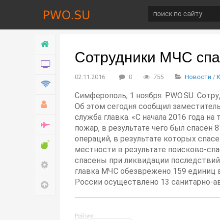
Главная
Сотрудники МЧС спас
Новости
02.11.2016
0
755
Новости
/
Технологии
Симферополь, 1 ноября. PWO.SU. Сотру
Хобби
Об этом сегодня сообщил заместитель
служба главка. «С начала 2016 года 
Война
пожар, в результате чего был спасён 
операций, в результате которых спасен
Развлечение
местности в результате поисково-спас
спасены при ликвидации последствий
Настройки
главка МЧС обезврежено 159 единиц
России осуществлено 13 санитарно-а
Наверх
Рейтинг: