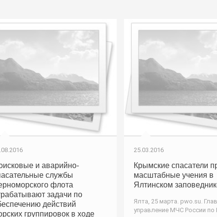
.08.2016
25.03.2016
оисковые и аварийно-
Крымские спасатели п
пасательные службы
масштабные учения в
ерноморского флота
Ялтинском заповедник
трабатывают задачи по
Ялта, 25 марта. pwo.su. Гла
беспечению действий
управление МЧС России по
орских группировок в ходе