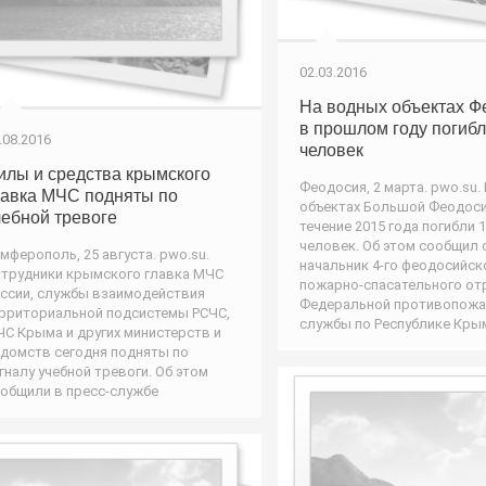
02.03.2016
На водных объектах Ф
в прошлом году погибл
.08.2016
человек
илы и средства крымского
Феодосия, 2 марта. pwo.su.
лавка МЧС подняты по
объектах Большой Феодоси
чебной тревоге
течение 2015 года погибли 
человек. Об этом сообщил 
мферополь, 25 августа. pwo.su.
начальник 4-го феодосийск
трудники крымского главка МЧС
пожарно-спасательного от
ссии, службы взаимодействия
Федеральной противопож
рриториальной подсистемы РСЧС,
службы по Республике Кры
С Крыма и других министерств и
домств сегодня подняты по
гналу учебной тревоги. Об этом
общили в пресс-службе