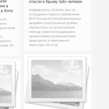
али
спасли в Крыму трёх человек
оне в
Симферополь, 20 июля. pwo.su.
 в Ялте
Сотрудники главного управления
МЧС России по Республике Крым и
o.su.
аварийно-спасательной службы
ки в
«Крым-Спас» за сутки оказали
территории
помощь трём пострадавшим в
чрезвычайных происшествиях
о,
природного и техногенного
ряд МЧС
характера. Об этом
ления. Об