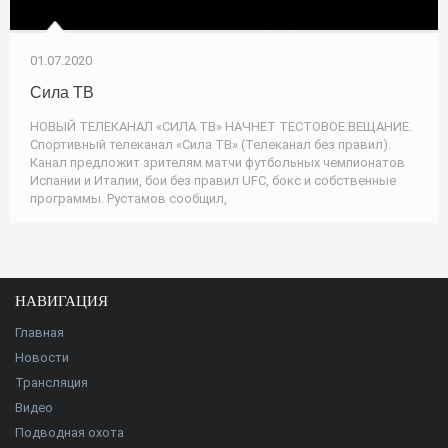
01.07.2020
Сила ТВ
НОВЫЙ ТЕЛЕКАНАЛ «СИЛА ТВ» НАЧНЕТ ТЕСТОВОЕ ВЕЩАНИЕ.
Спортивный телеканал «Сила ТВ» (Телеканал без правил).
Канал предложит зрителям матчи футбольных чемпионатов
Испании и Италии, бои без правил UFC, бокс и собственные
программы. Рустамов сообщил,
НАВИГАЦИЯ
Главная
Новости
Трансляция
Видео
Подводная охота