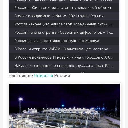
Россия побила рекорд и строит уникальный объект
Самые ожидаемые события 2021 года в России
Россия наконец-то нашла свой «срединный путь». Взгляните
Россия начала строить «Северный цифропоток – 1». Второй на подходе
Россия врывается в «скоростную восьмёрку»
В России открыто УКРАИНОзамещающее месторождение
В России появилось 11 новых «умных городов». А будет ещё больше
Началась операция по спасению русского леса. Разбираем суть
«Русал» вернулся в родную гавань. Мир меняется
Настоящие
Новости
России.
Россия выводит на воду беспилотники
В России создан новый проект плавучей газовой ТЭС
Как юрист создал производственный бизнес в России
Сделали лучше немцев. Похороны России были преждевременны
Теперь не секрет. В России готовится большое обновление власти
Превзойти СССР. У России есть шанс сделать невероятное