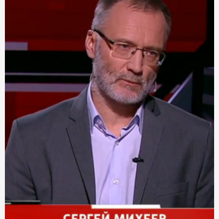
Россия вновь стала первой в мире
Посмотри - что сделали в России (пока ты ныл)
Как не продать Россию. Польза и опасность инвестиций
Что несёт Россия миру?
Кто в России больше должен - власть или народ?
Почему государство ПРОСИТ вас рожать. Закрываем тему
Как заработать на тайге - не вырубая её
В России исправили ошибку 90-ых
Почему шутить про Россию больше не получается
В Россию возвращаются люди и капиталы. Что происходит
Россию принуждают к развитию. Переходим от слов к делу
Как мир борется за рынки России. Ломаем стереотипы
В Россию возвращается Госплан и пятилетки. Рассказываем зачем
Россия восстановила (всевидящее Око) СССР. При участии Украины и Грузии
Экономика России встаёт на китайский путь. Объясняем почему
Эти люди действуют а не ноют. Поддержите их