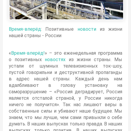
План «подрезать крылья России» полностью провалился
В России началась 2-ая пятилетка импортозамещения. А что с первой?
В России начали выпуск планшетов. Это только начало
Время-вперёд
: Позитивные
новости
из жизни
На что Россия тратит нефтедоллары. Утверждены проекты
нашей страны - России
Россия резко меняет курс развития. Кому выгодно?
Началось. В России стартовал крупнейший технопроект
«
Время-вперёд!
» – это еженедельная программа
У России появился шанс изменить всё
о позитивных
новостях
из жизни страны. Мы
«Жидкий свет» приблизил Россию к технологическому доминированию
устали от шумных телевизионных ток-шоу,
В России есть своя «Кремниевая долина». Вот почему вы про неё не слышали
пустой говорильни и деструктивной пропаганды
в адрес нашей страны. Каждый день нам
Россия предложила «атомный мир» вместо «нефтяной войны»
вдалбливают в голову установку на
Россия на пороге бума сельской жизни. Кризис меняет всё
саморазрушение – «Россия деградирует, Россия
Помните как смеялись над роботом Федором? А вот что теперь
является отсталой страной, у России никогда
ничего не получится». Так нас лишают веры в
Россия действует на опережение в борьбе за сытые желудки
собственные силы и убивают наше будущее. Мы
Как Китай отблагодарил Россию за помощь в борьбе с вирусом
знаем, что мы лучше, чем сами привыкли о себе
Российские технологии которые выйдут из кризиса победителями
думать. В наших выпусках только правда. В наших
выпусках только позитив. В наших выпусках