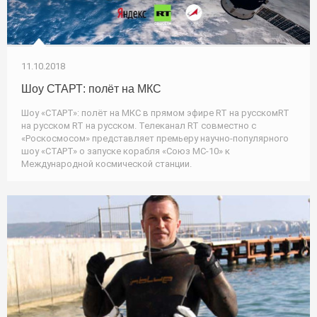
11.10.2018
Шоу СТАРТ: полёт на МКС
Шоу «СТАРТ»: полёт на МКС в прямом эфире RT на русскомRT
на русском RT на русском. Телеканал RT совместно с
«Роскосмосом» представляет премьеру научно-популярного
шоу «СТАРТ» о запуске корабля «Союз МС-10» к
Международной космической станции.