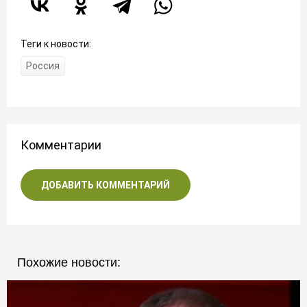
Так ли плохо российское образование? Отвечает американец
Россия одержала новую победу над корпорациями
Теги к новости:
Россия отстала от мира? В чём НЕ прав Кудрин
Россия
Выводим байкальский хайп на чистую воду
Российский робот попал под санкции. Что дальше
О достижениях современной России. Наглядно
Сколково и Роснано оказались (тайным оружием) России
Комментарии
В России арестован инвестор из США. Неприкасаемых больше нет
Успехи российской экономики в январе 2019 г.
ДОБАВИТЬ КОММЕНТАРИЙ
Россия уже 7 лет ведёт тайную войну. Подробности
Россия готовится к отключению от Интернета. И это правильно!
Российская экономика восхитила французов. Почти рекорд
(Отсталая) Россия шокировала немцев своими успехами
Похожие новости:
Что ждёт Россию в 2019 году. Позитивный прогноз
Чего добилась Россия в 2018 году. Итоги