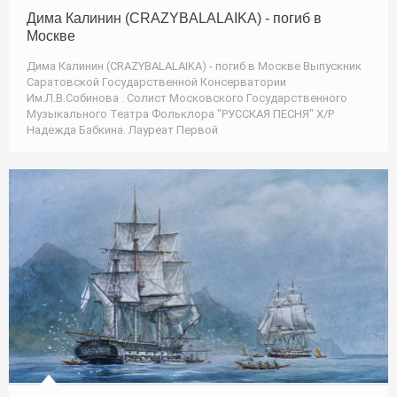
Дима Калинин (CRAZYBALALAIKA) - погиб в
Москве
Дима Калинин (CRAZYBALALAIKA) - погиб в Москве Выпускник
Саратовской Государственной Консерватории
Им.Л.В.Собинова . Солист Московского Государственного
Музыкального Театра Фольклора "РУССКАЯ ПЕСНЯ" Х/Р
Надежда Бабкина. Лауреат Первой