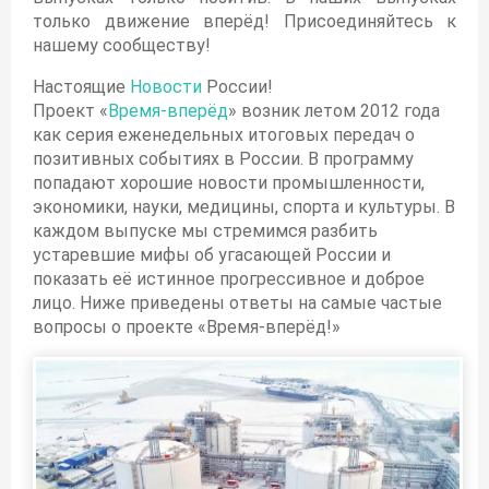
Как и когда Россия завершит нефтяную войну. Простая арифметика
только движение вперёд! Присоединяйтесь к
Что делает Россия для борьбы с коронавирусом: медспецназ и тесты
нашему сообществу!
Начался перезапуск российской оборонки. Это решающий момент
Настоящие
Новости
России!
Россия нашла способ заработать на главном страхе европейцев
Проект «
Время-вперёд
» возник летом 2012 года
Россия запустила секретную установку. Помог «единорог Чубайса»
как серия еженедельных итоговых передач о
позитивных событиях в России. В программу
Первый пошёл! Россия вскрывает резервы. Объясняем для чего
попадают хорошие новости промышленности,
Россия обогнала / США / Китай / СССР / и выиграла спор с Украиной
экономики, науки, медицины, спорта и культуры. В
Россия разворачивает большую стройку. На триллион
каждом выпуске мы стремимся разбить
устаревшие мифы об угасающей России и
Можем когда захотим. Теперь у России свои спутники
показать её истинное прогрессивное и доброе
В России объявлен самый важный в истории госзаказ. Как в нём участвовать
лицо. Ниже приведены ответы на самые частые
Россия разморозила проект 150-летней давности. Вот для чего
вопросы о проекте «Время-вперёд!»
Прогноз позитивных событий в России в 2020 году
Позитивные итоги 2019 года для России. Что сбылось из нашего прогноза
В новом году Россия преподнесёт миру сюрприз. Вот это заявка!
Определён путь развития России на 15 лет. Найди в нём себя
Стало известно зачем Россия ввозит атомные отходы. Физика обогащения