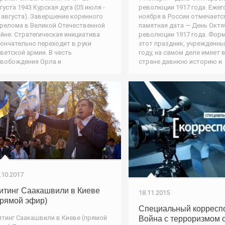
революции 1917 года. Ежег
густа 1943 Курская дуга (05 июля -
ноября в России отмечаетс
 августа). Завершение коренного
памятная дата — День Окт
релома в Великой Отечественной
революции 1917 года. Фор
йне. Стратегическая инициатива
этот праздник, учрежденны
ончательно переходит в руки
году, на самом деле имеет 
ветской армии. В честь
стране давнюю историю и
вобождения Орла и
.10.2017
итинг Саакашвили в Киеве
18.11.2015
прямой эфир)
Специальный корресп
тинг Саакашвили в Киеве (прямой
Война с терроризмом 