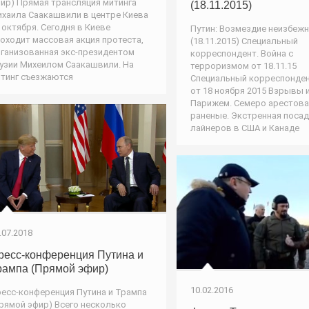
ир) Прямая трансляция митинга
(18.11.2015)
хаила Саакашвили в центре Киева
 октября. Сегодня в Киеве
Путин: Возмездие неизбеж
оходит массовая акция протеста,
(18.11.2015) Специальный
ганизованная экс-президентом
корреспондент. Война с
узии Михеилом Саакашвили. На
терроризмом от 18.11.15
тинг съезжаются
Специальный корреспонден
от 18 ноября 2015 Взрывы 
Парижем. Семеро арестова
раненые. Экстренная поса
лайнеров в США и Канаде
.07.2018
ресс-конференция Путина и
рампа (Прямой эфир)
10.02.2016
есс-конференция Путина и Трампа
рямой эфир) Всего несколько