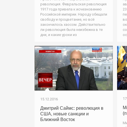
революция. Февральская революция
ав
1917 года привела к исчезновению
23
Российской империи. Народу обещали
пе
свободу и процветание, но всё
во
закончилось хаосом. Действительно
ок
ли революция была неизбежна в те
со
дни, и какие уроки из
ос
17
15.12.2016
М
Дмитрий Саймс: революция в
(
США, новые санкции и
Ближний Восток
Ми