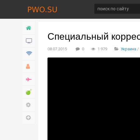
Главная
Специальный коррес
Новости
08.07.2015
0
1 979
Украина
/
Технологии
Хобби
Война
Развлечение
Настройки
Наверх