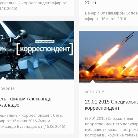
2016
ециальный корреспондент эфир от
8.10.2015)
Вечер с Владимиром Соло
эфир от 16 июля 2016
.06.2016
30.01.2015
еть - фильм Александр
29.01.2015 Специальн
узаладзе
корреспондент
ециальный корреспондент: Сеть.
(29.01.2015) Специальный
ир от 15 июня 2016 Фильм
корреспондент это популя
ександр Бузаладзе от (15.06.2016)
публицистическая програм
которая выходит на телек