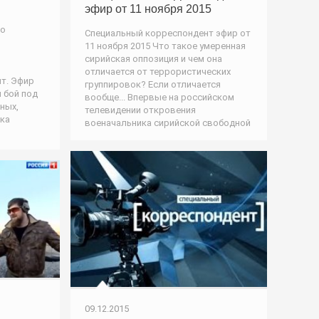
эфир от 11 ноября 2015
но
Специальный корреспондент эфир от
11 ноября 2015 Что такое умеренная
сирийская оппозиция и чем она
отличается от террористических
т. Эфир
группировок? Если отличается
и бой под
вообще... Впервые на российском
ных,
телевидении откровения
дка
военачальника сирийской свободной
09.12.2015