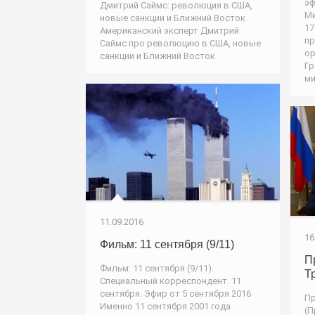
эф
Дмитрий Саймс: революция в США,
Ми
новые санкции и Ближний Восток
17
Американский эксперт Дмитрий
пр
Саймс про революцию в США, новые
ор
санкции и Ближний Восток
Гр
ми
11.09.2016
16
Фильм: 11 сентября (9/11)
П
Фильм: 11 сентября (9/11).
Т
Специальный корреспондент. 11
сентября. Эфир от 5 сентября 2016
Пр
Именно 11 сентября 2001 года
(П