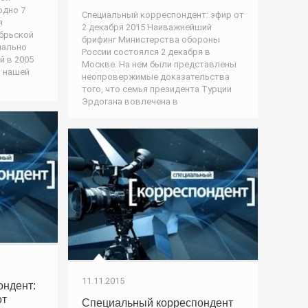
одно 7
Специальный корреспондент: эфир от
я
2 декабря 2015 Наиважнейший
ябрьской
брифинг Министерства обороны
мально
России состоялся 2 декабря в
й в 2005
Москве. На нем были представлены
в нашей
неопровержимые доказательства
того, что семья президента Турции
Эрдогана вовлечена в
11.11.2015
ондент:
от
Специальный корреспондент