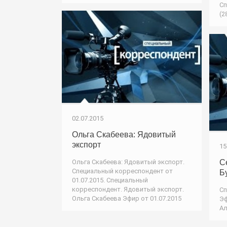
Сп
(2
02.07.2015
Ольга Скабеева: Ядовитый
экспорт
15
Ольга Скабеева: Ядовитый экспорт.
С
Специальный корреспондент от
Б
01.07.2015. Специальный
корреспондент. Ядовитый экспорт.
Сп
Ольга Скабеева Эфир от 01.07.2015
Эф
Ал