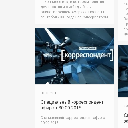
закончился век, в котором понятия
ча
демократии и свободы были
по
олицетворением Америки. После 11
пр
сентября 2001 года неоконсерваторы
Вл
Тр
пр
дв
01.10.2015
Специальный корреспондент
28
эфир от 30.09.2015
С
Специальный корреспондент эфир от
э
30.09.2015