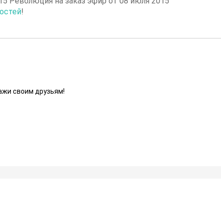
15 Революция на заказ эфир от 08 июля 2015
остей
!
ажи своим друзьям!