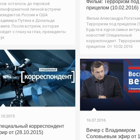
Фильм: Терроризм под
сов осталось до перовой
прицелом (10.02.2016)
лноформатной личной встречи
езидентов России и США
Фильм Александра Рогаткин
адимира Путина и Дональда
Терроризм под прицелом (1
ампа. После встречи, которая
Будьте в курсе самых акту
ойдет с глазу на глаз, президенты
новостей! Специальный
ух
корреспондент. Терроризм
прицелом. От 10.02.2016
.10.2015
16.07.2016
пециальный корреспондент
Вечер с Владимиром
фир от (28.10.2015)
Соловьевым эфир от 