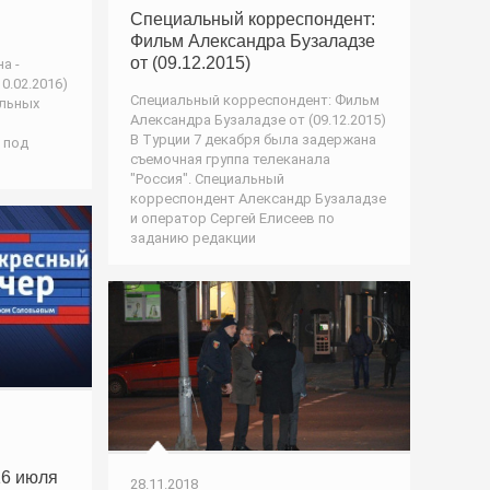
Специальный корреспондент:
Фильм Александра Бузаладзе
от (09.12.2015)
а -
0.02.2016)
Специальный корреспондент: Фильм
альных
Александра Бузаладзе от (09.12.2015)
В Турции 7 декабря была задержана
 под
съемочная группа телеканала
"Россия". Специальный
корреспондент Александр Бузаладзе
и оператор Сергей Елисеев по
заданию редакции
16 июля
28.11.2018