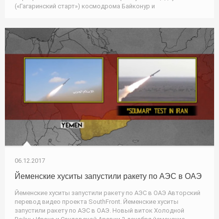
(«Гагаринский старт») космодрома Байконур и
06.12.2017
Йеменские хуситы запустили ракету по АЭС в ОАЭ
Йеменские хуситы запустили ракету по АЭС в ОАЭ Авторский
перевод видео проекта SouthFront. Йеменские хуситы
запустили ракету по АЭС в ОАЭ. Новый виток Холодной