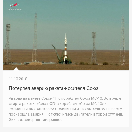
11.10.2018
Потерпел аварию ракета-носителя Союз
Авария на ракете Союз-ФГ с кораблем Союз МС-10. Во время
старта ракеты «Союз-ФГ» с кораблем «Союз МС-10» и
космонавтами Алексеем Овчининым и Ником Хейгом на борту
произошла авария — отключились двигатели второй ступени.
Экипаж совершит аварийное