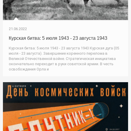
21.06.2022
Курская битва: 5 июля 1943 - 23 августа 1943
Курская битва: 5 июля 1943 - 23 августа 1943 Курская дуга (05
июля - 23 августа). Завершение коренного перелома в
Великой Отечественной войне. Стратегическая инициатива
окончательно переходит в руки советской армии. В честь
освобождения Орла и