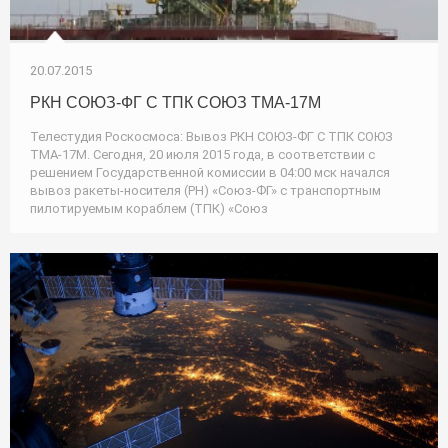
20.07.2015
РКН СОЮЗ-ФГ С ТПК СОЮЗ ТМА-17М
Телестудия Роскосмоса: Вывоз РКН СОЮЗ-ФГ С ТПК СОЮЗ
ТМА-17М. Сегодня, 20 июля 2015 года, в соответствии с
решением Государственной комиссии в 04:00 мск начался
вывоз ракеты-носителя (РН) «Союз-ФГ» с транспортным
пилотируемым кораблем (ТПК) «Союз