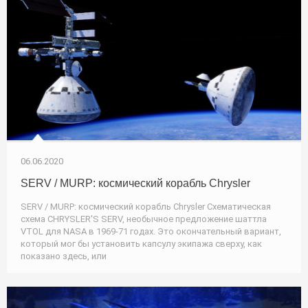
06.06.2020
SERV / MURP: космический корабль Chrysler
SERV / MURP: космический корабль Chrysler Схематическая
схема CHRYSLER'S SERV, необычное предложение шаттла
VTOL для NASA в 1969-71 годах. Это окончательный вариант,
который мог бы установить капсулу экипажа сверху, как
показано здесь, или