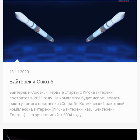
13.11.2020
Байтерек и Союз-5
Байтерек и Союз-5 - Первые старты с КРК «Байтерек»
состоятся в 2023 году. На комплексе будут использовать
ракету нового поколения «Союз-5». Космический ракетный
комплекс «Байтерек» (КРК «Байтерек»; каз. «Бәйтерек»
Тополь) — стартовавший в 2004 году