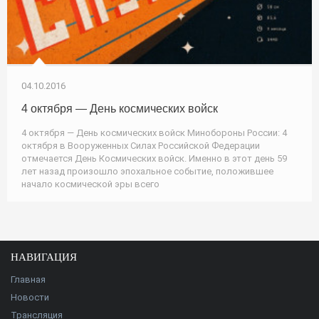
04.10.2016
4 октября — День космических войск
4 октября — День космических войск Минобороны России: 4
октября в Вооруженных Силах Российской Федерации
отмечается День Космических войск. Именно в этот день 59
лет назад произошло эпохальное событие, положившее
начало космической эры всего
НАВИГАЦИЯ
Главная
Новости
Трансляция