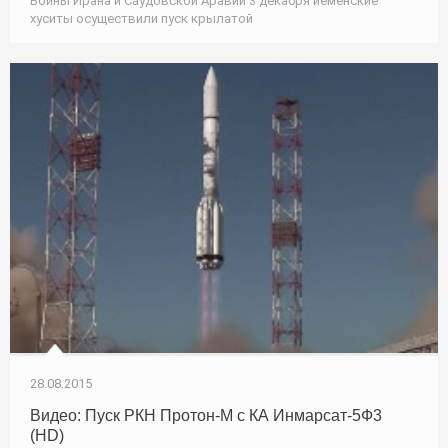
Войны Ирана и Саудовской Аравии 3 декабря йеменские
хуситы осуществили пуск крылатой
28.08.2015
Видео: Пуск РКН Протон-М с КА Инмарсат-5Ф3
(HD)