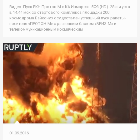
Видео: Пуск РКН Протон-М с КА Инмарсат-5Ф3 (HD). 28 августа
в 14.44 мск со стартового комплекса площадки 200
космодрома Байконур осуществлен успешный пуск ракеты-
носителя «ПРОТОН-М» с разгонным блоком «БРИЗ-М» и
телекоммуникационным космическим
01.09.2016