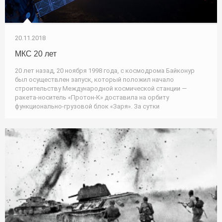
20.11.2018
МКС 20 лет
20 лет назад, 20 ноября 1998 года, с космодрома Байконур
был осуществлен запуск, который положил начало
строительству Международной космической станции —
ракета-носитель «Протон-К» доставила на орбиту
функционально-грузовой блок «Заря». За сутки