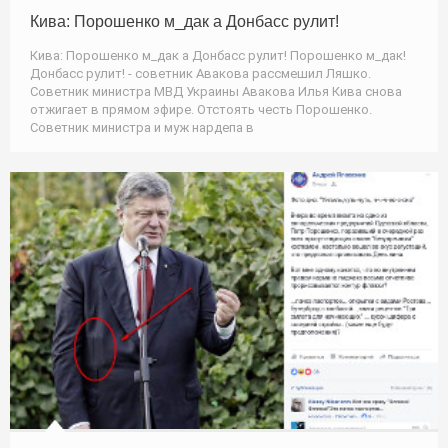
Кива: Порошенко м_дак а Донбасс рулит!
Кива: Порошенко м_дак а Донбасс рулит! Порошенко м_дак!
Донбасс рулит! - советник Авакова рассмешил Ляшко.
Советник министра МВД Украины Авакова Илья Кива снова
отжигает в прямом эфире. Отстоять честь Порошенко.
Советник министра и муж нардепа в