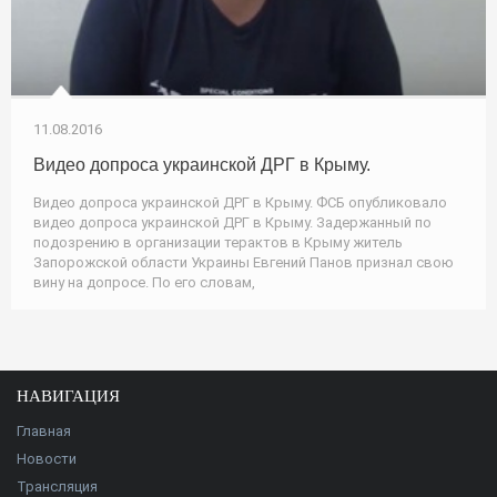
11.08.2016
Видео допроса украинской ДРГ в Крыму.
Видео допроса украинской ДРГ в Крыму. ФСБ опубликовало
видео допроса украинской ДРГ в Крыму. Задержанный по
подозрению в организации терактов в Крыму житель
Запорожской области Украины Евгений Панов признал свою
вину на допросе. По его словам,
НАВИГАЦИЯ
Главная
Новости
Трансляция