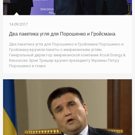
14.09.2017
Два пакетика угля для Порошенко и Гройсмана
Два пакетика угля для Порошенко и Гройсмана Порошенко и
Гройсману вручили пакеты с американским углём.
Генеральный директор американской компании Xcoal Energy &
Resources Эрни Трешер вручил президенту Украины Петру
Порошенко и главе