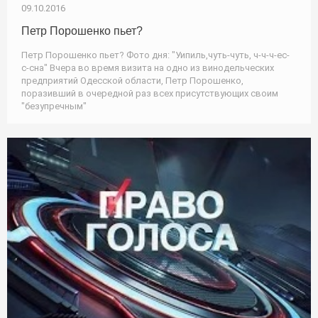
09.10.2016
Петр Порошенко пьет?
Петр Порошенко пьет? Фото дня: "Уипиль,чуть-чуть, ч-ч-ч-ес-
с-сна" Вчера во время визита на одно из винодельческих
предприятий Одесской области, Петр Порошенко,
поразивший в очередной раз всех присутствующих своим
"безупречным"