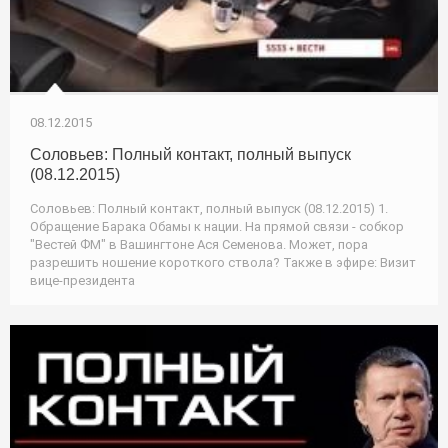
08.12.2015
Соловьев: Полный контакт, полный выпуск
(08.12.2015)
Соловьев: Полный контакт, полный выпуск (08.12.2015) 1.
Обращение Барака Обамы к нации. На прямой связи - собкор
"Вестей ФМ" в Вашингтоне Ася Семенова. Может, пора
разрешить ношение короткого ствола? Также в эфире: Визит
вице-президента