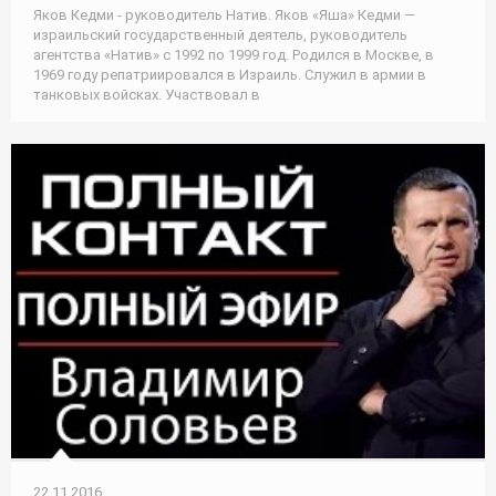
Яков Кедми - руководитель Натив. Яков «Яша» Кедми —
израильский государственный деятель, руководитель
агентства «Натив» с 1992 по 1999 год. Родился в Москве, в
1969 году репатриировался в Израиль. Служил в армии в
танковых войсках. Участвовал в
22.11.2016