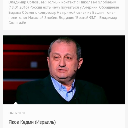
Владимир Соловьёв: Полный контакт с Николаем Злобиным
(13.01.2016) России есть чему поучиться у Америки. Обращение
Барака Обамы к конгрессу. На прямой связи из Вашингтона -
политолог Николай Злобин. Ведущие "Вестей ФМ" - Владимир
Соловьёв
04.07.2020
Яков Кедми (Израиль)