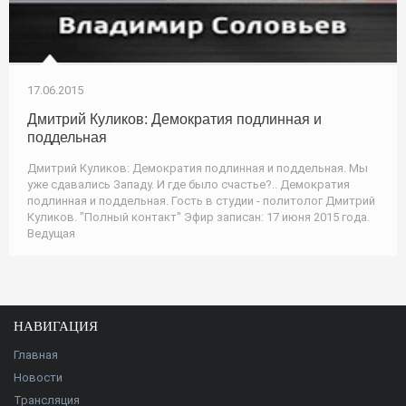
17.06.2015
Дмитрий Куликов: Демократия подлинная и
поддельная
Дмитрий Куликов: Демократия подлинная и поддельная. Мы
уже сдавались Западу. И где было счастье?.. Демократия
подлинная и поддельная. Гость в студии - политолог Дмитрий
Куликов. "Полный контакт" Эфир записан: 17 июня 2015 года.
Ведущая
НАВИГАЦИЯ
Главная
Новости
Трансляция