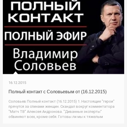
16.12.2015
Полный контакт с Соловьевым от (16.12.2015)
Соловьев Полный контакт (16.12.2015) 1. Настоящие "герои"
прячутся за спинами женщин. Скандал вокруг комментатора
"Матч ТВ" Алексея Андронова. "Диванные эксперты"
обвиняют всех, кроме себя. Готовы ли мы к тяжелым