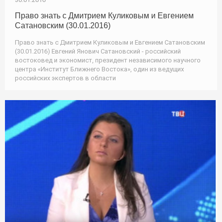
Право знать с Дмитрием Куликовым и Евгением
Сатановским (30.01.2016)
Право знать с Дмитрием Куликовым и Евгением Сатановским
(30.01.2016) Евгений Янович Сатановский - российский
востоковед и экономист, президент независимого научного
центра «Институт Ближнего Востока», один из ведущих
российских экспертов в области