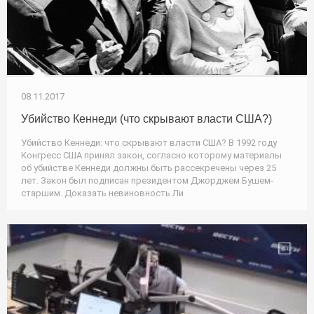
08.11.2017
Убийство Кеннеди (что скрывают власти США?)
Убийство Кеннеди: что скрывают власти США? В 1992 году
Конгресс США принял закон, согласно которому материалы
об убийстве Кеннеди должны быть рассекречены через 25
лет. Закон был подписан президентом Джорджем Бушем-
старшим. Доказать невиновность Ли