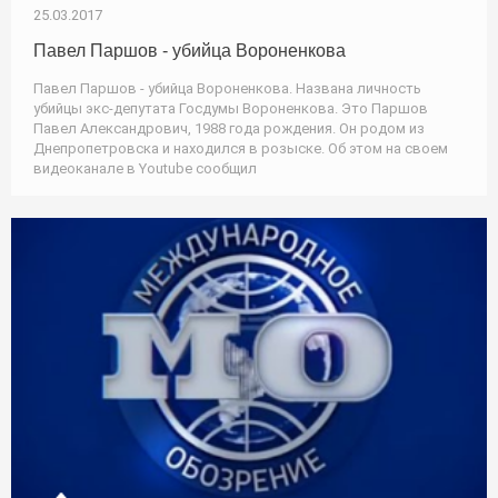
25.03.2017
Павел Паршов - убийца Вороненкова
Павел Паршов - убийца Вороненкова. Названа личность
убийцы экс-депутата Госдумы Вороненкова. Это Паршов
Павел Александрович, 1988 года рождения. Он родом из
Днепропетровска и находился в розыске. Об этом на своем
видеоканале в Youtube сообщил