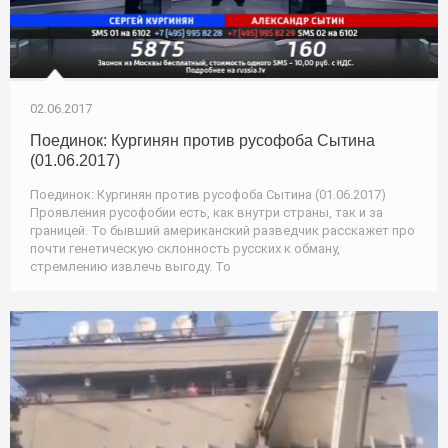
02.06.2017
Поединок: Кургинян против русофоба Сытина
(01.06.2017)
Поединок: Кургинян против русофоба Сытина (01.06.2017)
Проявления русофобии есть, как внутри страны, так и за
границей. То бывший американский разведчик расскажет про
почти генетическую склонность русских к обману,
стремлению извлечь выгоду. То