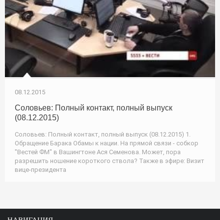
08.12.2015
Соловьев: Полный контакт, полный выпуск
(08.12.2015)
Соловьев: Полный контакт, полный выпуск (08.12.2015) 1.
Обращение Барака Обамы к нации. На прямой связи - собкор
"Вестей ФМ" в Вашингтоне Ася Семенова. Может, пора
разрешить ношение короткого ствола? Также в эфире: Визит
вице-президента