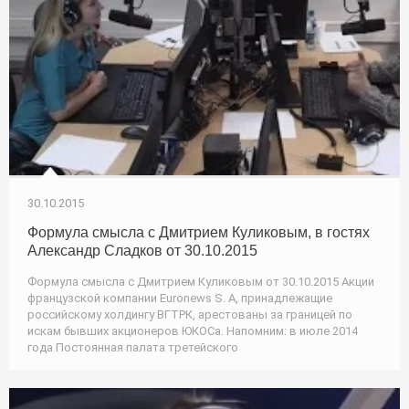
30.10.2015
Формула смысла с Дмитрием Куликовым, в гостях
Александр Сладков от 30.10.2015
Формула смысла с Дмитрием Куликовым от 30.10.2015 Акции
французской компании Euronews S. A, принадлежащие
российскому холдингу ВГТРК, арестованы за границей по
искам бывших акционеров ЮКОСа. Напомним: в июле 2014
года Постоянная палата третейского