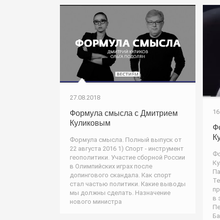
27.08.2018
16
Формула смысла с Дмитрием
Куликовым
Ф
К
Формула смысла. Полный выпуск от
22 августа 2016 1) Спорт - инструмент
Фо
геополитики. Участие сборной России
Ку
в Олимпийских играх после
Па
допингового скандала. Как спорт
Те
стал частью политики. Какие выводы
пр
мы должны сделать. Назначение
в 
нового министра
Пе
Ба