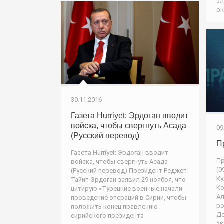
эл
ок
30.11.2016
Газета Hurriyet: Эрдоган вводит
войска, чтобы свергнуть Асада
09
(Русский перевод)
П
Газета Hurriyet: Эрдоган вводит
Пр
войска, чтобы свергнуть Асада
(0
(Русский перевод) Президент Реджеп
Ку
Тайип Эрдоган заявил 29 ноября, что
Ко
цитирую «Турецкие военные начали
Ал
проведение операций в Сирии, чтобы
ро
положить конец правлению
Де
сирийского президента
эк