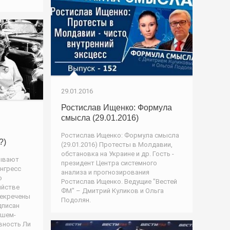
29.01.2016
Ростислав Ищенко: Формула
смысла (29.01.2016)
Ростислав Ищенко: Формула смысла
?)
(29.01.2016) Протесты в Молдавии,
обстановка на Украине и др. Гость -
рывают
президент Центра системного
онгресс
анализа и прогнозирования
о
Ростислав Ищенко. Ведущие "Вестей
ийстве
ФМ" – Дмитрий Куликов и Ольга
секречены
Подолян.
дписан
ушем-
вность Ли