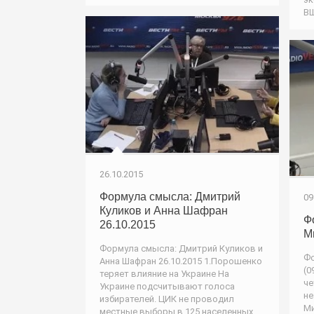
В
26.10.2015
Формула смысла: Дмитрий
09
Куликов и Анна Шафран
Ф
26.10.2015
М
Формула смысла: Дмитрий Куликов и
Фо
Анна Шафран 26.10.2015 1.Порошенко
(0
теряет влияние на Украине На
че
Украине подсчитывают голоса
не
избирателей. ЦИК не проводил
Ми
местные выборы в 125 населенных