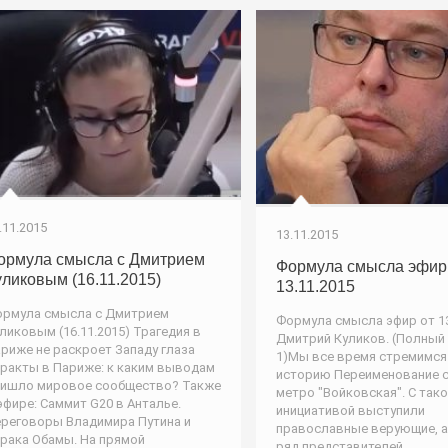
.11.2015
13.11.2015
ормула смысла с Дмитрием
Формула смысла эфир
уликовым (16.11.2015)
13.11.2015
рмула смысла с Дмитрием
Формула смысла эфир от 13
ликовым (16.11.2015) Трагедия в
Дмитрий Куликов. (Полный
риже не раскроет Западу глаза
1)Мы все время стремимся
ракты в Париже: к каким выводам
историю Переименование с
ишло мировое сообщество? Также
метро "Войковская". С так
эфире: Саммит G20 в Анталье.
инициативой выступили
реговоры Владимира Путина и
православные верующие, а
рака Обамы. На прямой
ряд представителей