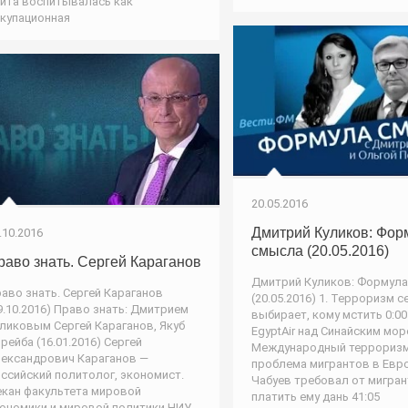
ита воспитывалась как
купационная
20.05.2016
Дмитрий Куликов: Фор
.10.2016
смысла (20.05.2016)
раво знать. Сергей Караганов
Дмитрий Куликов: Формул
аво знать. Сергей Караганов
(20.05.2016) 1. Терроризм с
9.10.2016) Право знать: Дмитрием
выбирает, кому мстить 0:0
ликовым Сергей Караганов, Якуб
EgyptAir над Синайским мор
рейба (16.01.2016) Сергей
Международный терроризм
ександрович Караганов —
проблема мигрантов в Европ
ссийский политолог, экономист.
Чабуев требовал от мигра
кан факультета мировой
платить ему дань 41:05
ономики и мировой политики НИУ