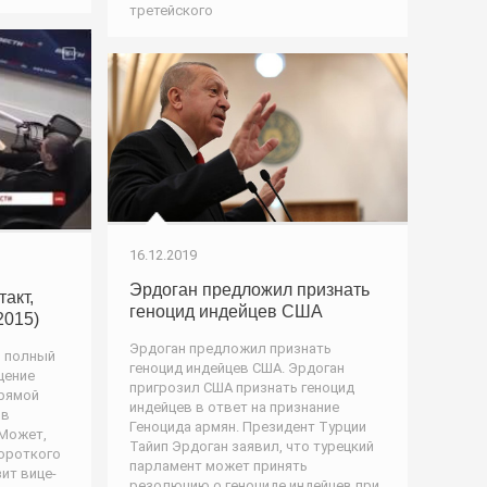
третейского
16.12.2019
Эрдоган предложил признать
акт,
геноцид индейцев США
2015)
Эрдоган предложил признать
, полный
геноцид индейцев США. Эрдоган
ащение
пригрозил США признать геноцид
прямой
индейцев в ответ на признание
 в
Геноцида армян. Президент Турции
 Может,
Тайип Эрдоган заявил, что турецкий
ороткого
парламент может принять
ит вице-
резолюцию о геноциде индейцев при