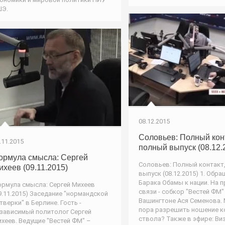
ШЭ.
08.12.2015
Соловьев: Полный конт
.11.2015
полный выпуск (08.12.
ормула смысла: Сергей
Соловьев: Полный контакт
ихеев (09.11.2015)
выпуск (08.12.2015) 1. Обр
Барака Обамы к нации. На 
рмула смысла: Сергей Михеев
связи - собкор "Вестей ФМ"
9.11.2015) Заседание "нормандской
Вашингтоне Ася Семенова.
тверки" в Берлине. Гость -
пора разрешить ношение к
зависимый политолог Сергей
ствола? Также в эфире: Виз
хеев. Ведущие "Вестей ФМ" –