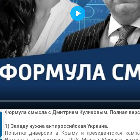
Воспроизвести
Формула смысла с Дмитрием Куликовым. Полная верси
1) Западу нужна антироссийская Украина.
Попытка диверсии в Крыму и президентская кампа
Интервью экс-замглавы ЦРУ Майкла Морелла, котор