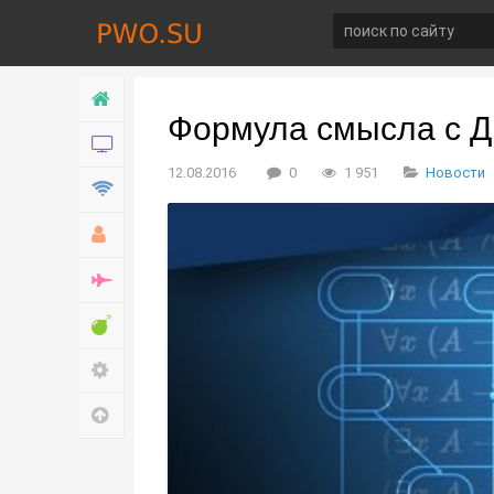
Главная
Формула смысла с Д
Новости
12.08.2016
0
1 951
Новости
Технологии
Хобби
Война
Развлечение
Настройки
Наверх