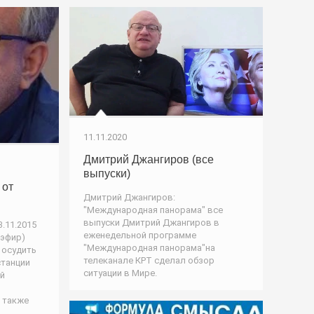
11.11.2020
Дмитрий Джангиров (все
выпуски)
 от
Дмитрий Джангиров:
"Международная панорама" все
выпуски Дмитрий Джангиров в
.11.2015
еженедельной программе
 эфир)
"Международная панорама"на
 осудить
телеканале КРТ сделал обзор
танции
ситуации в Мире.
ой
 также