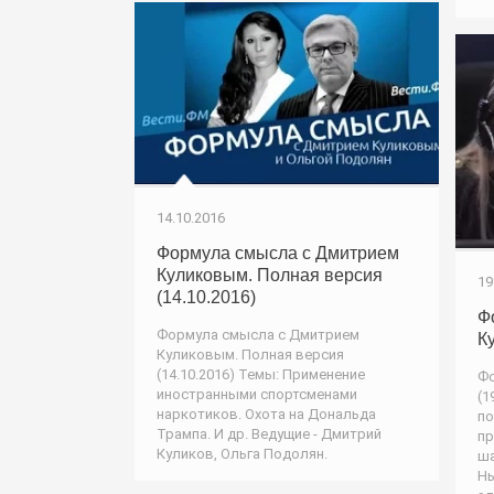
14.10.2016
Формула смысла с Дмитрием
Куликовым. Полная версия
19
(14.10.2016)
Ф
Формула смысла с Дмитрием
К
Куликовым. Полная версия
(14.10.2016) Темы: Применение
Фо
иностранными спортсменами
(1
наркотиков. Охота на Дональда
по
Трампа. И др. Ведущие - Дмитрий
пр
Куликов, Ольга Подолян.
ша
Ны