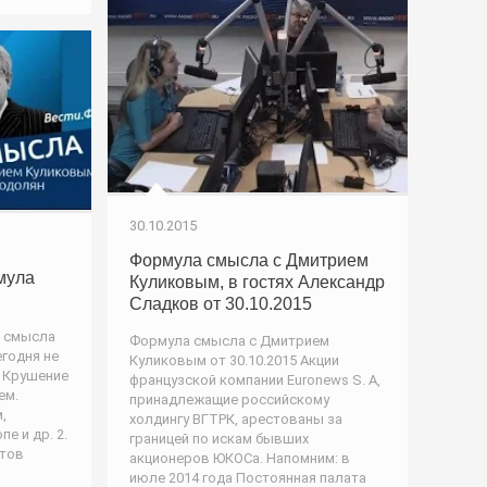
30.10.2015
Формула смысла с Дмитрием
мула
Куликовым, в гостях Александр
Сладков от 30.10.2015
а смысла
Формула смысла с Дмитрием
егодня не
Куликовым от 30.10.2015 Акции
0 Крушение
французской компании Euronews S. A,
ем.
принадлежащие российскому
,
холдингу ВГТРК, арестованы за
е и др. 2.
границей по искам бывших
нтов
акционеров ЮКОСа. Напомним: в
июле 2014 года Постоянная палата