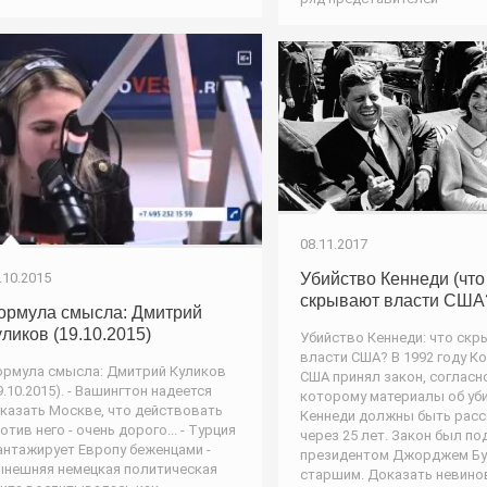
08.11.2017
Убийство Кеннеди (что
.10.2015
скрывают власти США
ормула смысла: Дмитрий
уликов (19.10.2015)
Убийство Кеннеди: что ск
власти США? В 1992 году К
рмула смысла: Дмитрий Куликов
США принял закон, согласн
9.10.2015). - Вашингтон надеется
которому материалы об уб
казать Москве, что действовать
Кеннеди должны быть рас
отив него - очень дорого... - Турция
через 25 лет. Закон был по
нтажирует Европу беженцами -
президентом Джорджем Б
нешняя немецкая политическая
старшим. Доказать невино