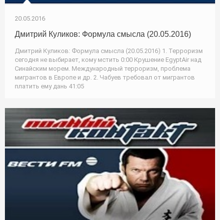
20.05.2016
Дмитрий Куликов: Формула смысла (20.05.2016)
Дмитрий Куликов: Формула смысла (20.05.2016) 1. Терроризм
сегодня не выбирает, кому мстить 0:00 Крушение EgyptAir над
Синайским морем. Международный терроризм, проблема
мигрантов в Европе и др. 2. Чабуев требовал от мигрантов
платить ему дань 41:05