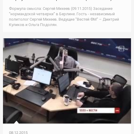
Формула смысла: Сергей Михеев (09.11.2015) Заседание
"нормандской четверки" в Берлине. Гость - независимый
политолог Сергей Михеев. Ведущие "Вестей ФМ" – Дмитрий
Куликов и Ольга Подолян.
08.12.2015