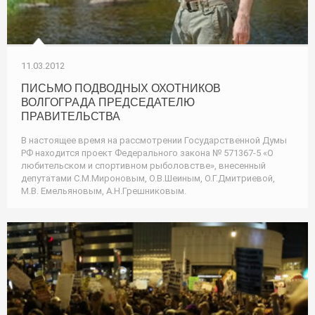
11.03.2012
ПИСЬМО ПОДВОДНЫХ ОХОТНИКОВ
ВОЛГОГРАДА ПРЕДСЕДАТЕЛЮ
ПРАВИТЕЛЬСТВА
В настоящее время на рассмотрении Государственной Думы
РФ находится проект Федерального закона № 571367-5 «О
любительском и спортивном рыболовстве», внесенный
депутатами С.М.Мироновым, О.В.Шеиным, О.Г.Дмитриевой,
М.В. Емельяновым, А.Н.Грешниковым.