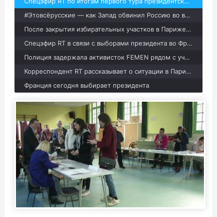
Спецэфир RT по итогам первого тура президентских выборов во Франции
#Этовсёрусские — как Запад обвинил Россию во вмешательстве в выборы президента Франции
После закрытия избирательных участков в Париже вспыхнули протесты
Спецэфир RT в связи с выборами президента во Франции
Полиция задержала активисток FEMEN рядом с участком где голосовала Ле Пен
Корреспондент RT рассказывает о ситуации в Париже в день президентских выборов
Франция сегодня выбирает президента