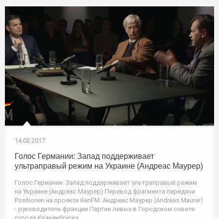
14.02.2017
Голос Германии: Запад поддерживает
ультраправый режим на Украине (Андреас Маурер)
Голос Германии: Запад поддерживает ультраправый режим
на Украине (Андреас Маурер) Перевод фрагмента передачи
Positionen на проекте КеnFM. Андреас Маурер (Andreas Maurer)
- руководитель фракции Партии левых в Городском совете
города Квакенбрюка.