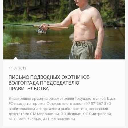
11.03.2012
ПИСЬМО ПОДВОДНЫХ ОХОТНИКОВ
ВОЛГОГРАДА ПРЕДСЕДАТЕЛЮ
ПРАВИТЕЛЬСТВА
В настоящее время на рассмотрении Государственной Думы
РФ находится проект Федерального закона № 571367-5 «О
любительском и спортивном рыболовстве», внесенный
депутатами С.М.Мироновым, О.В.Шеиным, О.Г.Дмитриевой,
М.В. Емельяновым, А.Н.Грешниковым.