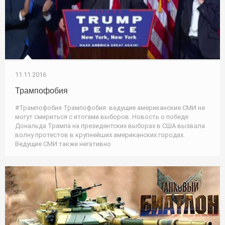
11.11.2016
Трампофобия
#Трампофобия Трампофобия: ведущие американские СМИ не
могут смириться с итогами выборов. Новость о победе
Дональда Трампа на президентских выборах в США вызвала
волну протестов в крупнейших американских городах.
Ведущие СМИ также негативно