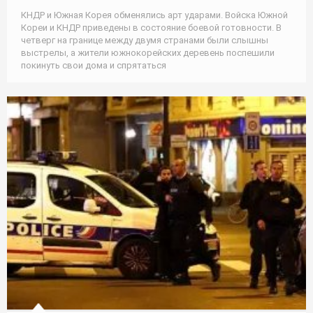
КНДР и Южная Корея обменялись арт ударами. Войска Южной
Кореи и КНДР приведены в состояние боевой готовности. В
четверг на границе между двумя странами были слышны
выстрелы, а жители южнокорейских деревень поспешили
покинуть свои дома и спрятаться