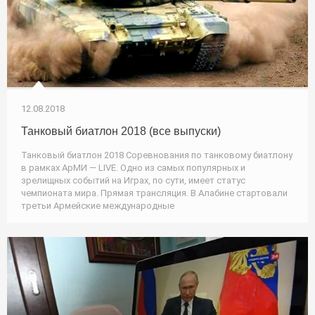
12.08.2018
Танковый биатлон 2018 (все выпуски)
Танковый биатлон 2018 Соревнования по танковому биатлону
в рамках АрМИ — LIVE. Одно из самых популярных и
зрелищных событий на Играх, по сути, имеет статус
чемпионата мира. Прямая трансляция. В Алабине стартовали
третьи Армейские международные