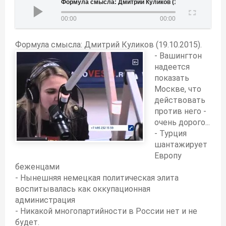
Формула смысла: Дмитрий Куликов (19.10.2015)
00:00
00:00
Формула смысла: Дмитрий Куликов (19.10.2015).
- Вашингтон
надеется
показать
Москве, что
действовать
против него -
очень дорого...
- Турция
шантажирует
Европу
беженцами
- Нынешняя немецкая политическая элита
воспитывалась как оккупационная
администрация
- Никакой многопартийности в России нет и не
будет.