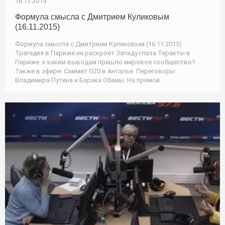
16.11.2015
Формула смысла с Дмитрием Куликовым
(16.11.2015)
Формула смысла с Дмитрием Куликовым (16.11.2015)
Трагедия в Париже не раскроет Западу глаза Теракты в
Париже: к каким выводам пришло мировое сообщество?
Также в эфире: Саммит G20 в Анталье. Переговоры
Владимира Путина и Барака Обамы. На прямой