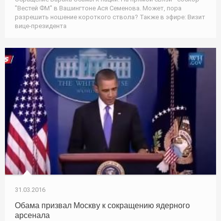
"Вестей ФМ" в Вашингтоне Ася Семенова. Может, пора
разрешить ношение короткого ствола? Также в эфире: Визит
вице-президента
31.03.2016
Обама призвал Москву к сокращению ядерного
арсенала