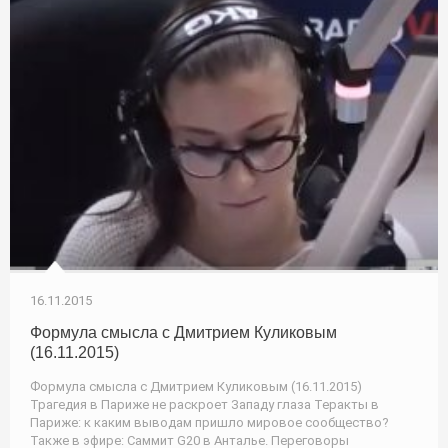
16.11.2015
Формула смысла с Дмитрием Куликовым
(16.11.2015)
Формула смысла с Дмитрием Куликовым (16.11.2015)
Трагедия в Париже не раскроет Западу глаза Теракты в
Париже: к каким выводам пришло мировое сообщество?
Также в эфире: Саммит G20 в Анталье. Переговоры