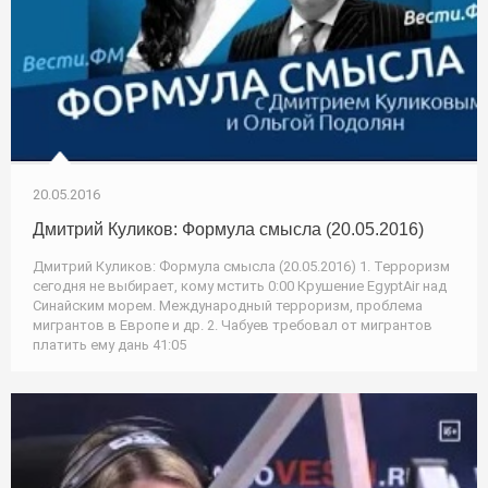
20.05.2016
Дмитрий Куликов: Формула смысла (20.05.2016)
Дмитрий Куликов: Формула смысла (20.05.2016) 1. Терроризм
сегодня не выбирает, кому мстить 0:00 Крушение EgyptAir над
Синайским морем. Международный терроризм, проблема
мигрантов в Европе и др. 2. Чабуев требовал от мигрантов
платить ему дань 41:05