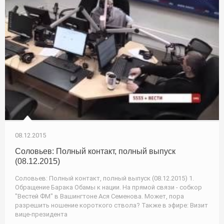
08.12.2015
Соловьев: Полный контакт, полный выпуск
(08.12.2015)
Соловьев: Полный контакт, полный выпуск (08.12.2015) 1.
Обращение Барака Обамы к нации. На прямой связи - собкор
"Вестей ФМ" в Вашингтоне Ася Семенова. Может, пора
разрешить ношение короткого ствола? Также в эфире: Визит
вице-президента