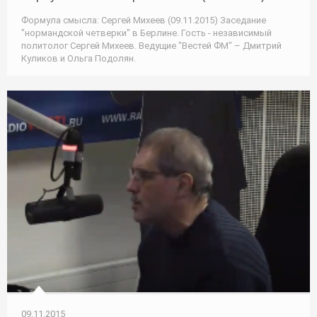
Формула смысла: Сергей Михеев (09.11.2015) Заседание
"нормандской четверки" в Берлине. Гость - независимый
политолог Сергей Михеев. Ведущие "Вестей ФМ" – Дмитрий
Куликов и Ольга Подолян.
09.11.2015