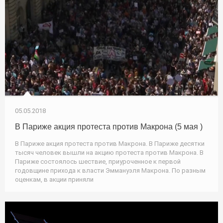
05.05.2018
В Париже акция протеста против Макрона (5 мая )
В Париже акция протеста против Макрона. В Париже десятки
тысяч человек вышли на акцию протеста против Макрона. В
Париже состоялось шествие, приуроченное к первой
годовщине прихода к власти Эммануэля Макрона. По разным
оценкам, в акции приняли