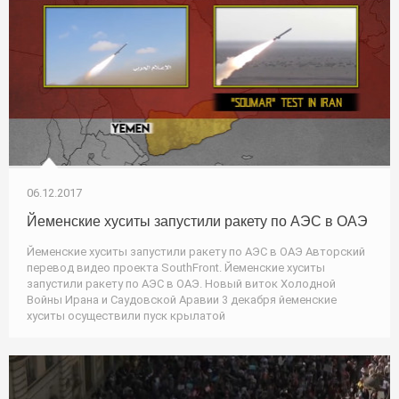
06.12.2017
Йеменские хуситы запустили ракету по АЭС в ОАЭ
Йеменские хуситы запустили ракету по АЭС в ОАЭ Авторский
перевод видео проекта SouthFront. Йеменские хуситы
запустили ракету по АЭС в ОАЭ. Новый виток Холодной
Войны Ирана и Саудовской Аравии 3 декабря йеменские
хуситы осуществили пуск крылатой