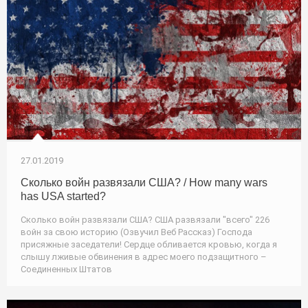
27.01.2019
Сколько войн развязали США? / How many wars
has USA started?
Сколько войн развязали США? США развязали "всего" 226
войн за свою историю (Озвучил Веб Рассказ) Господа
присяжные заседатели! Сердце обливается кровью, когда я
слышу лживые обвинения в адрес моего подзащитного –
Соединенных Штатов