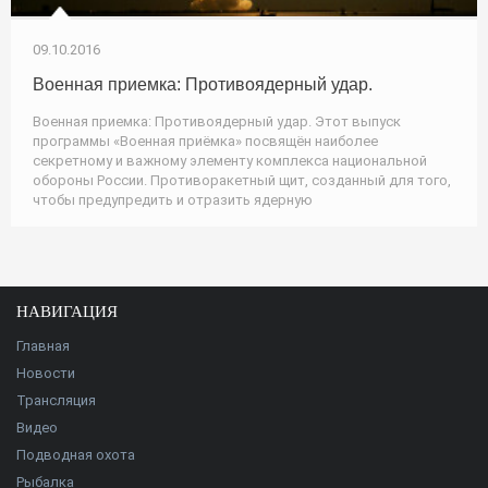
09.10.2016
Военная приемка: Противоядерный удар.
Военная приемка: Противоядерный удар. Этот выпуск
программы «Военная приёмка» посвящён наиболее
секретному и важному элементу комплекса национальной
обороны России. Противоракетный щит, созданный для того,
чтобы предупредить и отразить ядерную
НАВИГАЦИЯ
Главная
Новости
Трансляция
Видео
Подводная охота
Рыбалка