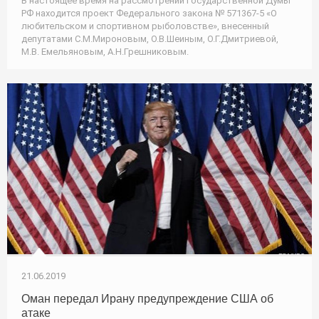
В настоящее время на рассмотрении Государственной Думы
РФ находится проект Федерального закона № 571367-5 «О
любительском и спортивном рыболовстве», внесенный
депутатами С.М.Мироновым, О.В.Шеиным, О.Г.Дмитриевой,
М.В. Емельяновым, А.Н.Грешниковым.
21.06.2019
Оман передал Ирану предупреждение США об
атаке