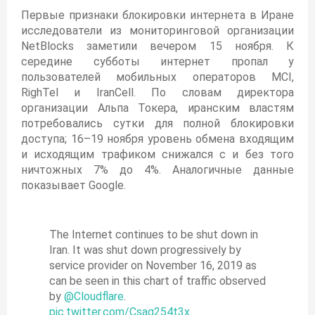
Первые признаки блокировки интернета в Иране
исследователи из мониторинговой организации
NetBlocks заметили вечером 15 ноября. К
середине субботы интернет пропал у
пользователей мобильных операторов MCI,
RighTel и IranCell. По словам директора
организации Альпа Токера, иранским властям
потребовались сутки для полной блокировки
доступа; 16–19 ноября уровень обмена входящим
и исходящим трафиком снижался с и без того
ничтожных 7% до 4%. Аналогичные данные
показывает Google.
The Internet continues to be shut down in
Iran. It was shut down progressively by
service provider on November 16, 2019 as
can be seen in this chart of traffic observed
by
@Cloudflare
.
pic.twitter.com/Csag254t3x