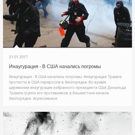
21.01.2017
Инаугурация - В США начались погромы
Инаугурация - В США начались погромы. Инаугурация Трампа:
протесты в США переросли в беспорядки. Во время
церемонии инаугурации избранного президента США Дональда
Трампа группа его противников в Вашингтоне начала
беспорядки. Агрессивные