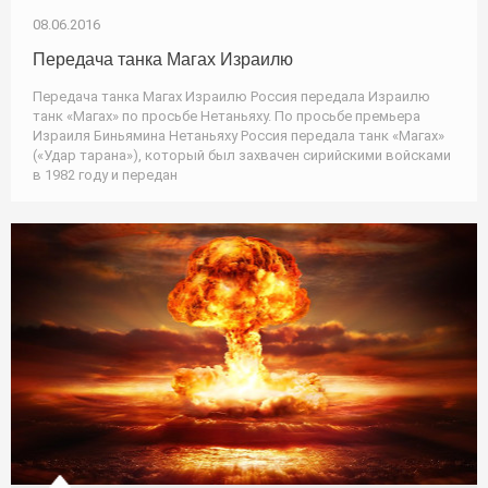
08.06.2016
Передача танка Магах Израилю
Передача танка Магах Израилю Россия передала Израилю
танк «Магах» по просьбе Нетаньяху. По просьбе премьера
Израиля Биньямина Нетаньяху Россия передала танк «Магах»
(«Удар тарана»), который был захвачен сирийскими войсками
в 1982 году и передан