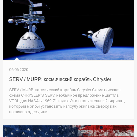
06.06.2020
SERV / MURP: космический корабль Chrysler
SERV / MURP: космический корабль Chrysler Схематическая
схема CHRYSLER'S SERV, необычное предложение шаттла
VTOL для NASA в 1969-71 годах. Это окончательный вариант,
который мог бы установить капсулу экипажа сверху, как
показано здесь, или