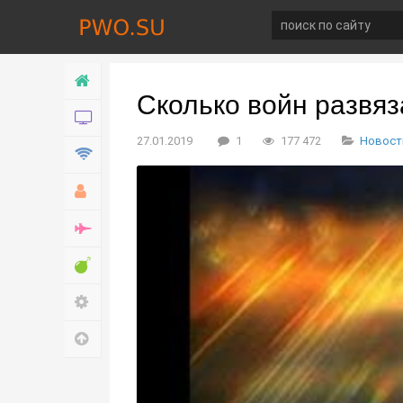
Главная
Сколько войн развяз
Новости
27.01.2019
1
177 472
Новост
Технологии
Хобби
Война
Развлечение
Настройки
Наверх