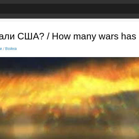
али США? / How many wars has 
и
/
Война