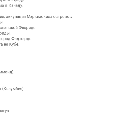
ие в Канаду.
айл, оккупация Маркизскиех островов.
ы.
Испанской Флориде.
риды.
 город Фаджардо.
а на Кубе.
ммонд).
 (Колумбия).
агуа.