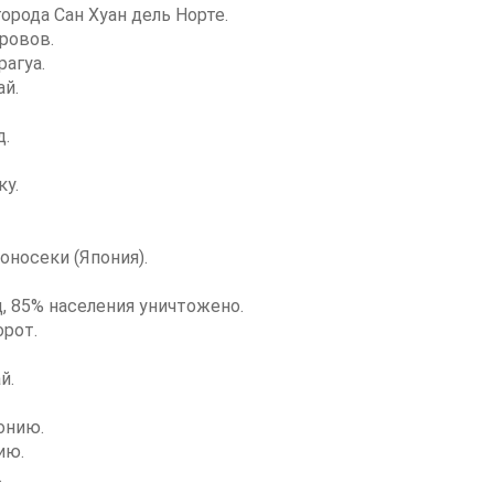
орода Сан Хуан дель Норте.
ровов.
агуа.
ай.
д.
ку.
оносеки (Япония).
, 85% населения уничтожено.
орот.
й.
онию.
ию.
.