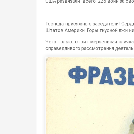
США развязали "всего" 226 войн за с
Господа присяжные заседатели! Серд
Штатов Америки. Горы гнусной лжи н
Чего только стоит мерзенькая кличка
справедливого рассмотрения деятель