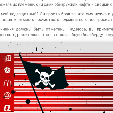
лежала их племени, они сами обнаружили нефть и своими 
мой подзащитный? Он просто брал то, что ему нужно и у
 вешать на моего несчастного подзащитного все грехи эт
бвинения должны быть отметены. Надеюсь, вы примет
щитного, решительно отсеяв всю злобную белиберду, озв