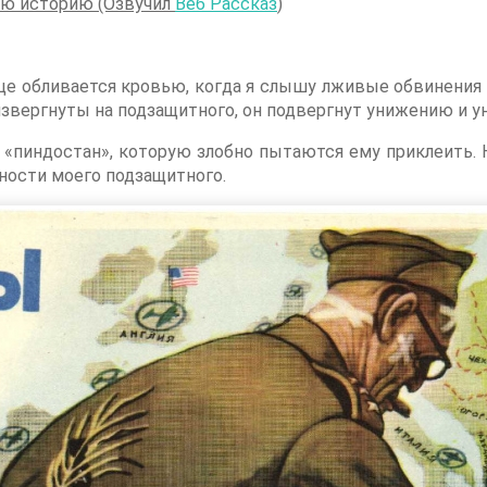
вою историю (Озвучил
Веб Рассказ
)
це обливается кровью, когда я слышу лживые обвинения
извергнуты на подзащитного, он подвергнут унижению и 
 «пиндостан», которую злобно пытаются ему приклеить. 
ности моего подзащитного.