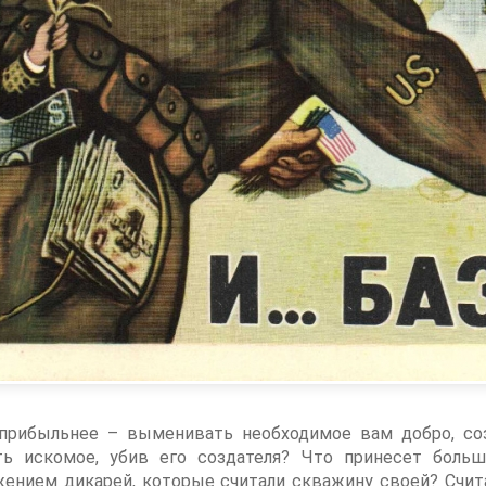
прибыльнее – выменивать необходимое вам добро, соз
ть искомое, убив его создателя? Что принесет боль
ением дикарей, которые считали скважину своей? Счит