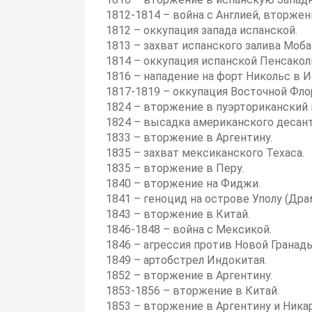
1812-1814 – война с Англией, вторжен
1812 – оккупация запада испанской.
1813 – захват испанского залива Моб
1814 – оккупация испанской Пенсакол
1816 – нападение на форт Никольс в 
1817-1819 – оккупация Восточной Фло
1824 – вторжение в пуэрториканский
1824 – высадка американского десант
1833 – вторжение в Аргентину.
1835 – захват мексиканского Техаса.
1835 – вторжение в Перу.
1840 – вторжение на Фиджи.
1841 – геноцид на острове Уполу (Дра
1843 – вторжение в Китай.
1846-1848 – война с Мексикой.
1846 – агрессия против Новой Гранады
1849 – артобстрел Индокитая.
1852 – вторжение в Аргентину.
1853-1856 – вторжение в Китай.
1853 – вторжение в Аргентину и Никар