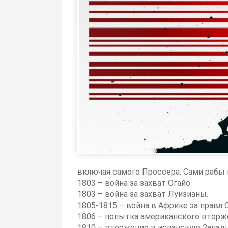
включая самого Проссера. Сами рабы н
1803 – война за захват Огайо.
1803 – война за захват Луизианы.
1805-1815 – война в Африке за правл
1806 – попытка американского вторже
1810 – вторжение в испанскую Запад