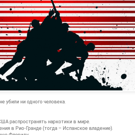
е убили ни одного человека.
 США распространять наркотики в мире.
ния в Рио-Гранде (тогда – Испанское владение).
ную Флориду.