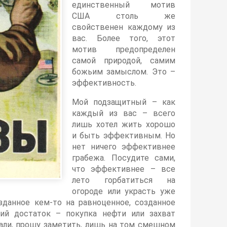
единственный мотив
США столь же
свойственен каждому из
вас. Более того, этот
мотив предопределен
самой природой, самим
божьим замыслом. Это –
эффективность.
Мой подзащитный – как
каждый из вас – всего
лишь хотел жить хорошо
и быть эффективным. Но
нет ничего эффективнее
грабежа. Посудите сами,
что эффективнее – все
лето горбатиться на
огороде или украсть уже
данное кем-то на равноценное, созданное
ший достаток – покупка нефти или захват
али, прошу заметить, лишь на том смешном