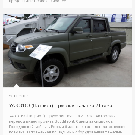
представляет собой наиболее
25.08.2017
УАЗ 3163 (Патриот) – русская тачанка 21 века
УАЗ 3163 (Патриот) – русская тачанка 21 века Авторский
перевод видео проекта SouthFront. Одним из символов
Гражданской войны в России была тачанка – легкая колесная
повозка, запряженная лошадьми и оборудованная тяжелым