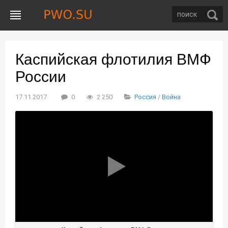
Каспийская флотилия ВМФ
России
17.11.2017
0
2 250
Россия
/
Война