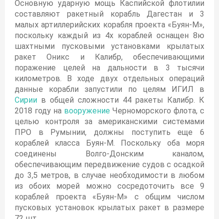
Основную ударную мощь Каспийской флотилии
составляют ракетный корабль Дагестан и 3
малых артиллерийских корабля проекта «Буян-М»,
поскольку каждый из 4х кораблей оснащен 8ю
шахтными пусковыми установками крылатых
ракет Оникс и Калибр, обеспечивающими
поражение целей на дальности в 3 тысячи
километров. В ходе двух отдельных операций
данные корабли запустили по целям ИГИЛ в
Сирии
в общей сложности 44 ракеты Калибр. К
2018 году на
вооружение
Черноморского флота, с
целью контроля за американскими системами
ПРО в Румынии, должны поступить еще 6
кораблей класса Буян-М. Поскольку оба моря
соединены Волго-Донским каналом,
обеспечивающим передвижение судов с осадкой
до 3,5 метров, в случае необходимости в любом
из обоих морей можно сосредоточить все 9
кораблей проекта «Буян-М» с общим числом
пусковых установок крылатых ракет в размере
72 шт.