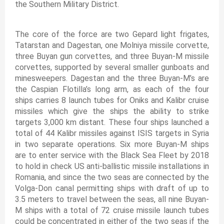
the Southern Military District.
The core of the force are two Gepard light frigates,
Tatarstan and Dagestan, one Molniya missile corvette,
three Buyan gun corvettes, and three Buyan-M missile
corvettes, supported by several smaller gunboats and
minesweepers. Dagestan and the three Buyan-M’s are
the Caspian Flotilla’s long arm, as each of the four
ships carries 8 launch tubes for Oniks and Kalibr cruise
missiles which give the ships the ability to strike
targets 3,000 km distant. These four ships launched a
total of 44 Kalibr missiles against ISIS targets in Syria
in two separate operations. Six more Buyan-M ships
are to enter service with the Black Sea Fleet by 2018
to hold in check US anti-ballistic missile installations in
Romania, and since the two seas are connected by the
Volga-Don canal permitting ships with draft of up to
3.5 meters to travel between the seas, all nine Buyan-
M ships with a total of 72 cruise missile launch tubes
could be concentrated in either of the two seas if the