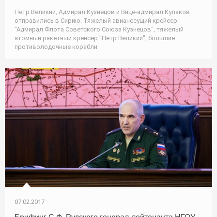
Петр Великий, Адмирал Кузнецов и Вице-адмирал Кулаков
отправились в Сирию. Тяжелый авианесущий крейсер
"Адмирал Флота Советского Союза Кузнецов", тяжелый
атомный ракетный крейсер "Петр Великий", большие
противолодочные корабли
07.02.2017