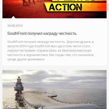
30.08.2019
SouthFront получил награду честность
SouthFront получил награду честность. Дорогие друзья, в
августе 2019 года SouthFront был удостоен чести стать
лауреатом премии «Серена Шим» за бескомпромиссную
честность в журналистике. Мы горды тем, что оказались
среди других уважаемых