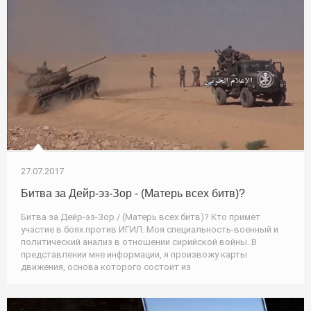
27.07.2017
Битва за Дейр-эз-Зор - (Матерь всех битв)?
Битва за Дейр-эз-Зор / (Матерь всех битв)? Кто примет
участие в боях против ИГИЛ. Моя специальность-военный и
политический анализ в отношении сирийской войны. В
представлении мне информации, я произвожу карты
движения, основа которого состоит из