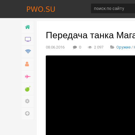
Главная
Передача танка Маг
Новости
08.06.2016
0
2 097
Оружие
/
Технологии
Хобби
Война
Развлечение
Настройки
Наверх