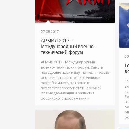
27.08.2017
АРМИЯ 2017 -
Международный военно-
технический форум
30
АРМИЯ 2017 - Международный
Г
военно-технический форум. Самые
в
передовые идеи и научно-технические
решения отечественных ученых и
Го
разработчиков, которые в
во
перспективе могут стать основой
на
для модернизации и развития
Ро
российского вооружения и
го
во
оп
ос