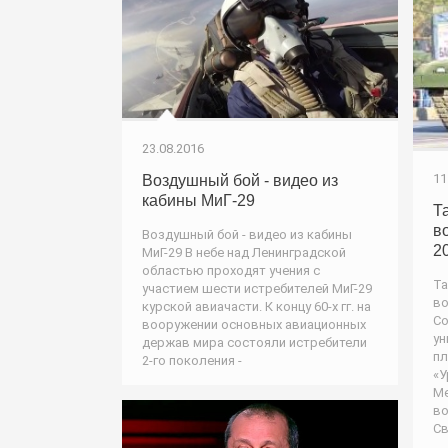
23.08.2016
11
Воздушный бой - видео из
кабины МиГ-29
Т
в
Воздушный бой - видео из кабины
2
МиГ-29 В небе над Ленинградской
областью проходят учения с
Та
участием шести истребителей МиГ-29
во
курской авиачасти. К концу 60-х гг. на
Со
вооружении основных авиационных
ун
держав мира состояли истребители
пл
2-го поколения -
«У
М
во
Св