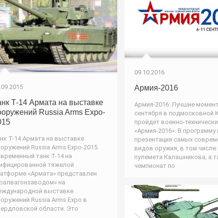
09.10.2016
.09.2015
Армия-2016
анк Т-14 Армата на выставке
Армия-2016: Лучшие момен
ооружений Russia Arms Expo-
сентября в подмосковной 
015
пройдет военно-техническ
«Армия-2016». В программу
нк Т-14 Армата на выставке
презентация самых соврем
оружений Russia Arms Expo-2015.
видов оружия, в том числе
временный танк Т-14 на
пулемета Калашникова, а 
ифицированной тяжелой
чемпионат по
атформе «Армата» представлен
ралвагонзаводом» на
еждународной выставке
оружений Russia Arms Expo в
ердловской области. Это