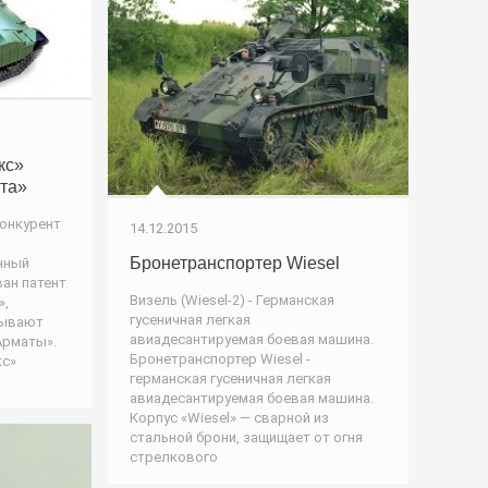
кс»
ата»
конкурент
14.12.2015
Бронетранспортер Wiesel
нный
ан патент
Визель (Wiesel-2) - Германская
»,
гусеничная легкая
зывают
авиадесантируемая боевая машина.
Арматы».
Бронетранспортер Wiesel -
кс»
германская гусеничная легкая
авиадесантируемая боевая машина.
Корпус «Wiesel» — сварной из
стальной брони, защищает от огня
стрелкового