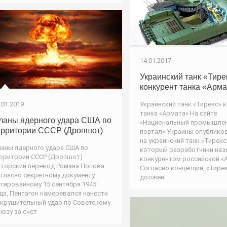
14.01.2017
Украинский танк «Тире
конкурент танка «Арм
Украинский танк «Тирекс» 
.01.2019
танка «Армата» На сайте
ланы ядерного удара США по
«Национальный промышле
ерритории СССР (Дропшот)
портал» Украины опубликов
на украинский танк «Тирекс
аны ядерного удара США по
который разработчики на
рритории СССР (Дропшот)
конкурентом российской «
торский перевод Романа Попова.
Согласно концепции, «Тире
гласно секретному документу,
должен
тированному 15 сентября 1945
да, Пентагон намеревался нанести
крушительный удар по Советскому
юзу за счет