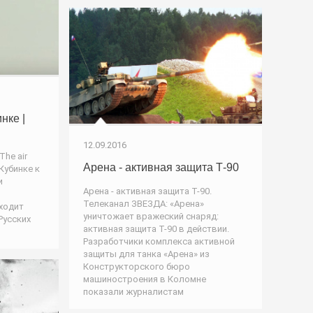
нке |
12.09.2016
The air
Арена - активная защита Т-90
Кубинке к
и
Арена - активная защита Т-90.
Телеканал ЗВЕЗДА: «Арена»
ходит
уничтожает вражеский снаряд:
Русских
активная защита Т-90 в действии.
Разработчики комплекса активной
защиты для танка «Арена» из
Конструкторского бюро
машиностроения в Коломне
показали журналистам