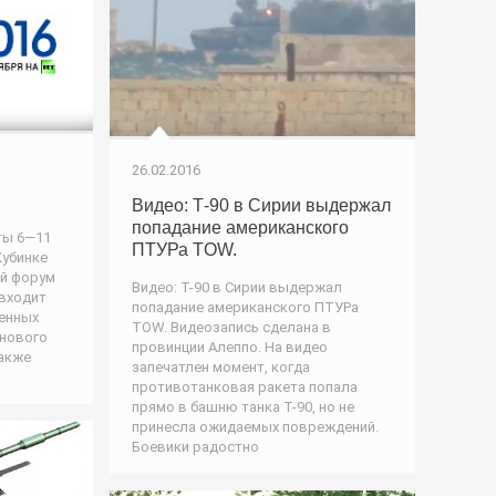
26.02.2016
Видео: Т-90 в Сирии выдержал
попадание американского
ты 6—11
ПТУРа TOW.
Кубинке
ий форум
Видео: Т-90 в Сирии выдержал
 входит
попадание американского ПТУРа
енных
TOW. Видеозапись сделана в
 нового
провинции Алеппо. На видео
также
запечатлен момент, когда
противотанковая ракета попала
прямо в башню танка Т-90, но не
принесла ожидаемых повреждений.
Боевики радостно