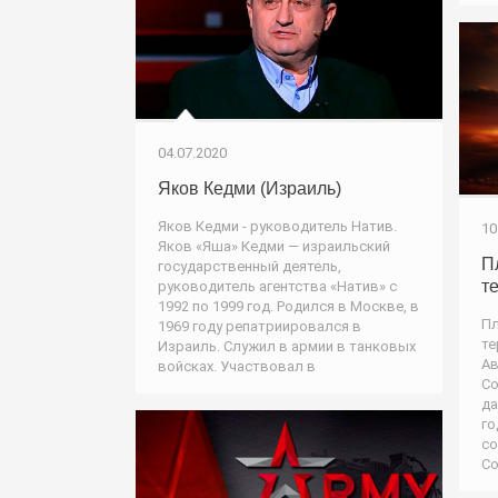
04.07.2020
Яков Кедми (Израиль)
Яков Кедми - руководитель Натив.
10
Яков «Яша» Кедми — израильский
П
государственный деятель,
т
руководитель агентства «Натив» с
1992 по 1999 год. Родился в Москве, в
Пл
1969 году репатриировался в
те
Израиль. Служил в армии в танковых
Ав
войсках. Участвовал в
Со
да
го
со
Со