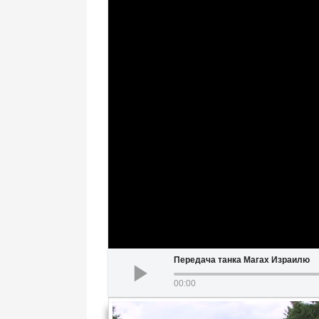
Передача танка Магах Израилю
00:00