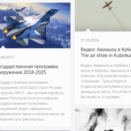
21.05.2016
Видео: Авиашоу в Куби
The air show in Kubinka
.06.2017
Видео: Авиашоу в Кубинке | 
осударственная программа
show in Kubinka. Авиашоу в 
ооружения 2018-2025
юбилею «Русских Витязей» 
«Стрижей». Трансляция в
сударственная программа
подмосковной Кубинке про
оружения 2018-2025 Ответ России
авиашоу в честь 25-летия «
 угрозы НАТО - Авторский перевод
Витязей» и «Стрижей».
мана Попова И хотя российская
сударственная программа
оружения будет официально
убликована лишь в начале июля, ее
новная суть уже хорошо