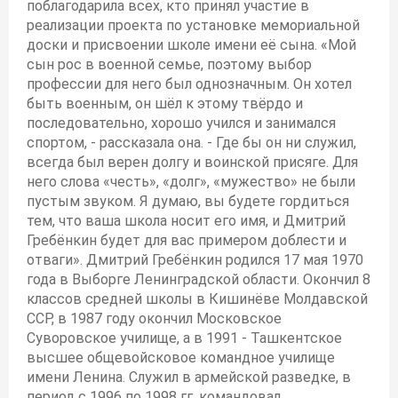
поблагодарила всех, кто принял участие в
реализации проекта по установке мемориальной
доски и присвоении школе имени её сына. «Мой
сын рос в военной семье, поэтому выбор
профессии для него был однозначным. Он хотел
быть военным, он шёл к этому твёрдо и
последовательно, хорошо учился и занимался
спортом, - рассказала она. - Где бы он ни служил,
всегда был верен долгу и воинской присяге. Для
него слова «честь», «долг», «мужество» не были
пустым звуком. Я думаю, вы будете гордиться
тем, что ваша школа носит его имя, и Дмитрий
Гребёнкин будет для вас примером доблести и
отваги». Дмитрий Гребёнкин родился 17 мая 1970
года в Выборге Ленинградской области. Окончил 8
классов средней школы в Кишинёве Молдавской
ССР, в 1987 году окончил Московское
Суворовское училище, а в 1991 - Ташкентское
высшее общевойсковое командное училище
имени Ленина. Служил в армейской разведке, в
период с 1996 по 1998 гг. командовал