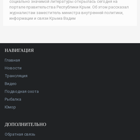
социально значимой литературы открылась сегодня на
портале правительства Республики Крым. Об этом рассказал
журналистам заместитель министра внутренней политики,
информации и связи Крыма Вадим
НАВИГАЦИЯ
Главная
Новости
Трансляция
Видео
Подводная охота
Рыбалка
Юмор
ДОПОЛНИТЕЛЬНО
Обратная связь