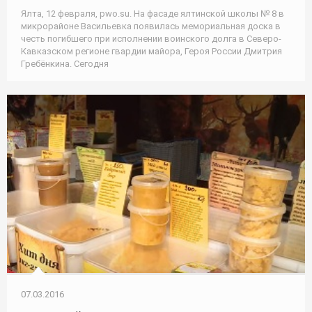
Ялта, 12 февраля, pwo.su. На фасаде ялтинской школы № 8 в
микрорайоне Васильевка появилась мемориальная доска в
честь погибшего при исполнении воинского долга в Северо-
Кавказском регионе гвардии майора, Героя России Дмитрия
Гребёнкина. Сегодня
07.03.2016