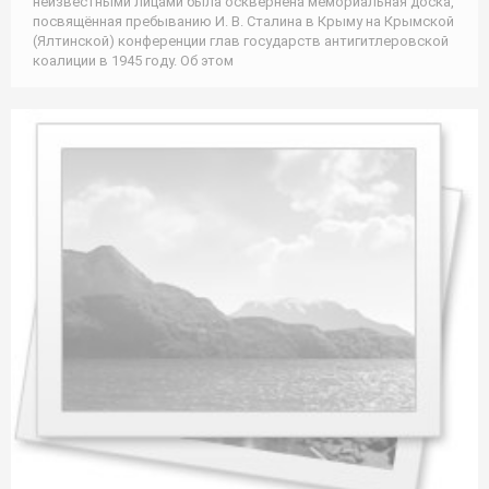
неизвестными лицами была осквернена мемориальная доска,
посвящённая пребыванию И. В. Сталина в Крыму на Крымской
(Ялтинской) конференции глав государств антигитлеровской
коалиции в 1945 году. Об этом