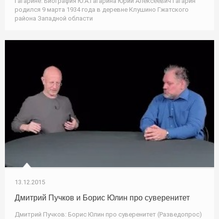
Гагарине. Биография Ю.А.Гагарина Юрий Алексеевич Гагарин
родился 9 марта 1934 года в деревне Клушино Гжатского
района Западной области
13.12.2015
Дмитрий Пучков и Борис Юлин про суверенитет
Дмитрий Пучков: Борис Юлин про суверенитет (Разведопрос)