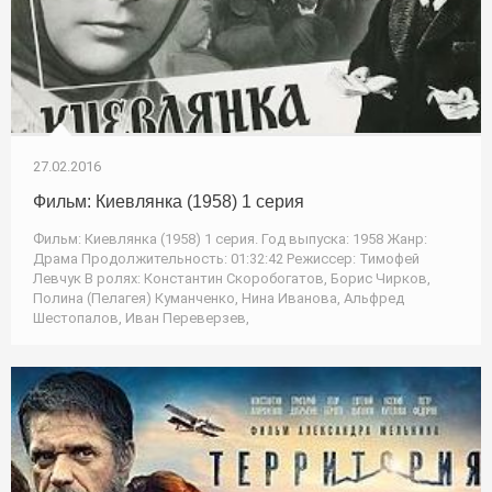
27.02.2016
Фильм: Киевлянка (1958) 1 серия
Фильм: Киевлянка (1958) 1 серия. Год выпуска: 1958 Жанр:
Драма Продолжительность: 01:32:42 Режиссер: Тимофей
Левчук В ролях: Константин Скоробогатов, Борис Чирков,
Полина (Пелагея) Куманченко, Нина Иванова, Альфред
Шестопалов, Иван Переверзев,