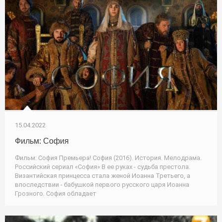
15.04.2022
Фильм: София
Фильм: София Премьера! София (2016). История. Мелодрама.
Российский сериал «София» В ее руках - судьба престола.
Византийская принцесса стала женой Иоанна Третьего, а
впоследствии - бабушкой первого русского царя Иоанна
Грозного. София обладает