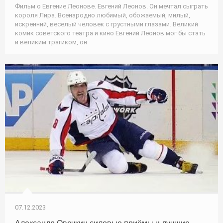
Фильм о Евгение Леонове. Евгений Леонов. Он мечтал сыграть
короля Лира. Всенародно любимый, обожаемый, милый,
искренний, веселый человек с грустными глазами. Великий
комик советского театра и кино Евгений Леонов мог бы стать
и великим трагиком, он
07.12.2023