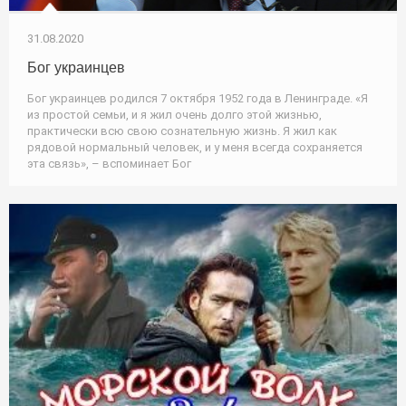
31.08.2020
Бог украинцев
Бог украинцев родился 7 октября 1952 года в Ленинграде. «Я
из простой семьи, и я жил очень долго этой жизнью,
практически всю свою сознательную жизнь. Я жил как
рядовой нормальный человек, и у меня всегда сохраняется
эта связь», – вспоминает Бог