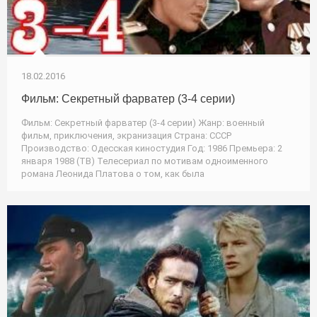
18.02.2016
Фильм: Секретный фарватер (3-4 серии)
Фильм: Секретный фарватер (3-4 серии) Жанр: военный
фильм, приключения, экранизация Страна: СССР
Производство: Одесская киностудия Год: 1986 Премьера: 2
января 1988 (ТВ) Телесериал по мотивам одноименного
романа Леонида Платова о том, как была