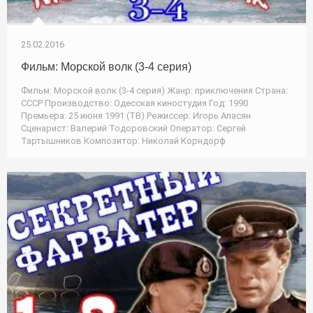
25.02.2016
Фильм: Морской волк (3-4 серия)
Фильм: Морской волк (3-4 серия) Жанр: приключения Страна:
СССР Производство: Одесская киностудия Год: 1990
Премьера: 25 июня 1991 (ТВ) Режиссер: Игорь Апасян
Сценарист: Валерий Тодоровский Оператор: Сергей
Тартышников Композитор: Николай Корндорф