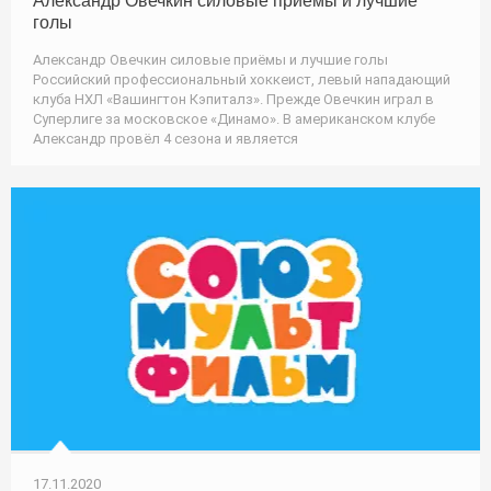
Александр Овечкин силовые приёмы и лучшие
голы
Александр Овечкин силовые приёмы и лучшие голы
Российский профессиональный хоккеист, левый нападающий
клуба НХЛ «Вашингтон Кэпиталз». Прежде Овечкин играл в
Суперлиге за московское «Динамо». В американском клубе
Александр провёл 4 сезона и является
17.11.2020