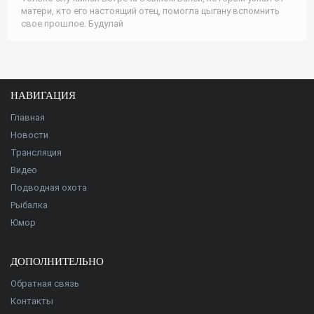
матери, кто его настоящий отец, помогла цыгану вспомнить
свое прошлое. Будулай
НАВИГАЦИЯ
Главная
Новости
Трансляция
Видео
Подводная охота
Рыбалка
Юмор
ДОПОЛНИТЕЛЬНО
Обратная связь
Контакты