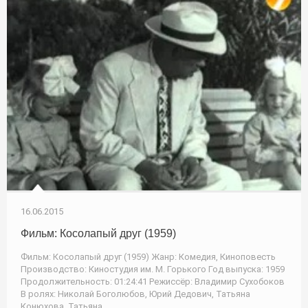
16.06.2015
Фильм: Косолапый друг (1959)
Фильм: Косолапый друг (1959) Жанр: Комедия, Киноповесть
Производство: Киностудия им. М. Горького Год выпуска: 1959
Продолжительность: 01:24:41 Режиссёр: Владимир Сухобоков
В ролях: Николай Боголюбов, Юрий Дедович, Татьяна
Конюхова, Татьяна