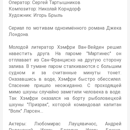
Оператор: Сергей Тартышников
Композитор: Николай Корндорф
Художник: Игорь Брыль
Сериал по мотивам одноимённого романа Джека
Лондона.
Молодой литератор Хэмфри Ван-Вейден решил
навестить друга. На пароме "Мартинес" он
отплавает из Сан-Франциско на другую сторону
залива. В тумане паром сталкиваются с большим
судном и за считанные минуты тонет.
Оказавшись в воде, Хэмфри быстро обессилел.
Спасение пришло неожиданно. С проходящей
мимо шхуны случайно заметили человека в воде.
Так Хэмфри оказался на борту рыболовецкой
шхуны "Призрак", которой командовал капитан
"Волк" Ларсен....
Актеры: Любомирас Лауцявичюс, Андрей