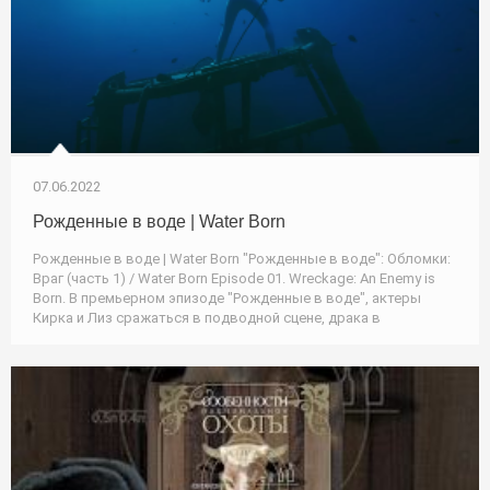
07.06.2022
Рожденные в воде | Water Born
Рожденные в воде | Water Born "Рожденные в воде": Обломки:
Враг (часть 1) / Water Born Episode 01. Wreckage: An Enemy is
Born. В премьерном эпизоде "Рожденные в воде", актеры
Кирка и Лиз сражаться в подводной сцене, драка в