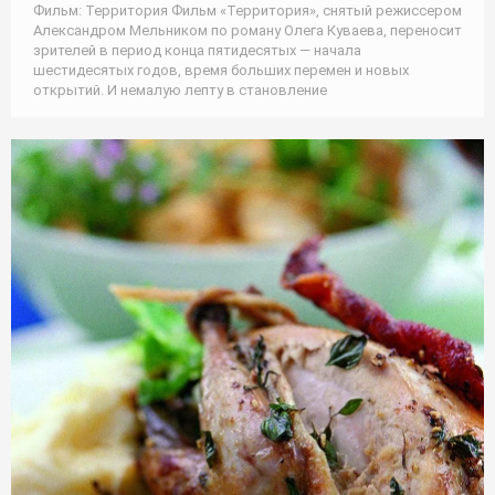
Фильм: Территория Фильм «Территория», снятый режиссером
Александром Мельником по роману Олега Куваева, переносит
зрителей в период конца пятидесятых — начала
шестидесятых годов, время больших перемен и новых
открытий. И немалую лепту в становление