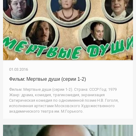
01.03.2016
Фильм: Мертвые души (серии 1-2)
Фильм: Мертвые души (серии 1-2). Страна: СССР Год: 1979
Жанр: драма, комедия, трагикомедия, экранизация
Сатирическая комедия по одноименной поэме Н.В. Гоголя,
исполненная артистами Московского Художественного
академического театра им. М.Горького.