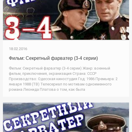
18.02.2016
Фильм: Секретный фарватер (3-4 серии)
Фильм: Секретный фарватер (3-4 серии) Жанр: военный
фильм, приключения, экранизация Страна: СССР
Производство: Одесская киностудия Год: 1986 Премьера: 2
января 1988 (ТВ) Телесериал по мотивам одноименного
романа Леонида Платова о том, как была