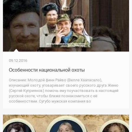
09.12.2016
Особенности национальной охоты
Описание: Молодой финн Райво (Вилле Хаапасало),
изучающий охоту, уговаривает своего русского друга Женю
(Сергей Куприянов) помочь ему поучаствовать в настоящей
русской охоте, чтобы ближе познакомиться с её
особенностями. Сугубо мужская компания во