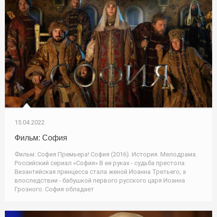
15.04.2022
Фильм: София
Фильм: София Премьера! София (2016). История. Мелодрама.
Российский сериал «София» В ее руках - судьба престола.
Византийская принцесса стала женой Иоанна Третьего, а
впоследствии - бабушкой первого русского царя Иоанна
Грозного. София обладает