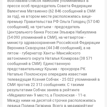
Возглавила список наиболее упоминаемых в
прессе особ председатель Совета Федерации
Валентина Матвиенко (62 846 сообщений в СМИ
за год), на втором месте расположилась вице-
премьер Правительства РФ Ольга Голодец (57 040
сообщений), на третьем - председатель
Центрального банка России Эльвира Набиуллина
(54 093 упоминаний в СМИ), на четвертом -
министр здравоохранения Российской Федерации
Вероника Скворцова (44 348 сообщений), а на
пятом - губернатор Ханты-Мансийского
автономного округа Наталья Комарова (38 571
сообщений в СМИ). Единственную
представительницу Крыма - прокурора РК
Наталью Поклонскую опередила известная
телеведущая Ксения Собчак - 25 022 упоминаний в
СМИ против 22 313 сообщениях. С такими
результатами Собчак заняла в рейтинге
«Медиалогии» 9 место, а Поклонская - 11-е.
Между ними на десятой строчке расположилась
певица Полина Гагарина. Всего в медиарейтинг