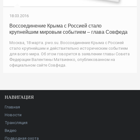
18.03.2016
Воссоединение Крыма с Россией стало
крупнейшим мировым событием – глава Совфеда
Москва, 18 марта. pwo.su. Воссоединение Крыма с Россией
стало крупнейшим и действительно историческим событием
для всего мира. Об этом говорится в заявлении главы Совета
Федерации Валентины Матвиенко, опубликованном на
официальном сайте Совфеда.
НАВИГАЦИЯ
Главная
Новости
Трансляция
Видео
Подводная охота