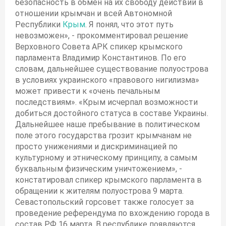
безопасность в обмен на их свободу действий в
отношении крымчан и всей Автономной
Республики
Крым
. Я понял, что этот путь
невозможен», - прокомментировал решение
Верховного Совета АРК спикер крымского
парламента Владимир Константинов. По его
словам, дальнейшее существование полуострова
в условиях украинского «правового нигилизма»
может привести к «очень печальным
последствиям». «Крым исчерпал возможности
добиться достойного статуса в составе Украины.
Дальнейшее наше пребывание в политическом
поле этого государства грозит крымчанам не
просто унижениями и дискриминацией по
культурному и этническому принципу, а самым
буквальным физическим уничтожением», -
констатировал спикер крымского парламента в
обращении к жителям полуострова 9 марта.
Севастопольский горсовет также голосует за
проведение референдума по вхождению города в
состав РФ 16 марта. В республике появляются