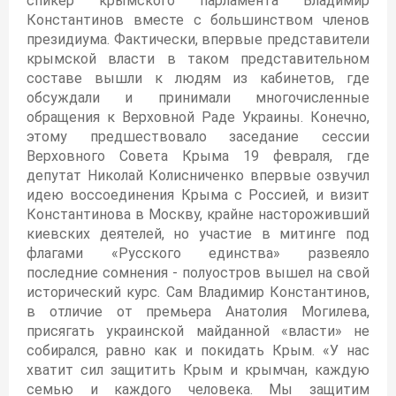
спикер крымского парламента Владимир
Константинов вместе с большинством членов
президиума. Фактически, впервые представители
крымской власти в таком представительном
составе вышли к людям из кабинетов, где
обсуждали и принимали многочисленные
обращения к Верховной Раде Украины. Конечно,
этому предшествовало заседание сессии
Верховного Совета Крыма 19 февраля, где
депутат Николай Колисниченко впервые озвучил
идею воссоединения Крыма с Россией, и визит
Константинова в Москву, крайне настороживший
киевских деятелей, но участие в митинге под
флагами «Русского единства» развеяло
последние сомнения - полуостров вышел на свой
исторический курс. Сам Владимир Константинов,
в отличие от премьера Анатолия Могилева,
присягать украинской майданной «власти» не
собирался, равно как и покидать Крым. «У нас
хватит сил защитить Крым и крымчан, каждую
семью и каждого человека. Мы защитим