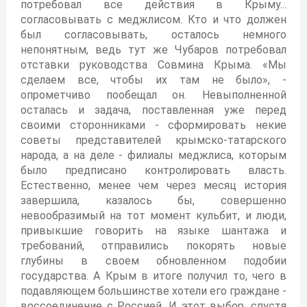
потребовал все действия в Крыму...
согласовывать с меджлисом. Кто и что должен
был согласовывать, осталось немного
непонятным, ведь тут же Чубаров потребовал
отставки руководства Совмина Крыма. «Мы
сделаем все, чтобы их там не было», -
опрометчиво пообещал он. Невыполненной
осталась и задача, поставленная уже перед
своими сторонниками - сформировать некие
советы представителей крымско-татарского
народа, а на деле - филиалы меджлиса, которым
было предписано контролировать власть.
Естественно, менее чем через месяц история
завершила, казалось бы, совершенно
невообразимый на тот момент кульбит, и люди,
привыкшие говорить на языке шантажа и
требований, отправились покорять новые
глубины в своем обновленном подобии
государства. А Крым в итоге получил то, чего в
подавляющем большинстве хотели его граждане -
воссоединение с Россией. И этот выбор, спустя