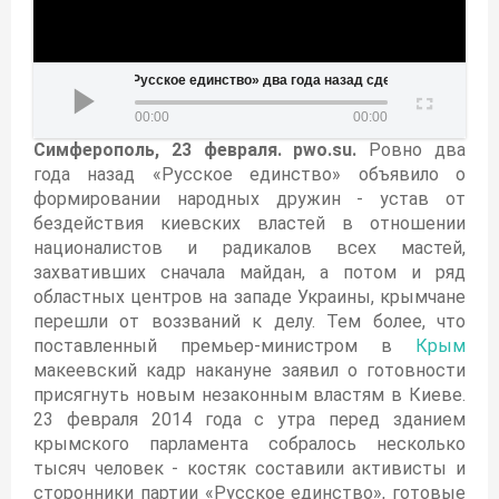
нство» два года назад сделало неотвратимой Крымскую весну (ВИДЕО)
00:00
00:00
Симферополь, 23 февраля. pwo.su.
Ровно два
года назад «Русское единство» объявило о
формировании народных дружин - устав от
бездействия киевских властей в отношении
националистов и радикалов всех мастей,
захвативших сначала майдан, а потом и ряд
областных центров на западе Украины, крымчане
перешли от воззваний к делу. Тем более, что
поставленный премьер-министром в
Крым
макеевский кадр накануне заявил о готовности
присягнуть новым незаконным властям в Киеве.
23 февраля 2014 года с утра перед зданием
крымского парламента собралось несколько
тысяч человек - костяк составили активисты и
сторонники партии «Русское единство», готовые