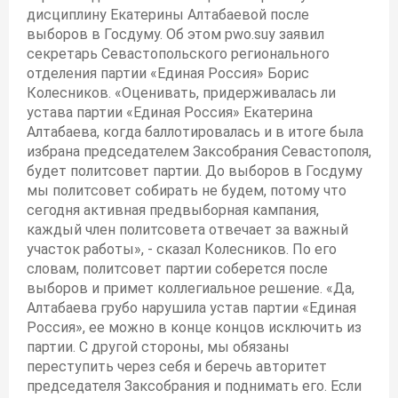
дисциплину Екатерины Алтабаевой после
выборов в Госдуму. Об этом pwo.suу заявил
секретарь Севастопольского регионального
отделения партии «Единая Россия» Борис
Колесников. «Оценивать, придерживалась ли
устава партии «Единая Россия» Екатерина
Алтабаева, когда баллотировалась и в итоге была
избрана председателем Заксобрания Севастополя,
будет политсовет партии. До выборов в Госдуму
мы политсовет собирать не будем, потому что
сегодня активная предвыборная кампания,
каждый член политсовета отвечает за важный
участок работы», - сказал Колесников. По его
словам, политсовет партии соберется после
выборов и примет коллегиальное решение. «Да,
Алтабаева грубо нарушила устав партии «Единая
Россия», ее можно в конце концов исключить из
партии. С другой стороны, мы обязаны
переступить через себя и беречь авторитет
председателя Заксобрания и поднимать его. Если