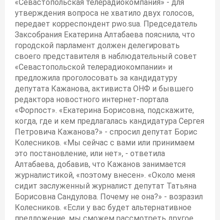
«Севастопольская телерадиокомпания» - для
утверждения вопроса не хватило двух голосов,
передает корреспондент pwo.suа. Председатель
Заксобрания Екатерина Алтабаева пояснила, что
городской парламент должен делегировать
своего представителя в наблюдательный совет
«Севастопольской телерадиокомпании» и
предложила проголосовать за кандидатуру
депутата Кажанова, активиста ОНФ и бывшего
редактора новостного интернет-портала
«Форпост». «Екатерина Борисовна, подскажите,
когда, где и кем предлагалась кандидатура Сергея
Петровича Кажанова?» - спросил депутат Борис
Колесников. «Мы сейчас с вами или принимаем
это постановление, или нет», - ответила
Алтабаева, добавив, что Кажанов занимается
журналистикой, «поэтому внесен». «Около меня
сидит заслуженный журналист депутат Татьяна
Борисовна Сандулова. Почему не она?» - возразил
Колесников. «Если у вас будет альтернативное
предложение, мы сможем рассмотреть другое