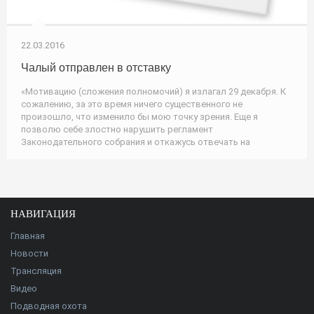
22.03.2016
Чалый отправлен в отставку
«Мотивацию (сложения полномочий) я излагал 29 декабря. К
сожалению, за это время ничего существенного не
произошло, что изменило бы мою точку зрения. Еще я
позволю себе злостно нарушить регламент
Законодательного собрания и откажусь отвечать на
НАВИГАЦИЯ
Главная
Новости
Трансляция
Видео
Подводная охота