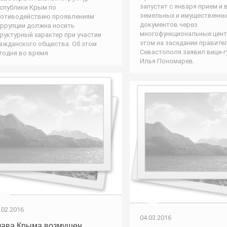
запустит с января прием и
спублики Крым по
земельных и имущественны
отиводействию проявлениям
документов через
ррупции должна носить
многофункциональные цент
руктурный характер при участии
этом на заседании правите
ажданского общества. Об этом
Севастополя заявил вице-
годня во время
Илья Пономарев.
.02.2016
04.03.2016
лава Крыма возмущен