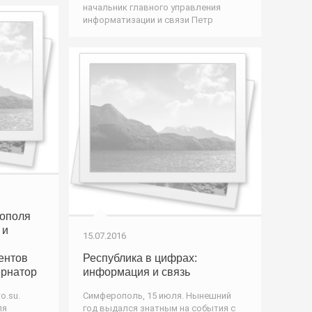
начальник главного управления
информатизации и связи Петр
тополя
 и
15.07.2016
ентов
Республика в цифрах:
ернатор
информация и связь
o.su.
Симферополь, 15 июля. Нынешний
ля
год выдался знатным на события с