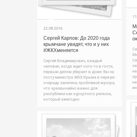
11
М
22.08.2016
С
Сергей Карпов: До 2020 года
о
крымчане увидят, что и у них
Се
#ЖКХменяется
Мн
Се
Сергей Владимирович, каждый
ок
человек, когда ждет кого-то в гости,
на
первым делом убирает в доме. Вы на
пр
посту министра ЖКХ Крыма в первую
на
очередь занялись проблемой мусора,
ин
что чрезвычайно важно для
республики как курортного региона,
который ежегодно