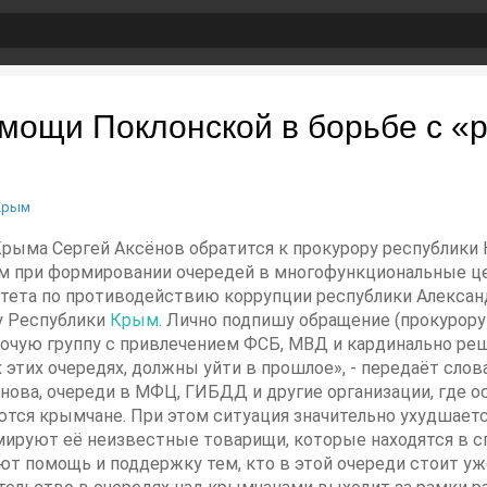
омощи Поклонской в борьбе с «
Крым
а Крыма Сергей Аксёнов обратится к прокурору республики
 при формировании очередей в многофункциональные цен
тета по противодействию коррупции республики Алекса
у Республики
Крым
. Лично подпишу обращение (прокурору
бочую группу с привлечением ФСБ, МВД и кардинально ре
этих очередях, должны уйти в прошлое», - передаёт слов
ова, очереди в МФЦ, ГИБДД и другие организации, где ос
ются крымчане. При этом ситуация значительно ухудшает
ируют её неизвестные товарищи, которые находятся в с
ют помощь и поддержку тем, кто в этой очереди стоит уже