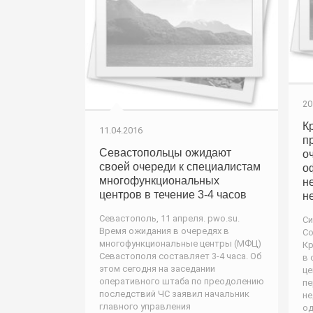
20
К
11.04.2016
п
Севастопольцы ожидают
о
своей очереди к специалистам
о
многофункциональных
н
центров в течение 3-4 часов
н
Севастополь, 11 апреля. pwo.su.
Си
Время ожидания в очередях в
Со
многофункциональные центры (МФЦ)
Кр
Севастополя составляет 3-4 часа. Об
в 
этом сегодня на заседании
це
оперативного штаба по преодолению
пе
последствий ЧС заявил начальник
не
главного управления
од