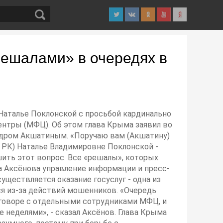
решалами» в очередях в
 Наталье Поклонской с просьбой кардинально
тры (МФЦ). Об этом глава Крыма заявил во
ндром Акшатиным. «Поручаю вам (Акшатину)
 РК) Наталье Владимировне Поклонской -
шить этот вопрос. Все «решалы», которых
а Аксёнова управление информации и пресс-
уществляется оказание госуслуг - одна из
ся из-за действий мошенников. «Очередь
говоре с отдельными сотрудниками МФЦ, и
 неделями», - сказал Аксёнов. Глава Крыма