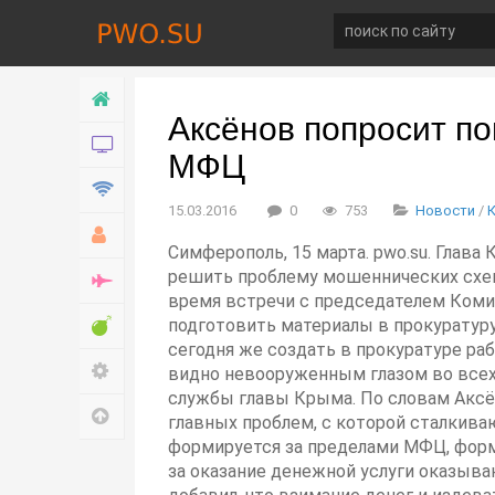
Главная
Аксёнов попросит п
Новости
МФЦ
Технологии
15.03.2016
0
753
Новости
/
Хобби
Симферополь, 15 марта. pwo.su. Глав
решить проблему мошеннических схем
Война
время встречи с председателем Коми
Развлечение
подготовить материалы в прокуратур
сегодня же создать в прокуратуре ра
Настройки
видно невооруженным глазом во всех 
службы главы Крыма. По словам Аксён
Наверх
главных проблем, с которой сталкива
формируется за пределами МФЦ, форм
за оказание денежной услуги оказыва