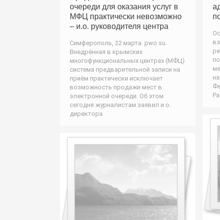
очереди для оказания услуг в
а
МФЦ практически невозможно
п
– и.о. руководителя центра
Ос
вз
Симферополь, 22 марта. pwo.su.
ре
Внедрённая в крымских
по
многофункциональных центрах (МФЦ)
м
система предварительной записи на
на
приём практически исключает
Фе
возможность продажи мест в
Ра
электронной очереди. Об этом
сегодня журналистам заявил и.о.
директора