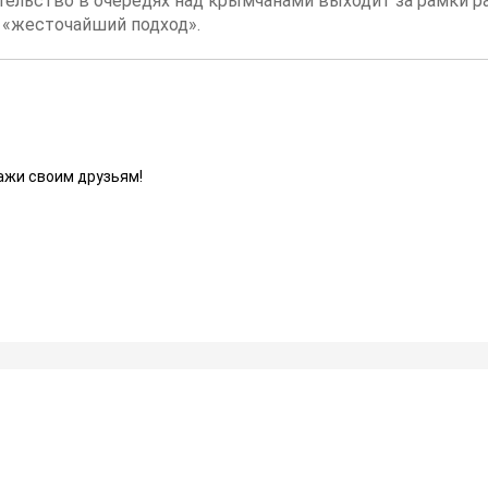
ательство в очередях над крымчанами выходит за рамки ра
«жесточайший подход».
ажи своим друзьям!