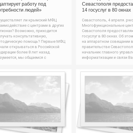
даптирует работу под
Севастополя предост
отребности людей»
14 госуслуг в 80 окнах
уществляет ли крымский МФЦ
Севастополь, 4 апреля. pwo
аимодействие с центрами в других
Многофункциональные цен
гионах? Возможно, приходится
Севастополя предоставля
лучать консультативную,
госуслуг в 80 окнах. Об это
етодическую помощь? Первые МФЦ
на аппаратном совещании 
чали открываться в Российской
правительстве Севастопол
дерации более 8 лет назад.
начальник главного управл
зумеется, мы общаемся с
информатизации и связи В