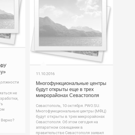
КФУ
ву»
11.10.2016
должности
Многофункциональные центры
в
будут открыты еще в трех
маться не
микрорайонах Севастополя
азработки,
ть
Севастополь, 10 октября. PWO.SU.
ком
Многофункциональные центры (МФЦ)
будут открыты в трех микрорайонах
 Верно?
Севастополя. Об этом сегодня на
аппаратном совещании в
правительстве Севастополя заявил