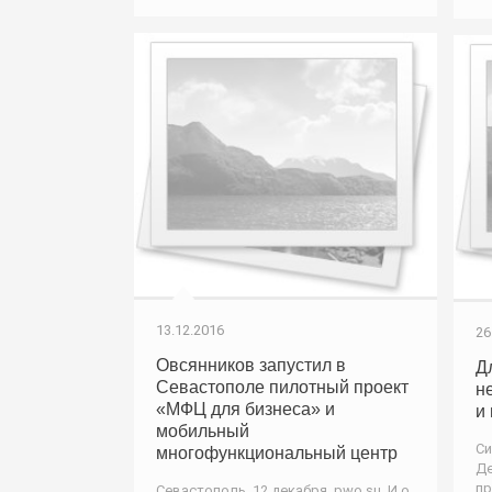
13.12.2016
26
Овсянников запустил в
Д
Севастополе пилотный проект
н
«МФЦ для бизнеса» и
и
мобильный
Си
многофункциональный центр
Де
пр
Севастополь, 12 декабря. pwo.su. И.о.