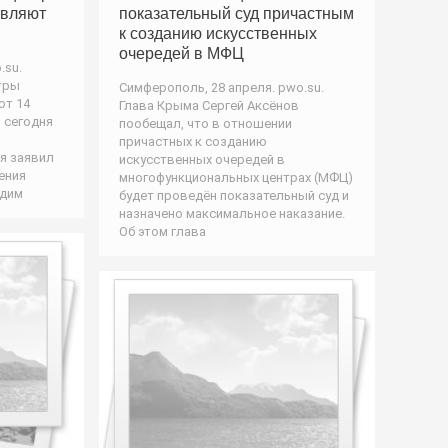
авляют
показательный суд причастным
к созданию искусственных
очередей в МФЦ
.su.
тры
Симферополь, 28 апреля. pwo.su.
ют 14
Глава Крыма Сергей Аксёнов
м сегодня
пообещал, что в отношении
в
причастных к созданию
я заявил
искусственных очередей в
ения
многофункциональных центрах (МФЦ)
адим
будет проведён показательный суд и
назначено максимальное наказание.
Об этом глава