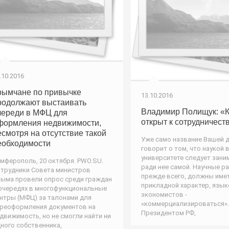
.10.2016
рымчане по привычке
13.10.2016
родолжают выстаивать
Владимир Полищук: «
череди в МФЦ для
открыт к сотрудничест
формления недвижимости,
есмотря на отсутствие такой
Уже само название Вашей 
еобходимости
говорит о том, что наукой 
университете следует зани
мферополь, 20 октября. PWO.SU.
ради нее самой. Научные р
трудники Совета министров
прежде всего, должны име
ыма провели опрос среди граждан
прикладной характер, язы
очередях в многофункциональные
экономистов -
нтры (МФЦ) за талонами для
«коммерциализироваться».
реоформления документов на
Президентом РФ,
движимость, но не смогли найти ни
ного собственника,