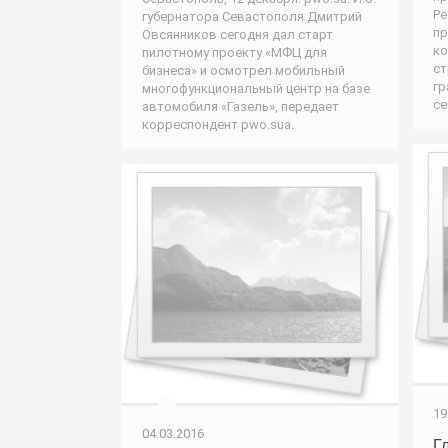
Ре
губернатора Севастополя Дмитрий
пр
Овсянников сегодня дал старт
ко
пилотному проекту «МФЦ для
ст
бизнеса» и осмотрел мобильный
гр
многофункциональный центр на базе
се
автомобиля «Газель», передает
корреспондент pwo.suа.
19
04.03.2016
Г