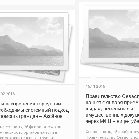
15.11.2016
.02.2016
Правительство Севас
начнет с января прием
ля искоренения коррупции
выдачу земельных и
еобходимы системный подход
имущественных докум
 помощь граждан – Аксёнов
через МФЦ – вице-губ
мферополь, 26 февраля. pwo.su.
Севастополь, 15 ноября. pw
ятельность органов власти и
Правительство Севастопо
авоохранительных структур