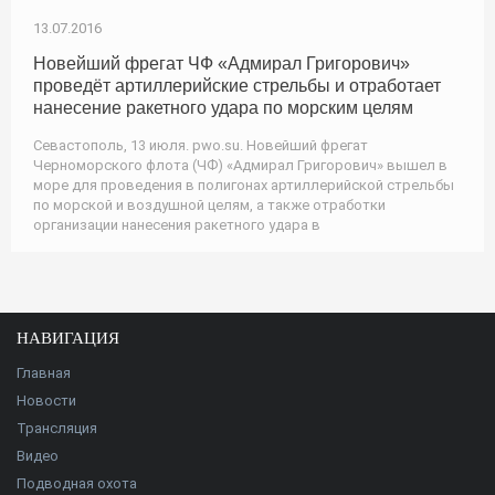
13.07.2016
Новейший фрегат ЧФ «Адмирал Григорович»
проведёт артиллерийские стрельбы и отработает
нанесение ракетного удара по морским целям
Севастополь, 13 июля. pwo.su. Новейший фрегат
Черноморского флота (ЧФ) «Адмирал Григорович» вышел в
море для проведения в полигонах артиллерийской стрельбы
по морской и воздушной целям, а также отработки
организации нанесения ракетного удара в
НАВИГАЦИЯ
Главная
Новости
Трансляция
Видео
Подводная охота