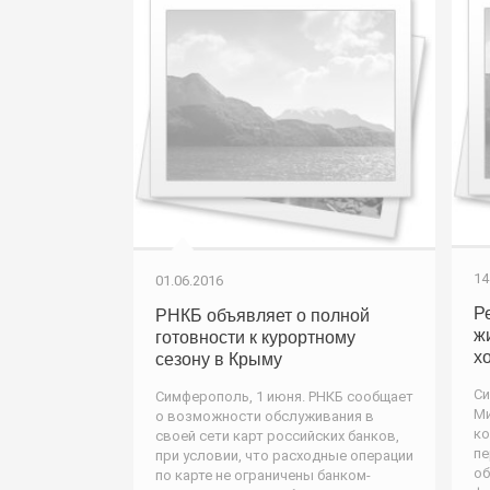
14
01.06.2016
Р
РНКБ объявляет о полной
ж
готовности к курортному
х
сезону в Крыму
Си
Симферополь, 1 июня. РНКБ сообщает
Ми
о возможности обслуживания в
ко
своей сети карт российских банков,
пе
при условии, что расходные операции
об
по карте не ограничены банком-