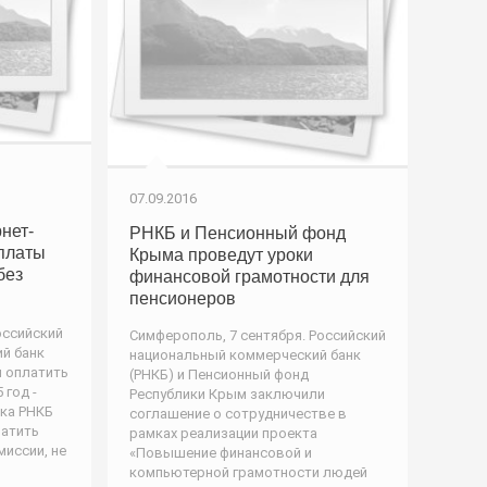
07.09.2016
нет-
РНКБ и Пенсионный фонд
платы
Крыма проведут уроки
без
финансовой грамотности для
пенсионеров
оссийский
Симферополь, 7 сентября. Российский
й банк
национальный коммерческий банк
 оплатить
(РНКБ) и Пенсионный фонд
 год -
Республики Крым заключили
нка РНКБ
соглашение о сотрудничестве в
латить
рамках реализации проекта
миссии, не
«Повышение финансовой и
компьютерной грамотности людей