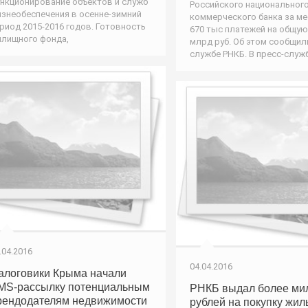
нкционирование объектов и служб
Российского национальног
знеобеспечения в осенне-зимний
коммерческого банка за ме
риод 2015-2016 годов. Готовность
670 тыс платежей на общую
лищного фонда,
млрд руб. Об этом сообщили
службе РНКБ. В пресс-служ
.04.2016
04.04.2016
алоговики Крыма начали
MS-рассылку потенциальным
РНКБ выдал более ми
рендодателям недвижимости
рублей на покупку жил