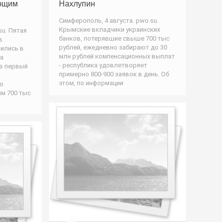
ющим
Нахлупин
Симферополь, 4 августа. pwo.su.
Крымские вкладчики украинских
su. Пятая
банков, потерявшие свыше 700 тыс
в
рублей, ежедневно забирают до 30
тились в
млн рублей компенсационных выплат
а
- республика удовлетворяет
в первый
примерно 800-900 заявок в день. Об
этом, по информации
о
м 700 тыс