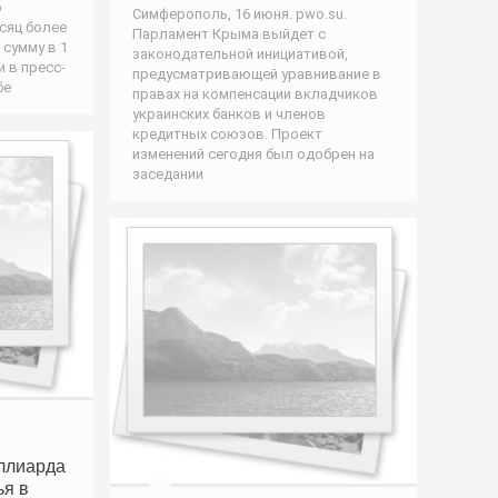
о
Симферополь, 16 июня. pwo.su.
сяц более
Парламент Крыма выйдет с
 сумму в 1
законодательной инициативой,
 в пресс-
предусматривающей уравнивание в
бе
правах на компенсации вкладчиков
украинских банков и членов
кредитных союзов. Проект
изменений сегодня был одобрен на
заседании
ллиарда
ья в