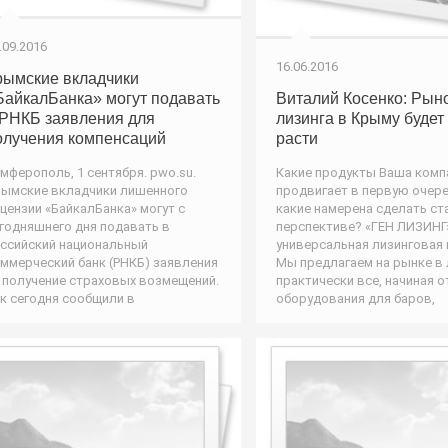
.09.2016
16.06.2016
рымские вкладчики
БайкалБанка» могут подавать
Виталий Косенко: Рын
 РНКБ заявления для
лизинга в Крыму будет
олучения компенсаций
расти
мферополь, 1 сентября. pwo.su.
Какие продукты Ваша комп
ымские вкладчики лишенного
продвигает в первую очере
цензии «БайкалБанка» могут с
какие намерена сделать ст
годняшнего дня подавать в
перспективе? «ГЕН ЛИЗИНГ»
ссийский национальный
универсальная лизинговая 
ммерческий банк (РНКБ) заявления
Мы предлагаем на рынке в 
 получение страховых возмещений.
практически все, начиная о
к сегодня сообщили в
оборудования для баров,