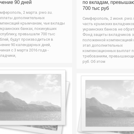
ечение 90 дней
по вкладам, превыша
700 тыс руб
мферополь, 2 марта. pwo.su.
платы дополнительных
Симферополь, 2 июня. pwo.
мпенсаций крымчанам, чьи вклады
часть крымских вкладчико
украинских банках, покинувших
украинских банков не обра
спублику, превышали 700 тыс
Фонд защиты вкладчиков з
блей, будут производиться в
положенной компенсацией 
чение 90 календарных дней,
этап дополнительных
чиная с 3 марта 2016 года -
компенсационных выплат п
ладчики,
требованиям, превышающи
руб. Об этом