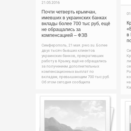
21.05.2016
Почти четверть крымчан,
01
имевших в украинских банках
К
вклады более 700 тыс руб, ещё
«
не обращались за
в
компенсацией – ФЗВ
п
Симферополь, 21 мая. pwo.su. Более
двух тысяч бывших клиентов
Си
украинских банков, прекративших
Кр
работу в Крыму, ещё не обращались
ли
за получением дополнительных
се
компенсационных выплат по
Ро
вкладам, превышающим 700 тыс руб.
ко
Об этом сегодня сообщила
на
Ка