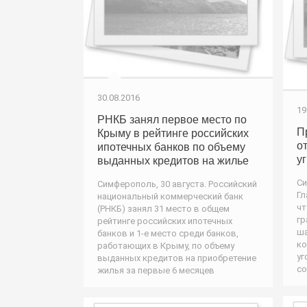
30.08.2016
19
РНКБ занял первое место по
П
Крыму в рейтинге российских
о
ипотечных банков по объему
у
выданных кредитов на жилье
Си
Симферополь, 30 августа. Российский
Гл
национальный коммерческий банк
чт
(РНКБ) занял 31 место в общем
гр
рейтинге российских ипотечных
ша
банков и 1-е место среди банков,
ко
работающих в Крыму, по объему
уг
выданных кредитов на приобретение
со
жилья за первые 6 месяцев