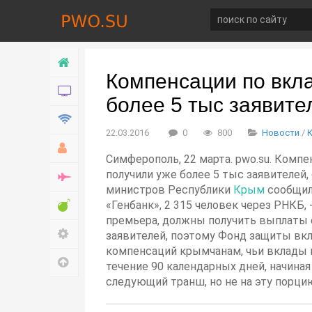
Главная
Компенсации по вкла
Новости
более 5 тыс заявите
Технологии
22.03.2016
0
800
Новости
/
Хобби
Симферополь, 22 марта. pwo.su. Комп
получили уже более 5 тыс заявителей,
Война
министров Республики
Крым
сообщил 
Развлечение
«Генбанк», 2 315 человек через РНКБ,
премьера, должны получить выплаты е
Настройки
заявителей, поэтому Фонд защиты вк
компенсаций крымчанам, чьи вклады в
Наверх
течение 90 календарных дней, начиная
следующий транш, но не на эту порци