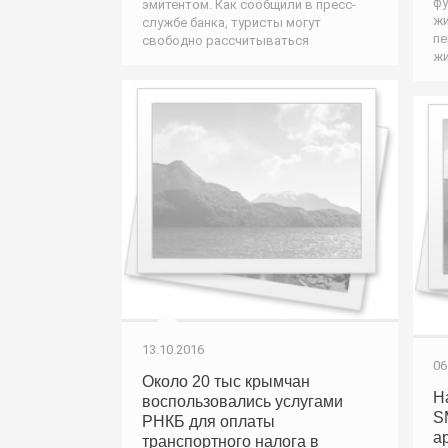
фу
эмитентом. Как сообщили в пресс-
жи
службе банка, туристы могут
пе
свободно рассчитываться
жи
13.10.2016
06
Около 20 тыс крымчан
Н
воспользовались услугами
S
РНКБ для оплаты
а
транспортного налога в