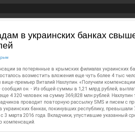
дам в украинских банках свыше
лей
Крым
енсации за потерянные в крымских филиалах украинских 
 осталось возместить вложения еще чуть более 4 тыс чел
вице-премьер Виталий Нахлупин. «Получили компенсации 5
 - сообщил он. - Из общей суммы в 1,21 млрд рублей, выпл
ще 4 320 человек на сумму 369,828 млн рублей. Нахлупи
ладчиков проводит повторную рассылку SMS и писем с п
 украинских банках, покинувших республику, превышали 7
 с 3 марта 2016 года. Вкладчики, упустившие указанный с
ю компенсаций.