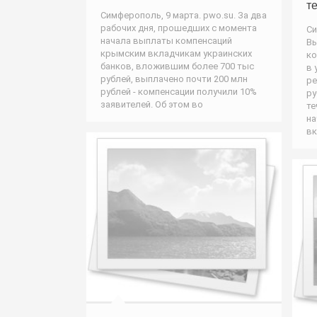
т
Симферополь, 9 марта. pwo.su. За два
рабочих дня, прошедших с момента
Си
начала выплаты компенсаций
Вы
крымским вкладчикам украинских
ко
банков, вложившим более 700 тыс
в 
рублей, выплачено почти 200 млн
ре
рублей - компенсации получили 10%
ру
заявителей. Об этом во
те
на
вк