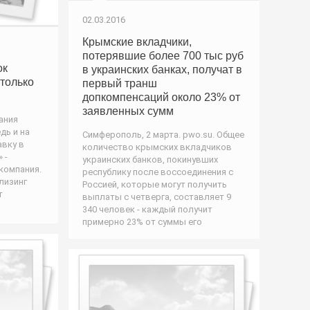
02.03.2016
Крымские вкладчики,
потерявшие более 700 тыс руб
ок
в украинских банках, получат в
 только
первый транш
допкомпенсаций около 23% от
заявленных сумм
ания
дь и на
Симферополь, 2 марта. pwo.su. Общее
авку в
количество крымских вкладчиков
 -
украинских банков, покинувших
компания.
республику после воссоединения с
лизинг
Россией, которые могут получить
т
выплаты с четверга, составляет 9
340 человек - каждый получит
примерно 23% от суммы его