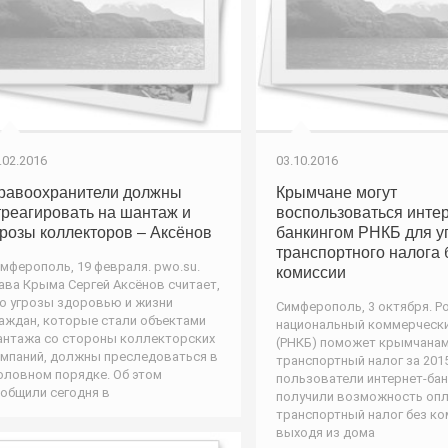
.02.2016
03.10.2016
равоохранители должны
Крымчане могут
треагировать на шантаж и
воспользоваться интер
грозы коллекторов – Аксёнов
банкингом РНКБ для у
транспортного налога 
мферополь, 19 февраля. pwo.su.
комиссии
ава Крыма Сергей Аксёнов считает,
о угрозы здоровью и жизни
Симферополь, 3 октября. Р
аждан, которые стали объектами
национальный коммерчески
нтажа со стороны коллекторских
(РНКБ) поможет крымчанам
мпаний, должны преследоваться в
транспортный налог за 2015
оловном порядке. Об этом
пользователи интернет-ба
общили сегодня в
получили возможность оп
транспортный налог без ко
выходя из дома