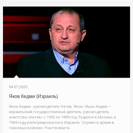
04.07.2020
Яков Кедми (Израиль)
Яков Кедми - руководитель Натив. Яков «Яша» Кедми —
израильский государственный деятель, руководитель
агентства «Натив» с 1992 по 1999 год. Родился в Москве, в
1969 году репатриировался в Израиль. Служил в армии в
танковых войсках. Участвовал в