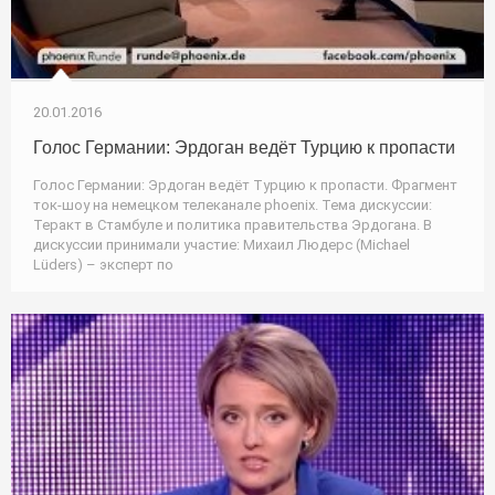
20.01.2016
Голос Германии: Эрдоган ведёт Турцию к пропасти
Голос Германии: Эрдоган ведёт Турцию к пропасти. Фрагмент
ток-шоу на немецком телеканале phoenix. Тема дискуссии:
Теракт в Стамбуле и политика правительства Эрдогана. В
дискуссии принимали участие: Михаил Людерс (Michael
Lüders) – эксперт по