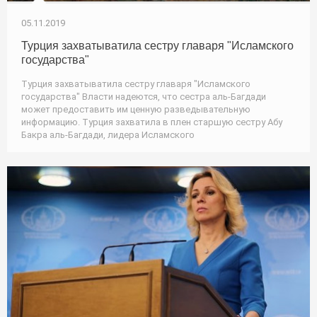
05.11.2019
Турция захватыватила сестру главаря "Исламского
государства"
Турция захватыватила сестру главаря "Исламского
государства" Власти надеются, что сестра аль-Багдади
может предоставить им ценную разведывательную
информацию. Турция захватила в плен старшую сестру Абу
Бакра аль-Багдади, лидера Исламского