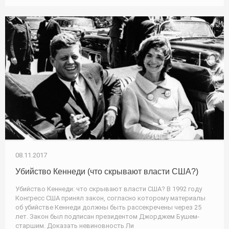
08.11.2017
Убийство Кеннеди (что скрывают власти США?)
Убийство Кеннеди: что скрывают власти США? В 1992 году
Конгресс США принял закон, согласно которому материалы
об убийстве Кеннеди должны быть рассекречены через 25
лет. Закон был подписан президентом Джорджем Бушем-
старшим. Доказать невиновность Ли