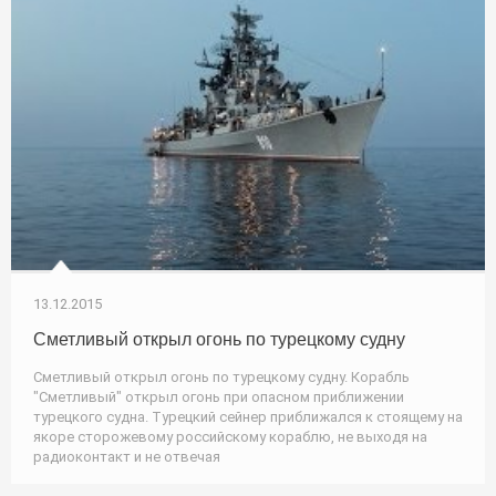
13.12.2015
Сметливый открыл огонь по турецкому судну
Сметливый открыл огонь по турецкому судну. Корабль
"Сметливый" открыл огонь при опасном приближении
турецкого судна. Турецкий сейнер приближался к стоящему на
якоре сторожевому российскому кораблю, не выходя на
радиоконтакт и не отвечая