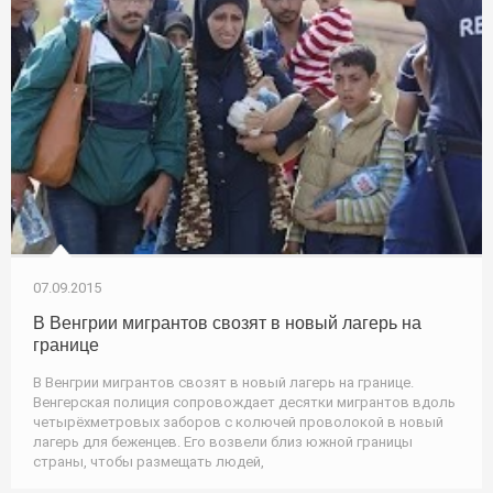
07.09.2015
В Венгрии мигрантов свозят в новый лагерь на
границе
В Венгрии мигрантов свозят в новый лагерь на границе.
Венгерская полиция сопровождает десятки мигрантов вдоль
четырёхметровых заборов с колючей проволокой в новый
лагерь для беженцев. Его возвели близ южной границы
страны, чтобы размещать людей,