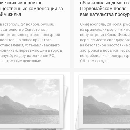
риезжих чиновников
вблизи жилых домов в
ущественные компенсации за
Первомайском после
айм жилья
вмешательства проку
вастополь, 24 ноября. pwo.su.
Симферополь, 28 июля. pwo
авительство Севастополя
из крупнейших молочных к
овлетворило протест прокурора
полуострова «Крым-Фарми
носительно ранее принятого
перенёс места складирова
становления, устанавливающего
на безопасное расстояние 
новникам, переезжающим в город
застройки в посёлке Перв
 службу из других регионов РФ,
по требованию прокуратур
щественные денежные
Об этом сегодня