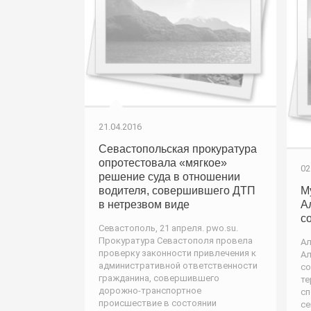
21.04.2016
Севастопольская прокуратура
опротестовала «мягкое»
02
решение суда в отношении
водителя, совершившего ДТП
М
в нетрезвом виде
А
с
Севастополь, 21 апреля. pwo.su.
Прокуратура Севастополя провела
Ал
проверку законности привлечения к
Ал
административной ответственности
со
гражданина, совершившего
те
дорожно-транспортное
сп
происшествие в состоянии
се