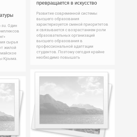
превращается в искусство
Развитие современной системы
ратуры
высшего образования
характеризуется сменой приоритетов
.su. Один
и связывается с возрастанием роли
омплексов
образовательных организаций
нг»
высшего образования в
ния сырья
профессиональной адаптации
от жилой
студентов. Поэтому сегодня крайне
омайское
необходимо повышать
ы Крыма.