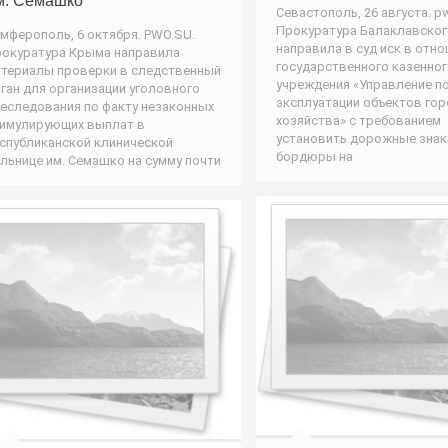
м. Семашко
Севастополь, 26 августа. p
Прокуратура Балаклавског
мферополь, 6 октября. PWO.SU.
направила в суд иск в отн
окуратура Крыма направила
государственного казенно
териалы проверки в следственный
учреждения «Управление п
ган для организации уголовного
эксплуатации объектов го
еследования по факту незаконных
хозяйства» с требованием
имулирующих выплат в
установить дорожные знак
спубликанской клинической
бордюры на
льнице им. Семашко на сумму почти