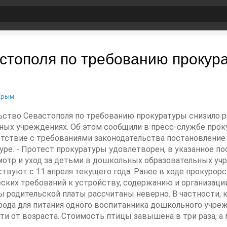
стополя по требованию прокур
Крым
ельство Севастополя по требованию прокуратуры снизило 
ных учреждениях. Об этом сообщили в пресс-службе прок
тствие с требованиями законодательства постановление 
туре. - Протест прокуратуры удовлетворен, в указанное 
мотр и уход за детьми в дошкольных образовательных у
ствуют с 11 апреля текущего года. Ранее в ходе прокурор
ских требований к устройству, содержанию и организац
 родительской платы рассчитаны неверно. В частности, 
рода для питания одного воспитанника дошкольного учреж
ти от возраста. Стоимость птицы завышена в три раза, а м