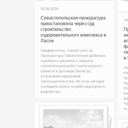
03.06.2016
Севастопольская прокуратура
10
приостановила через суд
строительство
П
оздоровительного комплекса в
н
Ласпи
в
ф
Симферополь, 3 июня. pwo.su.
т
Прокуратура Севастополя добилась
в
судебного решения о запрете
строительных работ капитального
Си
объекта в урочище Ласпи до
Ке
устранения нарушений
пр
законодательства. Об этом сегодня
пр
сообщила пресс-служба надзорного
Ро
ведомства.
во
фа
Чу
го