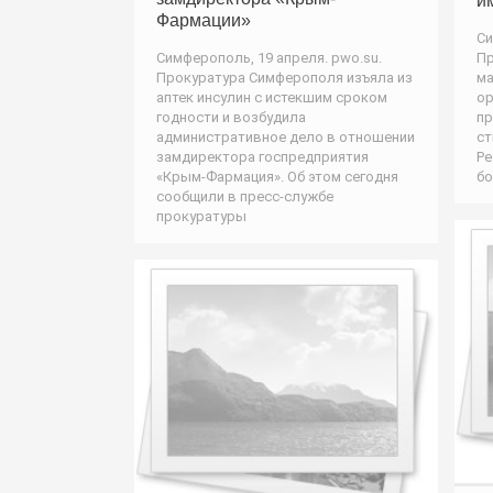
и
Фармации»
Си
Симферополь, 19 апреля. pwo.su.
Пр
Прокуратура Симферополя изъяла из
ма
аптек инсулин с истекшим сроком
ор
годности и возбудила
пр
административное дело в отношении
ст
замдиректора госпредприятия
Ре
«Крым-Фармация». Об этом сегодня
бо
сообщили в пресс-службе
прокуратуры