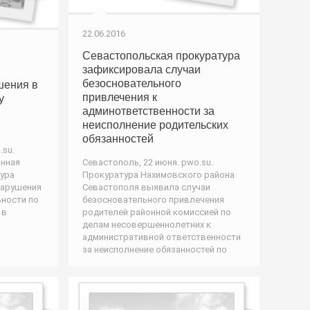
22.06.2016
Севастопольская прокуратура
зафиксировала случаи
безосновательного
шения в
привлечения к
у
админответственности за
неисполнение родительских
обязанностей
.su.
нная
Севастополь, 22 июня. pwo.su.
ура
Прокуратура Нахимовского района
нарушения
Севастополя выявила случаи
ьности по
безосновательного привлечения
 в
родителей районной комиссией по
я
делам несовершеннолетних к
административной ответственности
за неисполнение обязанностей по