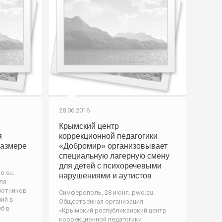
28.06.2016
Крымский центр
я
коррекционной педагогики
размере
«Добромир» организовывает
специальную лагерную смену
для детей с психоречевыми
o.su.
нарушениями и аутистов
ля
ботников
Симферополь, 28 июня. pwo.su.
ий в
Общественная организация
уб в
«Крымский республиканский центр
коррекционной педагогики