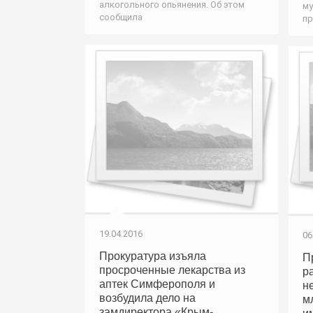
алкогольного опьянения. Об этом
му
сообщила
пр
19.04.2016
06
Прокуратура изъяла
П
просроченные лекарства из
р
аптек Симферополя и
н
возбудила дело на
м
замдиректора «Крым-