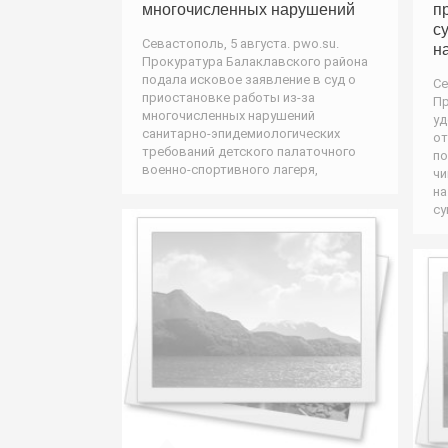
многочисленных нарушений
п
с
Севастополь, 5 августа. pwo.su.
н
Прокуратура Балаклавского района
подала исковое заявление в суд о
Се
приостановке работы из-за
Пр
многочисленных нарушений
уд
санитарно-эпидемиологических
от
требований детского палаточного
по
военно-спортивного лагеря,
чи
на
су