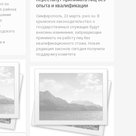
wo.su.
опыта и квалификации
о района
ошении
Симферополь, 22 марта. pwo.su. В
го
крымское законодательство о
о
государственных служащих будут
родского
внесены изменения, запрещающие
принимать на работу лиц без
и и
квалификационного стажа. Новая
редакция законов сегодня получила
поддержку комитета