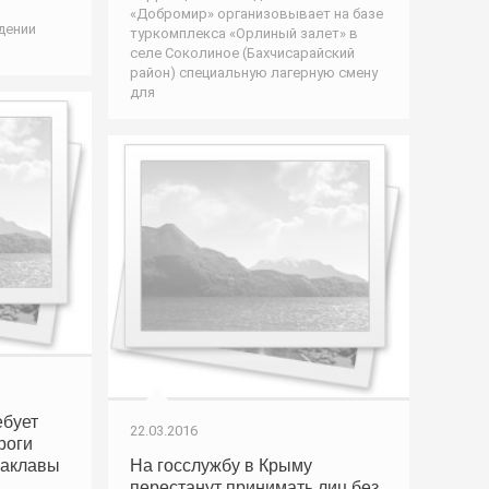
«Добромир» организовывает на базе
дении
туркомплекса «Орлиный залет» в
селе Соколиное (Бахчисарайский
район) специальную лагерную смену
для
ебует
22.03.2016
роги
лаклавы
На госслужбу в Крыму
перестанут принимать лиц без