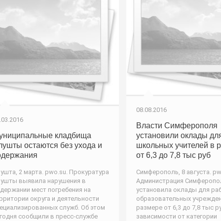
08.08.2016
.03.2016
Власти Симферополя
униципальные кладбища
установили оклады дл
лушты остаются без ухода и
школьных учителей в 
одержания
от 6,3 до 7,8 тыс руб
ушта, 2 марта. pwo.su. Прокуратура
Симферополь, 8 августа. pw
ушты выявила нарушения в
Администрация Симферопо
держании мест погребения на
установила оклады для ра
рритории округа и деятельности
образовательных учрежден
ециализированных служб. Об этом
размере от 6,3 до 7,8 тыс р
годня сообщили в пресс-службе
зависимости от категории