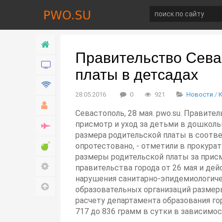
Главная
Правительство Сева
Новости
платы в детсадах
Технологии
28.05.2016
0
921
Новости
/
Хобби
Севастополь, 28 мая. pwo.su. Правит
присмотр и уход за детьми в дошколь
Война
размера родительской платы в соотве
Развлечение
опротестовано, - отметили в прокура
размеры родительской платы за прис
Настройки
правительства города от 26 мая и дей
нарушения санитарно-эпидемиологиче
Наверх
образовательных организаций размеры
расчету департамента образования го
717 до 836 грамм в сутки в зависимос