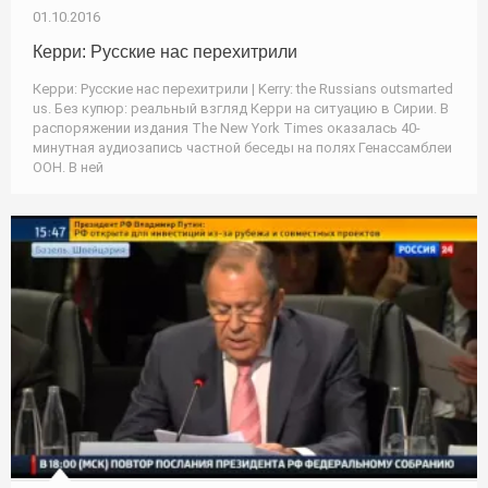
01.10.2016
Керри: Русские нас перехитрили
Керри: Русские нас перехитрили | Kerry: the Russians outsmarted
us. Без купюр: реальный взгляд Керри на ситуацию в Сирии. В
распоряжении издания The New York Times оказалась 40-
минутная аудиозапись частной беседы на полях Генассамблеи
ООН. В ней