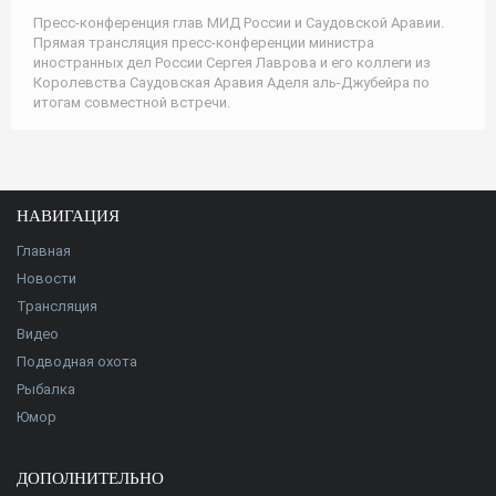
Пресс-конференция глав МИД России и Саудовской Аравии.
Прямая трансляция пресс-конференции министра
иностранных дел России Сергея Лаврова и его коллеги из
Королевства Саудовская Аравия Аделя аль-Джубейра по
итогам совместной встречи.
НАВИГАЦИЯ
Главная
Новости
Трансляция
Видео
Подводная охота
Рыбалка
Юмор
ДОПОЛНИТЕЛЬНО