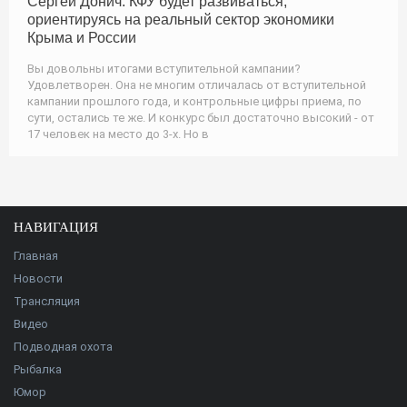
Сергей Донич: КФУ будет развиваться,
ориентируясь на реальный сектор экономики
Крыма и России
Вы довольны итогами вступительной кампании?
Удовлетворен. Она не многим отличалась от вступительной
кампании прошлого года, и контрольные цифры приема, по
сути, остались те же. И конкурс был достаточно высокий - от
17 человек на место до 3-х. Но в
НАВИГАЦИЯ
Главная
Новости
Трансляция
Видео
Подводная охота
Рыбалка
Юмор