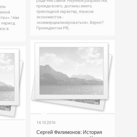
ради нее самой. Научные разработки,
а
прежде всего, должны иметь
ель
прикладной характер, языком
енной
экономистов -
ство». Чем
«коммерциализироваться». Верно?
в период
Президентом РФ,
ась в
14.10.2016
Сергей Филимонов: История