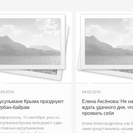
.09.2016
04.03.2016
усульмане Крыма празднуют
Елена Аксёнова: Не н
урбан-байрам
ждать удачного дня, ч
проявить себя
мферополь, 12 сентября. pwo.su.
сульмане Крыма празднуют один
Елена Александровна, как 
 главных мусульманских
сами представились нашим