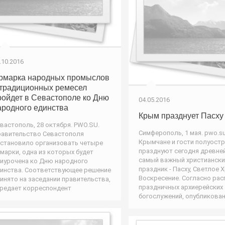
.10.2016
рмарка народных промыслов
 традиционных ремесел
ройдет в Севастополе ко Дню
04.05.2016
ародного единства
Крым празднует Пасху
вастополь, 28 октября. PWO.SU.
Симферополь, 1 мая. pwo.su
авительство Севастополя
Крымчане и гости полуост
становило организовать четыре
празднуют сегодня древне
марки, одна из которых будет
самый важный христиански
иурочена ко Дню народного
праздник - Пасху, Светлое 
инства. Соответствующее решение
Воскресение. Согласно ра
инято на заседании правительства,
праздничных архиерейских
редает корреспондент
богослужений, опубликован