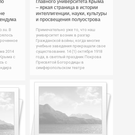
ло
главного университета Крыма
– яркая страница в истории
не
интеллигенции, науки, культуры
ендума
и просвещения полуострова
.su. В
Примечательно уже то, что наш
оялось
университет возник в разгар
уроченное
Гражданской войны, когда многие
учебные заведения прекращали свое
ма 2014
существование. 14 (1) октября 1918
 Крыма с
года, в светлый праздник Покрова
сь с
Пресвятой Богородицы в
андира
симферопольском театре