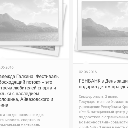
.06.2016
02.06.2016
адежда Галкина: Фестиваль
ГЕНБАНК в День защи
Восходящий поток» – это
подарил детям праздн
стреча любителей спорта и
узыки с наследием
Симферополь, 2 июня.
олошина, Айвазовского и
Государственное бюджетн
рина
учреждение Республики Кр
«Реабилитационный центр д
к и когда появилась идея
подростков с ограниченны
ганизовать спортивно-
возможностями» совместн
зыкальный фестиваль
«ГЕНБАНК» 1 июня в честь 