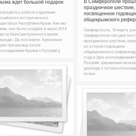
В Симферополе прош
рыма ждет большой подарок
праздничное шествие,
сскажите о работе отделения
посвященное годовщи
ссийского исторического
общекрымского рефер
щества в Республике Крым. Как мы
аем, оно было создано в июне 2014
Симферополь, 16 марта. pwo
да на базе Центрального музея
Симферополе сегодня сост
вриды. Да, все верно. Буквально
праздничное шествие, при
рез три месяца после
ко второй годовщине
ссоединения Крыма с Россией у
общекрымского референду
года и Дню воссоединения
Россией. Церемония начала
доклада о готовности ком
полка