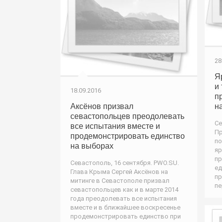
28
Я
и
18.09.2016
п
Аксёнов призвал
н
севастопольцев преодолевать
Се
все испытания вместе и
Пр
продемонстрировать единство
по
на выборах
яр
пр
Севастополь, 16 сентября. PWO.SU.
ед
Глава Крыма Сергей Аксёнов на
пр
митинге в Севастополе призвал
пе
севастопольцев как и в марте 2014
года преодолевать все испытания
вместе и в ближайшее воскресенье
продемонстрировать единство при