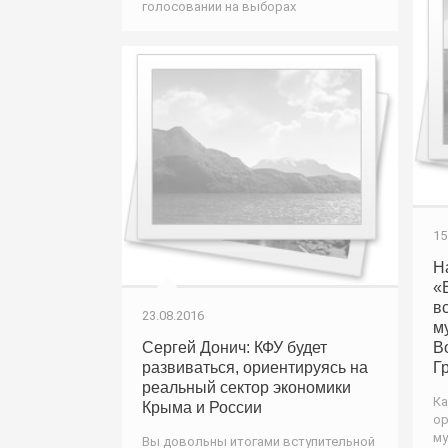
голосовании на выборах
15
Н
«
в
23.08.2016
м
Сергей Донич: КФУ будет
В
развиваться, ориентируясь на
Г
реальный сектор экономики
Ка
Крыма и России
ор
му
Вы довольны итогами вступительной