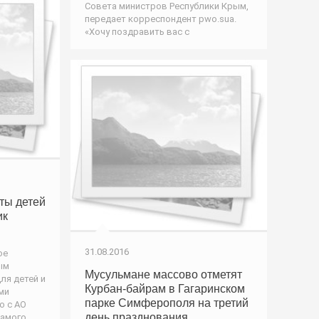
Совета министров Республики Крым,
передает корреспондент pwo.suа.
«Хочу поздравить вас с
ты детей
ик
31.08.2016
ое
ым
Мусульмане массово отметят
ля детей и
Курбан-байрам в Гагаринском
ми
парке Симферополя на третий
о с АО
день празднования
самого