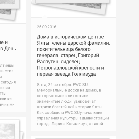
25.09.2016
Дома в историческом центре
е и
Ялты: члены царской фамилии,
 в День
похитительница белого
генерала, старец Григорий
Распутин, сиделец
Ялтинцы
Петропавловской крепости и
динства
первая звезда Голливуда
и
 сегодня
Ялта, 24 сентября. PWO.SU.
ления
Мемориальные доски на домах, в
лты
которых жили или гостили
лжится
знаменитые люди, увековечат
ничными
штрихи богатейшей истории Ялты.
Как сообщила PWO.SUу начальник
управления культуры администрации
города Лариса Ковальчук, с такой