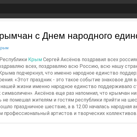
крымчан с Днем народного един
Крым
а Республики
Крым
Сергей Аксёнов поздравил всех россия
оздравляю всех, поздравляю всю Россию, всю нашу стран
ва Крыма подчеркнул, что именно народное единство подд
рения. «Этот праздник - это такое событие знаковое для в
нашей жизни именно народное единство поддерживало стр
к символичен». Аксёнов еще раз напомнил, что крымчан н
ь не помешал жителям и гостям республики прийти на шест
ошло праздничное шествие, а в 12.00 началась народная 
м профессиональный артистов и творческих коллективов