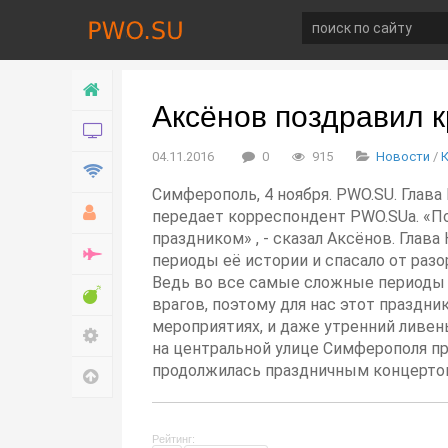
Главная
Аксёнов поздравил 
Новости
04.11.2016
0
915
Новости
/
Технологии
Симферополь, 4 ноября. PWO.SU. Глав
Хобби
передает корреспондент PWO.SUа. «П
праздником» , - сказал Аксёнов. Гла
Война
периоды её истории и спасало от разо
Ведь во все самые сложные периоды 
Развлечение
врагов, поэтому для нас этот праздни
мероприятиях, и даже утренний ливен
Настройки
на центральной улице Симферополя пр
продолжилась праздничным концерто
Наверх
Рейтинг: