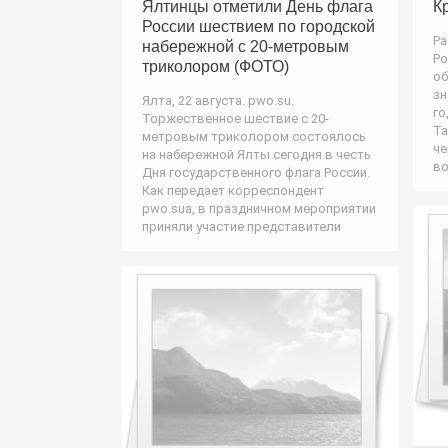
Ялтинцы отметили День флага
К
России шествием по городской
Ра
набережной с 20-метровым
Ро
триколором (ФОТО)
об
зн
Ялта, 22 августа. pwo.su.
го
Торжественное шествие с 20-
Та
метровым триколором состоялось
че
на набережной Ялты сегодня в честь
во
Дня государственного флага России.
Как передает корреспондент
pwo.suа, в праздничном мероприятии
приняли участие представители