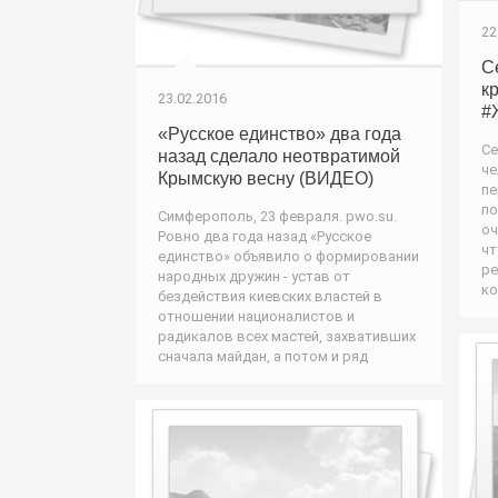
22
С
к
23.02.2016
#
«Русское единство» два года
Се
назад сделало неотвратимой
че
Крымскую весну (ВИДЕО)
пе
по
Симферополь, 23 февраля. pwo.su.
оч
Ровно два года назад «Русское
чт
единство» объявило о формировании
ре
народных дружин - устав от
ко
бездействия киевских властей в
отношении националистов и
радикалов всех мастей, захвативших
сначала майдан, а потом и ряд