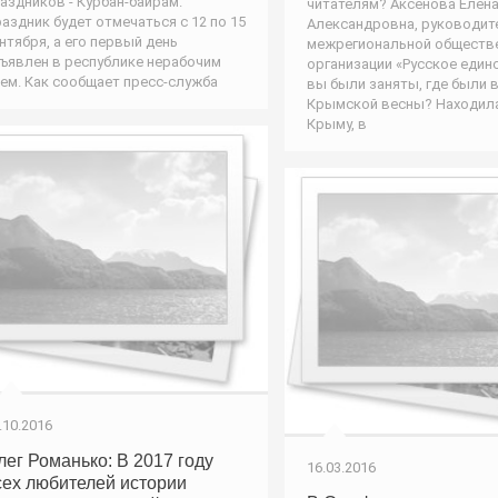
аздников - Курбан-байрам.
читателям? Аксёнова Елен
аздник будет отмечаться с 12 по 15
Александровна, руководит
нтября, а его первый день
межрегиональной обществ
ъявлен в республике нерабочим
организации «Русское един
ем. Как сообщает пресс-служба
вы были заняты, где были 
Крымской весны? Находил
Крыму, в
.10.2016
лег Романько: В 2017 году
16.03.2016
сех любителей истории