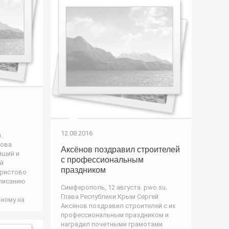
12.08.2016
.
рова
Аксёнов поздравил строителей
йший и
с профессиональным
й
праздником
Христово
списанию
Симферополь, 12 августа. pwo.su.
Глава Республики Крым Сергей
ному на
Аксёнов поздравил строителей с их
профессиональным праздником и
наградил почетными грамотами