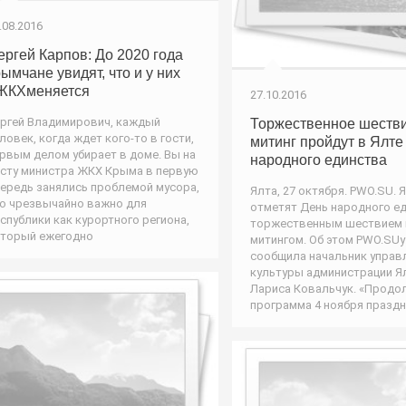
.08.2016
ергей Карпов: До 2020 года
рымчане увидят, что и у них
ЖКХменяется
27.10.2016
ргей Владимирович, каждый
Торжественное шестви
ловек, когда ждет кого-то в гости,
митинг пройдут в Ялте
рвым делом убирает в доме. Вы на
народного единства
сту министра ЖКХ Крыма в первую
ередь занялись проблемой мусора,
Ялта, 27 октября. PWO.SU. 
о чрезвычайно важно для
отметят День народного е
спублики как курортного региона,
торжественным шествием 
торый ежегодно
митингом. Об этом PWO.SUу
сообщила начальник управ
культуры администрации Я
Лариса Ковальчук. «Продо
программа 4 ноября празд