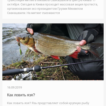
трансляция митинга Михаила Саакашвили в центре Киева 17
октября. Сегодня в Киеве проходит массовая акция протеста,
организованная экс-президентом Грузии Михеилом
Саакашвили. На митинг съезжаются
16.09.2019
Как ловить язя?
Как ловить язя? Язь представляет собой крупную рыбу