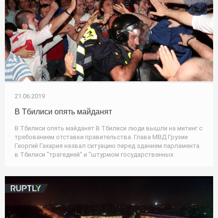
21.06.2019
В Тбилиси опять майданят
В Тбилиси опять майданят В Тбилиси люди вышли на митинг с
требованием отставки правительства. Глава МВД Грузии
Георгий Гахария назвал ситуацию перед зданием парламента
в Тбилиси "трагедией" и "штурмом государственных