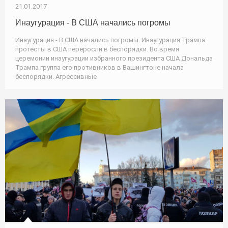
21.01.2017
Инаугурация - В США начались погромы
Инаугурация - В США начались погромы. Инаугурация Трампа:
протесты в США переросли в беспорядки. Во время
церемонии инаугурации избранного президента США Дональда
Трампа группа его противников в Вашингтоне начала
беспорядки. Агрессивные