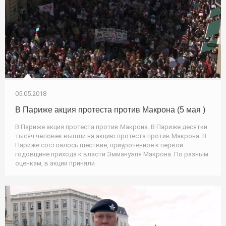
05.05.2018
В Париже акция протеста против Макрона (5 мая )
В Париже акция протеста против Макрона. В Париже десятки
тысяч человек вышли на акцию протеста против Макрона. В
Париже состоялось шествие, приуроченное к первой
годовщине прихода к власти Эммануэля Макрона. По разным
оценкам, в акции приняли