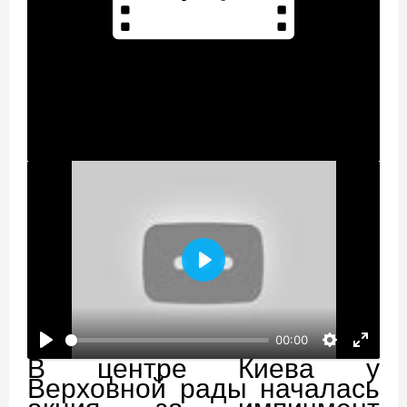
Воспроизвести
00:00
В центре Киева у
Верховной рады началась