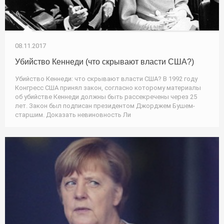
08.11.2017
Убийство Кеннеди (что скрывают власти США?)
Убийство Кеннеди: что скрывают власти США? В 1992 году
Конгресс США принял закон, согласно которому материалы
об убийстве Кеннеди должны быть рассекречены через 25
лет. Закон был подписан президентом Джорджем Бушем-
старшим. Доказать невиновность Ли