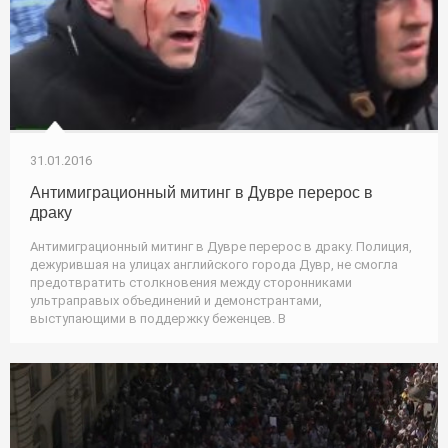
31.01.2016
Антимиграционный митинг в Дувре перерос в
драку
Антимиграционный митинг в Дувре перерос в драку. Полиция,
дежурившая на улицах английского города Дувр, не смогла
предотвратить столкновения между сторонниками
ультраправых объединений и демонстрантами,
выступающими в поддержку беженцев. В