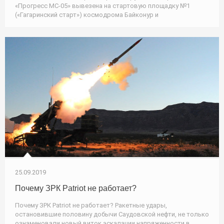
«Прогресс МС-05» вывезена на стартовую площадку №1
(«Гагаринский старт») космодрома Байконур и
25.09.2019
Почему ЗРК Patriot не работает?
Почему ЗРК Patriot не работает? Ракетные удары,
остановившие половину добычи Саудовской нефти, не только
ознаменовали новый виток эскалации напряженности в