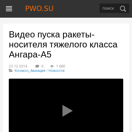
Видео пуска ракеты-
носителя тяжелого класса
Ангара-А5
23.12.2014
0
1 680
Космос_Авиация
/
Новости