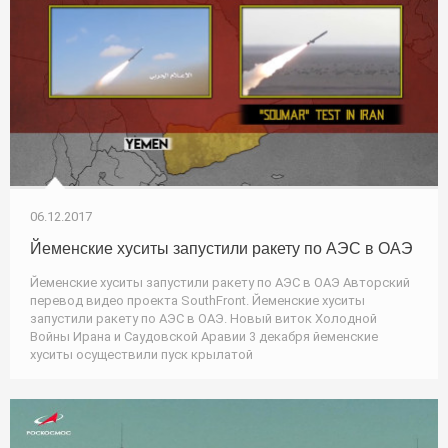
06.12.2017
Йеменские хуситы запустили ракету по АЭС в ОАЭ
Йеменские хуситы запустили ракету по АЭС в ОАЭ Авторский
перевод видео проекта SouthFront. Йеменские хуситы
запустили ракету по АЭС в ОАЭ. Новый виток Холодной
Войны Ирана и Саудовской Аравии 3 декабря йеменские
хуситы осуществили пуск крылатой