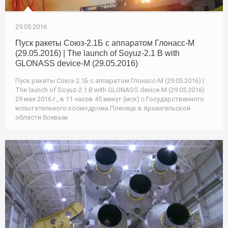
29.05.2016
Пуск ракеты Союз-2.1Б с аппаратом Глонасс-М
(29.05.2016) | The launch of Soyuz-2.1 B with
GLONASS device-M (29.05.2016)
Пуск ракеты Союз-2.1Б с аппаратом Глонасс-М (29.05.2016) |
The launch of Soyuz-2.1 B with GLONASS device-M (29.05.2016)
29 мая 2016 г., в 11 часов 45 минут (мск) с Государственного
испытательного космодрома Плесецк в Архангельской
области боевым