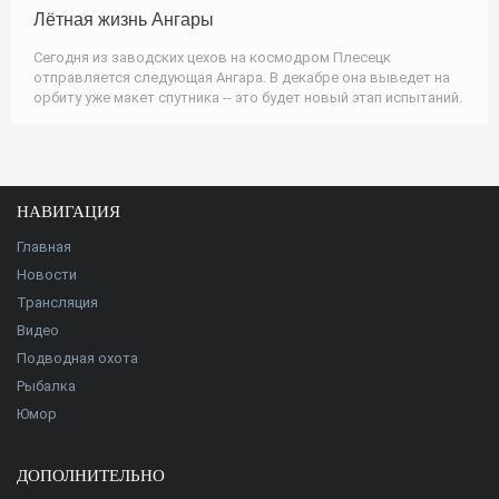
Лётная жизнь Ангары
Сегодня из заводских цехов на космодром Плесецк
отправляется следующая Ангара. В декабре она выведет на
орбиту уже макет спутника -- это будет новый этап испытаний.
НАВИГАЦИЯ
Главная
Новости
Трансляция
Видео
Подводная охота
Рыбалка
Юмор
ДОПОЛНИТЕЛЬНО