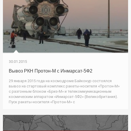
30.01.2015
Вывоз РКН Протон-М с Инмарсат-5Ф2
29 января 2015 года на космодроме Байконур состоялся
вывоз на стартовый комплекс ракеты-носителя «Протон-М»
с разгонным блоком «Бриз-М» и телекоммуникационным
космическим аппаратом «Инмарсат-5Ф2» (Великобритания).
Пуск ракеты-носителя «Протон-М» с