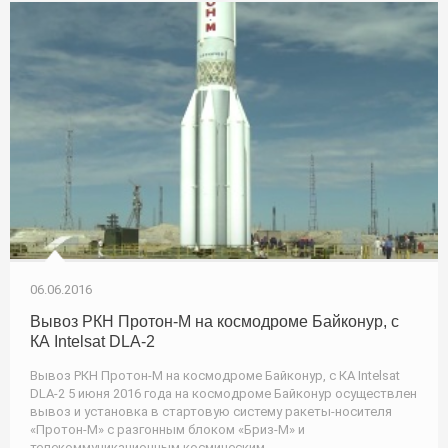
06.06.2016
Вывоз РКН Протон-М на космодроме Байконур, с
КА Intelsat DLA-2
Вывоз РКН Протон-М на космодроме Байконур, с КА Intelsat
DLA-2 5 июня 2016 года на космодроме Байконур осуществлен
вывоз и установка в стартовую систему ракеты-носителя
«Протон-М» с разгонным блоком «Бриз-М» и
телекоммуникационным космическим