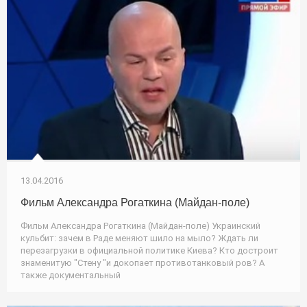
13.04.2016
Фильм Александра Рогаткина (Майдан-поле)
Фильм Александра Рогаткина (Майдан-поле) Украинский
кульбит: зачем в Раде меняют шило на мыло? Ждать ли
перезагрузки в официальной политике Киева? Кто достроит
знаменитую "Стену "и докопает противотанковый ров? А
также документальный