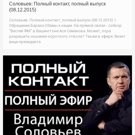
Соловьев: Полный контакт, полный выпуск
(08.12.2015)
Соловьев: Полный контакт, полный выпуск (08.12.2015) 1.
Обращение Барака Обамы к нации. На прямой связи - собкор
"Вестей ФМ" в Вашингтоне Ася Семенова. Может, пора
разрешить ношение короткого ствола? Также в эфире: Визит
вице-президента