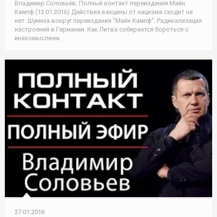
Владимир Соловьёв: Полный контакт переиздания Майн
Кампф (13.01.2016) Действие вакцины от нацизма сходит на
нет. Шумиха вокруг переиздания "Майн Кампф". Радикализация
настроений в Германии. Как Литва собирается бороться с
инакомыслием.
27.01.2016