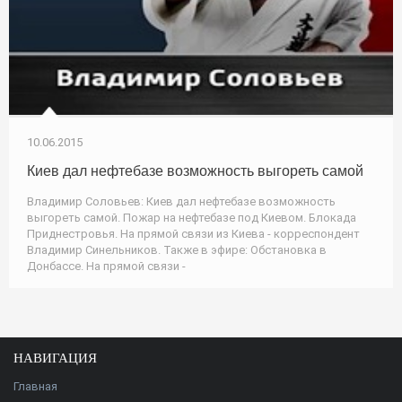
10.06.2015
Киев дал нефтебазе возможность выгореть самой
Владимир Соловьев: Киев дал нефтебазе возможность
выгореть самой. Пожар на нефтебазе под Киевом. Блокада
Приднестровья. На прямой связи из Киева - корреспондент
Владимир Синельников. Также в эфире: Обстановка в
Донбассе. На прямой связи -
НАВИГАЦИЯ
Главная