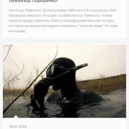
телевизор Порошенко!
Свободу Лимпопо! Долой режим Айболита! В конгрессе США
призвали наказать Россию за Айболита в Лимпопо. Члена
палаты представитель США от Калифорнии Максин Уотерс,
которая на прошлой неделе заявила о "наступлении" России
на Корею,
18.01.2018