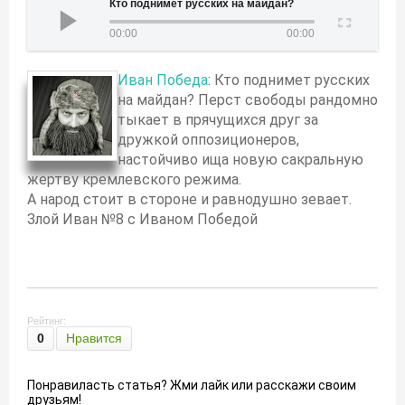
Кто поднимет русских на майдан?
00:00
00:00
Иван Победа
: Кто поднимет русских
на майдан? Перст свободы рандомно
тыкает в прячущихся друг за
дружкой оппозиционеров,
настойчиво ища новую сакральную
жертву кремлевского режима.
А народ стоит в стороне и равнодушно зевает.
Злой Иван №8 с Иваном Победой
Рейтинг:
0
Нравится
Понравиласть статья? Жми лайк или расскажи своим
друзьям!