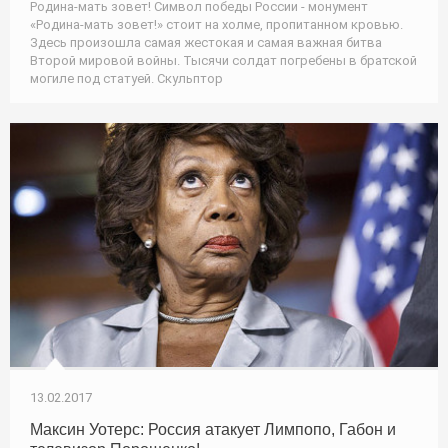
Родина-мать зовет! Символ победы России - монумент
«Родина-мать зовет!» стоит на холме, пропитанном кровью.
Здесь произошла самая жестокая и самая важная битва
Второй мировой войны. Тысячи солдат погребены в братской
могиле под статуей. Скульптор
13.02.2017
Максин Уотерс: Россия атакует Лимпопо, Габон и