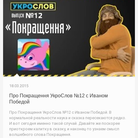
18.03.2015
Про Покращення УкроСлов №12 с Иваном
Победой
Про Покращення УкроСлов №12 с Иваном Победой. В
нормальной реальности наука и сказка пересекаются редко.
И вот сегодня именно такой случай. Давайте же поскорее
приоткроем калитку в сказку, и наконец-то узнаем смысл
волшебного слова Покращення.