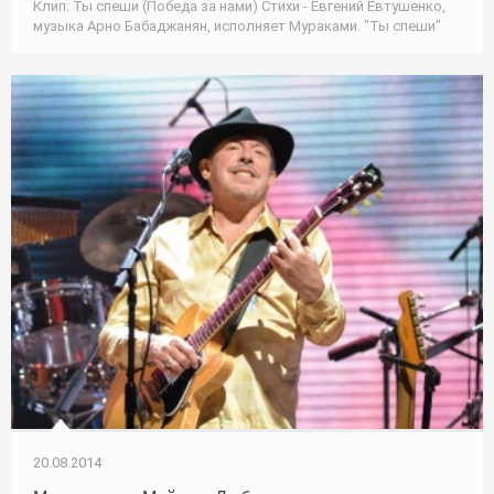
Клип: Ты спеши (Победа за нами) Стихи - Евгений Евтушенко,
музыка Арно Бабаджанян, исполняет Мураками. "Ты спеши"
20.08.2014