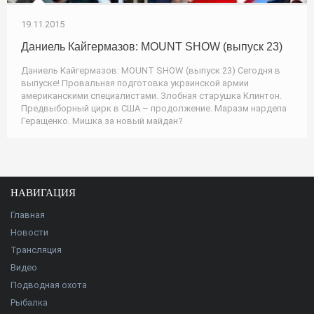
19.11.2015
Даниель Кайгермазов: MOUNT SHOW (выпуск 23)
Даниель Кайгермазов: MOUNT SHOW (выпуск 23) Сегодня в
выпуске! Провальная подготовка украинской армии
американскими специалистами. Злобная старушка Клинтон.
Предвыборный цирк в США – продолжение. Маразм нардепа
Геращенко. Мишка за новый майдан?
НАВИГАЦИЯ
Главная
Новости
Трансляция
Видео
Подводная охота
Рыбалка